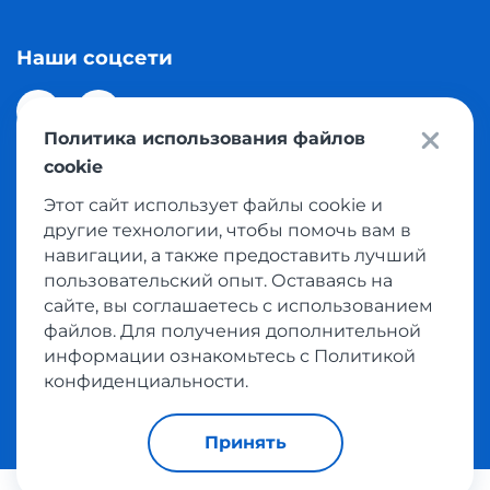
Наши соцсети
Политика использования файлов
cookie
Этот сайт использует файлы cookie и
© 2026 Meest Shopping доставка покупок с интернет
другие технологии, чтобы помочь вам в
магазинов мира в Казахстан. Все права защищены
навигации, а также предоставить лучший
пользовательский опыт. Оставаясь на
сайте, вы соглашаетесь с использованием
Политика конфиденциальности
файлов. Для получения дополнительной
Публичная оферта
информации ознакомьтесь с Политикой
Условия пользования сервисом выкупа товаров
конфиденциальности.
Принять