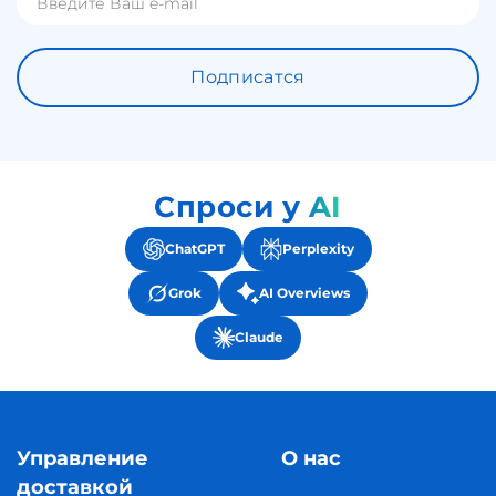
Подписатся
Спроси у AI
ChatGPT
Perplexity
Grok
AI Overviews
Claude
Управление
О нас
доставкой