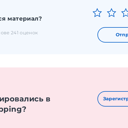
ся материал?
снове 241 оценок
Отпр
е
ировались в
Зарегист
pping?