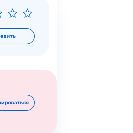
авить
рироваться