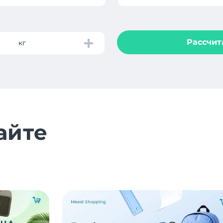
Рассчит
кг
айте