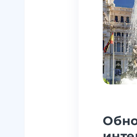
Обно
инте