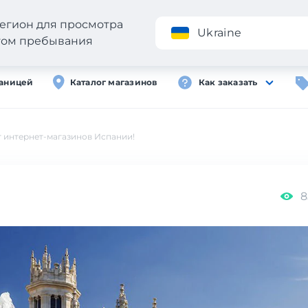
егион для просмотра
Приложение
Ukraine
стом пребывания
раницей
Каталог магазинов
Как заказать
 интернет-магазинов Испании!
8