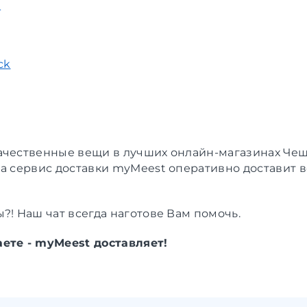
t
ck
ачественные вещи в лучших онлайн-магазинах Че
 а сервис доставки myMeest оперативно доставит в
?! Наш чат всегда наготове Вам помочь.
ете - myMeest доставляет!