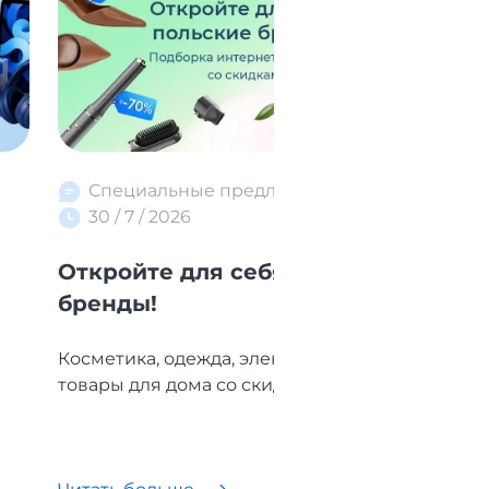
Специальные предложения
30 / 7 / 2026
Откройте для себя польские
Т
бренды!
Е
Косметика, одежда, электроника и
По
товары для дома со скидками до -90%....
бр