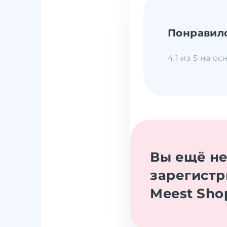
Понравил
4.1 из 5 на о
Вы ещё н
зарегистр
Meest Sho