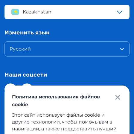
Kazakhstan
Изменить язык
Русский
Наши соцсети
Политика использования файлов
cookie
Этот сайт использует файлы cookie и
© 2026 Meest Shopping доставка покупок с интернет
другие технологии, чтобы помочь вам в
магазинов мира в Казахстан. Все права защищены
навигации, а также предоставить лучший