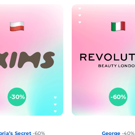
oria’s Secret
-60%
George
-40%