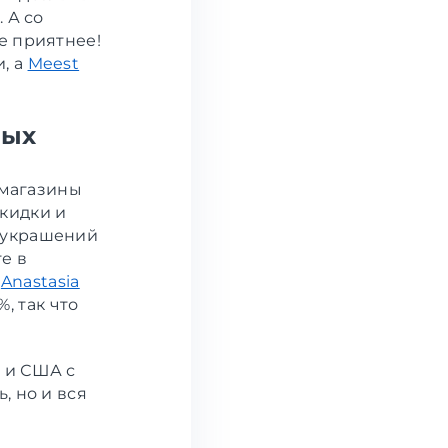
 А со
е приятнее!
, а
Meest
ных
 магазины
кидки и
 украшений
е в
,
Anastasia
, так что
 и США с
, но и вся