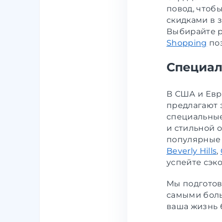
повод, чтобы
скидками в 
Выбирайте р
Shopping
поз
Специал
В США и Евро
предлагают 
специальные
и стильной о
популярные 
Beverly Hills
,
успейте сэк
Мы подготов
самыми боль
ваша жизнь 