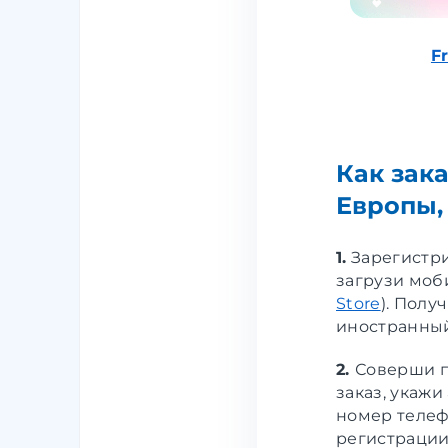
F
Как зак
Европы,
1.
Зарегистр
загрузи моб
Store
). Полу
иностранный
2.
Соверши п
заказ, укажи
номер телеф
регистрации