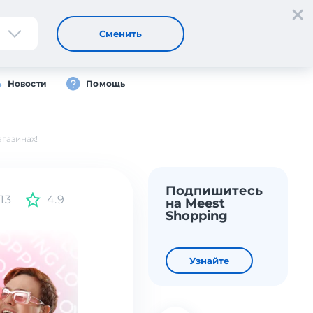
Регистрация
Вход
Сменить
Новости
Помощь
газинах!
Подпишитесь
13
4.9
на Meest
Shopping
Узнайте