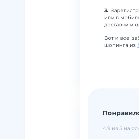
3.
Зарегистр
или в мобил
доставки и 
Вот и все, 
шопинга из
Понравил
4.9 из 5 на о