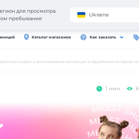
егион для просмотра
Приложение
Ukraine
стом пребывания
раницей
Каталог магазинов
Как заказать
ероятные скидки и эксклюзивные коллекции в зарубежных интернет-ма
1 мин
6