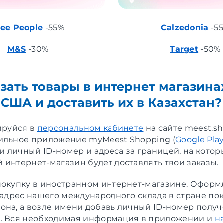
ree People
-55%
Calzedonia
-5
M&S
-30%
Target
-50%
азать товары в интернет магазина
 США и доставить их в Казахстан?
ируйся в
персональном кабинете
на сайте meest.s
ильное приложение myMeest Shopping (
Google Pla
чи личный ID-номер и адреса за границей, на котор
 интернет-магазин будет доставлять твои заказы.
окупку в иностранном интернет-магазине. Оформ
 адрес нашего международного склада в стране пок
она, а возле имени добавь личный ID-номер полу
. Вся необходимая информация в приложении и
н