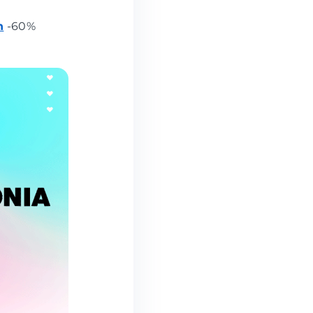
n
-60%