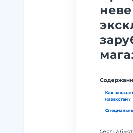
неве
экск
зару
мага
Содержан
Как заказат
Казахстан?
Специальн
Сердца бьют