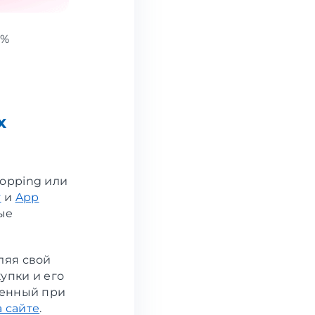
5%
х
hopping или
y
и
App
ые
ляя свой
упки и его
ченный при
а сайте
.