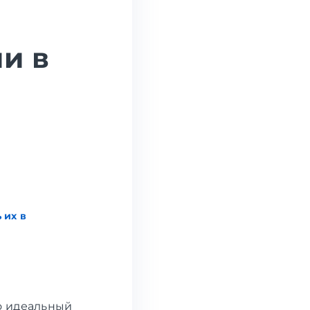
и в
 их в
о идеальный