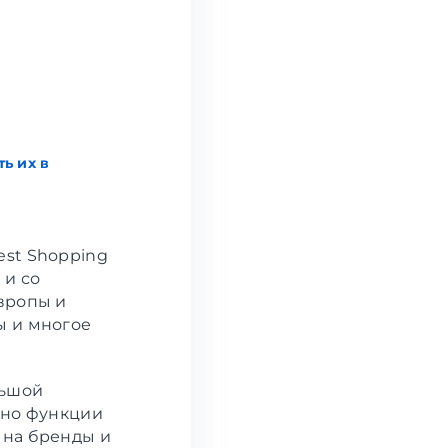
ь их в
st Shopping
 и со
вропы и
ы и многое
льшой
нно функции
 на бренды и