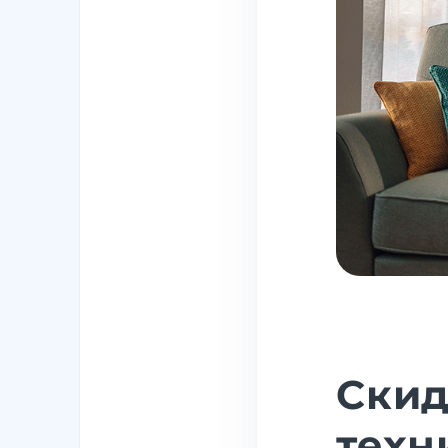
Скид
техн