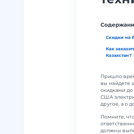
Содержан
Скидки на 
Как заказат
Казахстан?
Пришло врем
вы найдете 
скидками до
США электри
другое, а о 
Помните, чт
ответственн
должны выпо