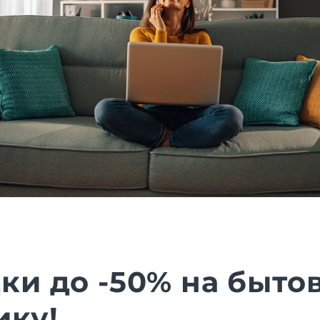
ки до -50% на быто
ику!