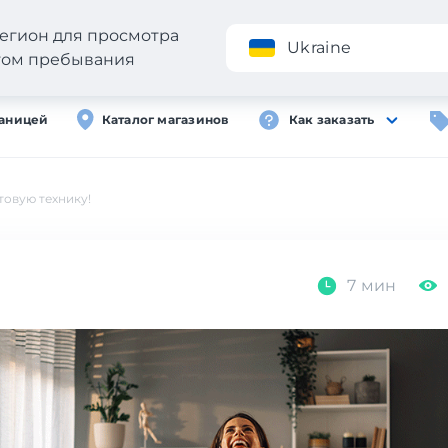
егион для просмотра
Приложение
Ukraine
стом пребывания
раницей
Каталог магазинов
Как заказать
товую технику!
7 мин