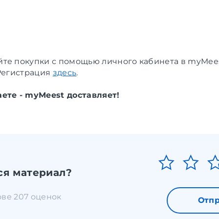
те покупки с помощью личного кабинета в myMees
 Регистрация
здесь
.
ете - myMeest доставляет!
ся материал?
ове 207 оценок
Отпр