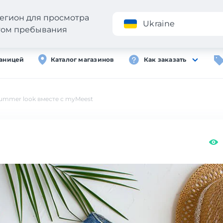
егион для просмотра
Приложение
Ukraine
стом пребывания
раницей
Каталог магазинов
Как заказать
ummer look вместе с myMeest