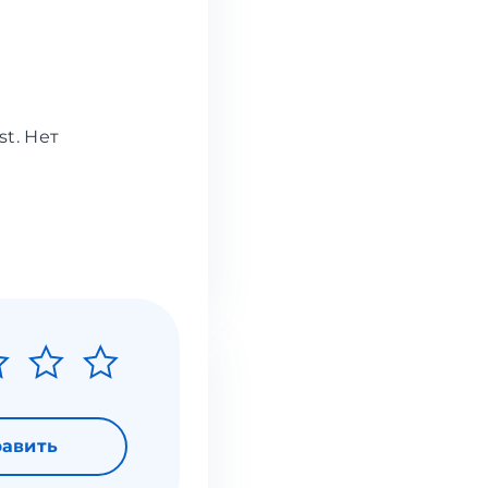
t. Нет
авить