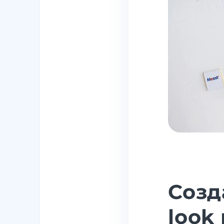
Созд
look