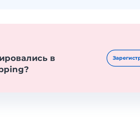
е
ировались в
Зарегист
pping?