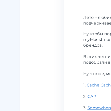
Лето – люби
подчеркивае
Ну чтобы по
myMeest под
брендов.
В этих летни
подобрали вс
Ну что же, м
1.
Cache Cach
2.
GAP
3.
Somewher