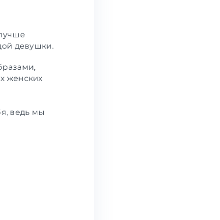
 лучше
дой девушки.
бразами,
х женских
я, ведь мы