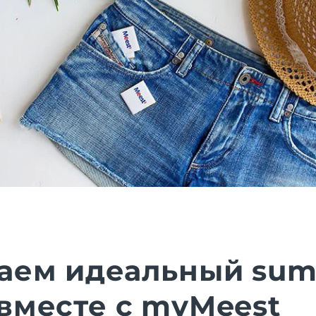
аем идеальный su
 вместе с myMeest