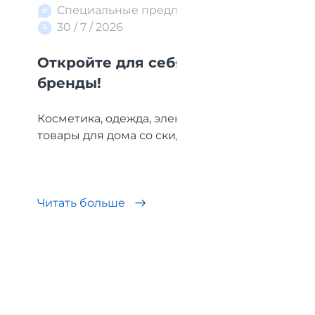
Специальные предложения
30 / 7 / 2026
Откройте для себя польские
Т
бренды!
Е
Косметика, одежда, электроника и
По
товары для дома со скидками до -90%....
бр
Читать больше
Ч