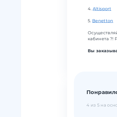
4.
Altisport
5.
Benetton
Осуществляй
кабинета ?!
Вы заказыва
Понравил
4 из 5 на осн