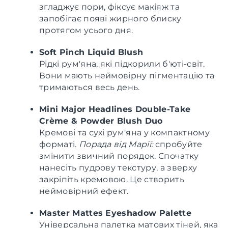
згладжує пори, фіксує макіяж та
запобігає появі жирного блиску
протягом усього дня.
Soft Pinch Liquid Blush
Рідкі рум'яна, які підкорили б'юті-світ.
Вони мають неймовірну пігментацію та
тримаються весь день.
Mini Major Headlines Double-Take
Crème & Powder Blush Duo
Кремові та сухі рум'яна у компактному
форматі.
Порада від Марії:
спробуйте
змінити звичний порядок. Спочатку
нанесіть пудрову текстуру, а зверху
закріпіть кремовою. Це створить
неймовірний ефект.
Master Mattes Eyeshadow Palette
Універсальна палетка матових тіней, яка