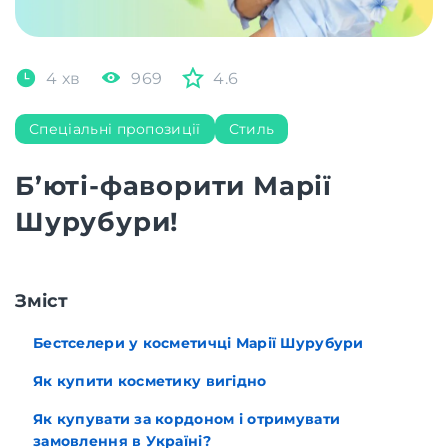
4 хв
969
4.6
Спеціальні пропозиції
Стиль
Б’юті-фаворити Марії
Шурубури!
Зміст
Бестселери у косметичці Марії Шурубури
Як купити косметику вигідно
Як купувати за кордоном і отримувати
замовлення в Україні?