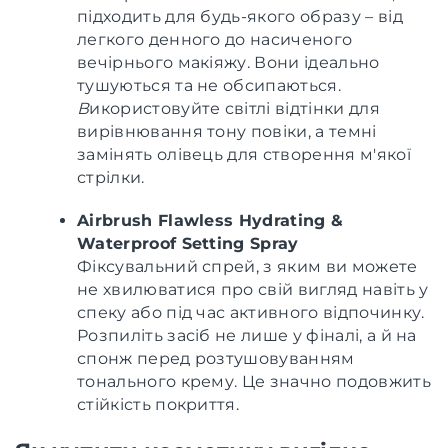
підходить для будь-якого образу – від
легкого денного до насиченого
вечірнього макіяжу. Вони ідеально
тушуються та не обсипаються.
В
икористовуйте світлі відтінки для
вирівнювання тону повіки, а темні
замінять олівець для створення м'якої
стрілки.
Airbrush Flawless Hydrating &
Waterproof Setting Spray
Фіксувальний спрей, з яким ви можете
не хвилюватися про свій вигляд навіть у
спеку або під час активного відпочинку.
Розпиліть засіб не лише у фіналі, а й на
спонж перед розтушовуванням
тонального крему. Це значно подовжить
стійкість покриття.