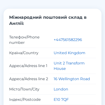
Міжнародний поштовий склад в
Англії:
Телефон/Phone
+447561582296
number
Країна/Country
United Kingdom
Unit 2 Transform
Адреса/Adress line 1
House
Адреса/Adress line 2
16 Wellington Road
Місто/Town/City
London
Індекс/Postcode
E10 7QF