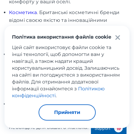
комфорту у вашій оселі.
Косметика
. Британські косметичні бренди
відомі своєю якістю та інноваційними
рішеннями у галузі догляду за шкірою та
волоссям. Тут ви знайдете широкий вибір
Політика використання файлів cookie
продуктів для краси та догляду за собою.
Цей сайт використовує файли cookie та
інші технології, щоб допомогти вам у
Спортивні товари
з Англії. Британці завжди
навігації, а також надати кращий
були прихильниками спорту та здорового
користувальницький досвід. Залишаючись
способу життя. У онлайн-магазинах
на сайті ви погоджуєтеся з використанням
представлене все необхідне для занять
файлів. Для отримання додаткової
спортом — від спортивного одягу та взуття до
інформації ознайомтеся з
Політикою
обладнання, інвентарю та аксесуарів.
конфіденційності
.
Дитячі товари
. Великий вибір іграшок,
дитячого одягу та товарів для дітей будь-
Прийняти
якого віку дозволить вам знайти все
необхідне для вашого малюка.
Support