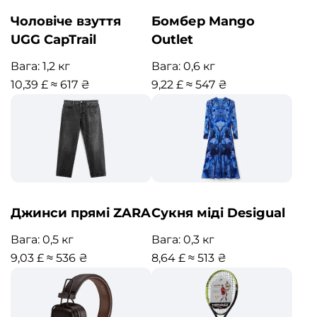
Чоловіче взуття
Бомбер Mango
UGG CapTrail
Outlet
Вага: 1,2 кг
Вага: 0,6 кг
10,39 £ ≈ 617 ₴
9,22 £ ≈ 547 ₴
Джинси прямі ZARA
Сукня міді Desigual
Вага: 0,5 кг
Вага: 0,3 кг
9,03 £ ≈ 536 ₴
8,64 £ ≈ 513 ₴