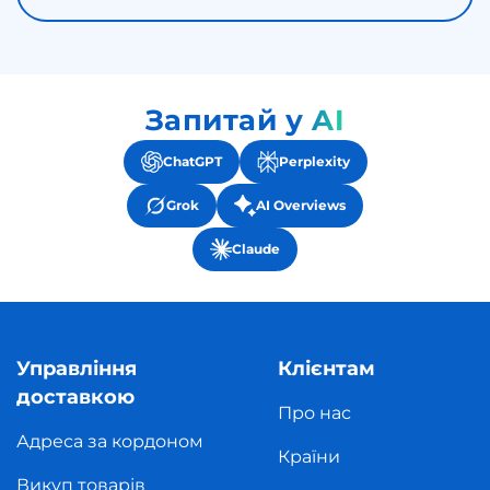
Запитай у AI
ChatGPT
Perplexity
Grok
AI Overviews
Claude
Управління
Клієнтам
доставкою
Про нас
Адреса за кордоном
Країни
Викуп товарів