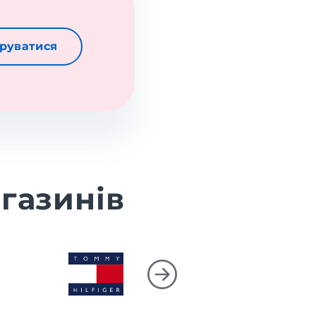
руватися
газинів