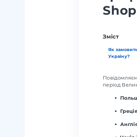
Shop
Зміст
Як замовити
Україну?
Повідомляє
період Велик
Поль
Греці
Англі