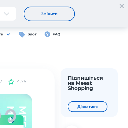
Реєстрація
Вхід
UA
Змінити
ти
Блог
FAQ
Підпишіться
7
4.75
на Meest
Shopping
Дізнатися