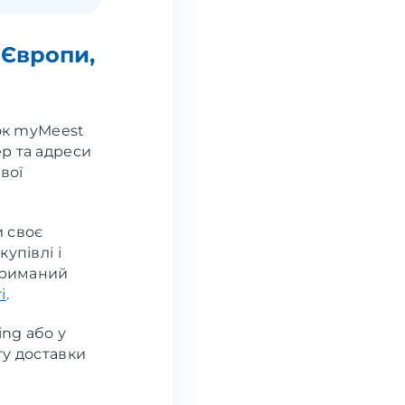
 Європи,
ок myMeest
р та адреси
вої
 своє
упівлі і
отриманий
і
.
ing або у
ту доставки