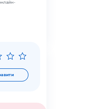
онлайн-
равити