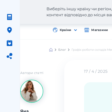
Виберіть іншу країну чи регіо
контент відповідно до місця 
Країни
Магазини
Блог
Графік роботи складів Me
17 / 4 / 2025
Автори статті
Яна