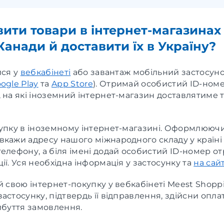
вити товари в інтернет-магазинах
анади й доставити їх в Україну?
йся у
вебкабінеті
або завантаж мобільний застосун
ogle Play
та
App Store
). Отримай особистий ID-номе
 на які іноземний інтернет-магазин доставлятиме т
упку в іноземному інтернет-магазині. Оформлюючи
кажи адресу нашого міжнародного складу у країні к
телефону, а біля імені додай особистий ID-номер 
ії. Уся необхідна інформація у застосунку та
на сайт
 свою інтернет-покупку у вебкабінеті Meest Shopp
астосунку, підтвердь її відправлення, здійсни опла
ибуття замовлення.