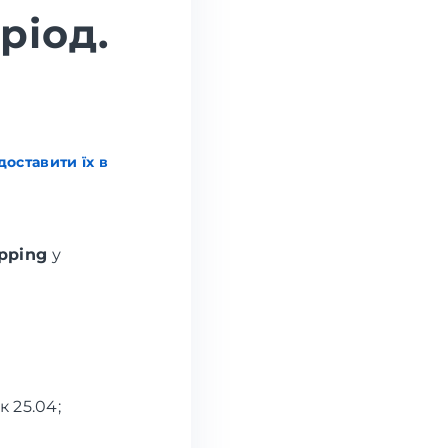
ріод.
оставити їх в
pping
у
к 25.04;