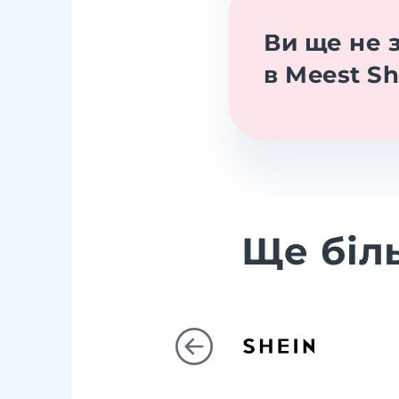
Ви ще не 
в Meest S
Ще біл