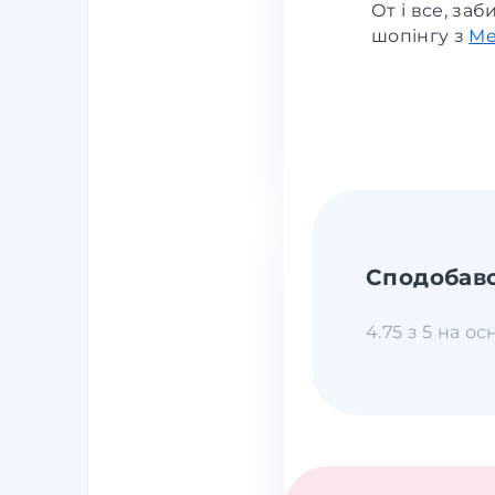
От і все, за
шопінгу з
Me
Сподобавс
4.75 з 5 на ос