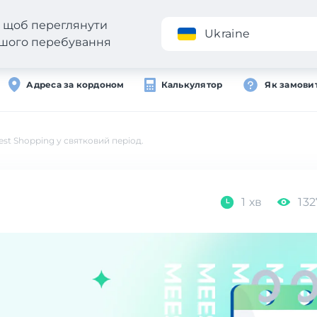
н, щоб переглянути
Додаток
Ukraine
вашого перебування
Адреса за кордоном
Калькулятор
Як замови
est Shopping у святковий період.
1 хв
132