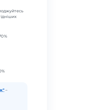
олоджуйтесь
гідніших
70%
0%
к"
–