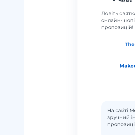
Чехія
Ловіть святк
онлайн-шопін
пропозицій!
The
Makeu
На сайті 
зручний і
пропозиці