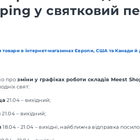
ping у святковий пе
 товари в інтернет-магазинах Європи, США та Канади й д
мо про
зміни у графіках роботи складів Meest Sho
одніх свят:
ща
21.04 – вихідний;
я
21.04 – вихідний;
я
18.04 - 21.04 – вихідні, найближча відправка посило