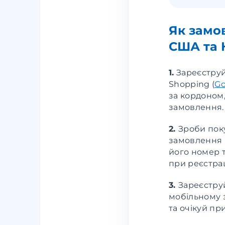
Як замо
США та К
1.
Зареєстру
Shopping (
Go
за кордоном,
замовлення.
2.
Зроби пок
замовлення в
його номер 
при реєстрац
3.
Зареєструй
мобільному з
та очікуй пр