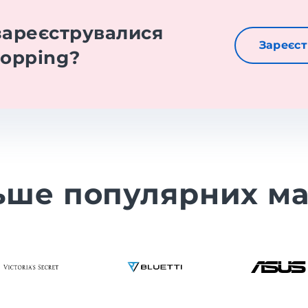
зареєструвалися
Зареєст
hopping?
ьше популярних ма