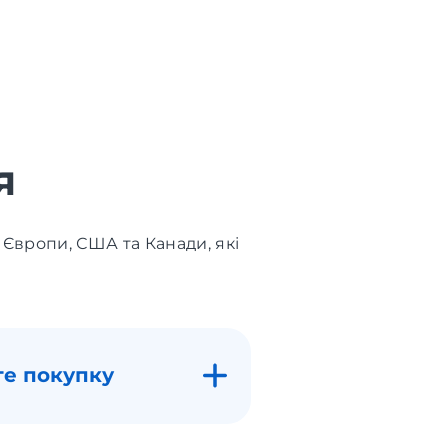
я
 Європи, США та Канади, які
те покупку