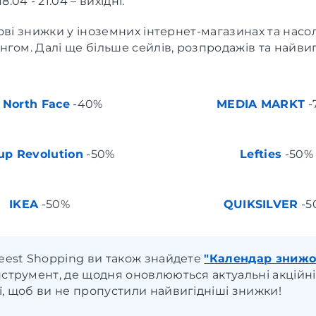
18.04 - 21.04 – вихідні.
ові знижки у іноземних інтернет-магазинах та нас
гом. Далі ще більше сейлів, розпродажів та найви
 North Face
-40%
MEDIA MARKT
-
p Revolution
-50%
Lefties
-50%
IKEA
-50%
QUIKSILVER
-5
Meest Shopping ви також знайдете
"Календар знижо
нструмент, де щодня оновлюються актуальні акційні
ї, щоб ви не пропустили найвигідніші знижки!