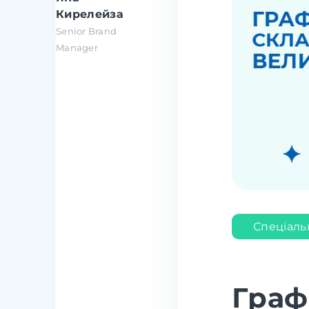
Кирелейза
Senior Brand
Manager
Спеціаль
Граф