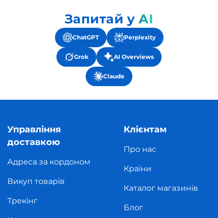
Запитай у AI
ChatGPT
Perplexity
Grok
AI Overviews
Claude
Управління
Клієнтам
доставкою
Про нас
Адреса за кордоном
Країни
Викуп товарів
Каталог магазинів
Трекінг
Блог