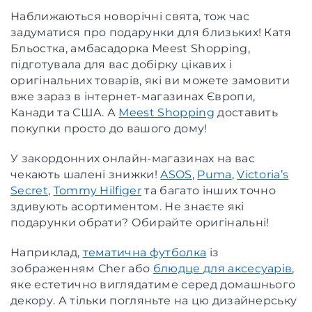
Наближаються новорічні свята, тож час
задуматися про подарунки для близьких! Катя
Бльостка, амбасадорка Meest Shopping,
підготувала для вас добірку цікавих і
оригінальних товарів, які ви можете замовити
вже зараз в інтернет-магазинах Європи,
Канади та США. А
Meest Shopping
доставить
покупки просто до вашого дому!
У закордонних онлайн-магазинах на вас
чекають шалені знижки!
ASOS
,
Puma
,
Victoria’s
Secret
,
Tommy Hilfiger
та багато інших точно
здивують асортиментом. Не знаєте які
подарунки обрати? Обирайте оригінальні!
Наприклад,
тематична футболка
із
зображенням Cher або
блюдце для аксесуарів
,
яке естетично виглядатиме серед домашнього
декору. А тільки погляньте на цю дизайнерську