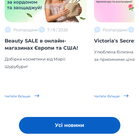
Розпродажі
7 / 8 / 2026
Розпродажі
2
Beauty SALE в онлайн-
Victoria's Secret
магазинах Європи та США!
Улюблена білизна та
Добірка косметики від Марії
за приємними цінам
Шурубури!
Читати більше
Читати більше
Усі новини