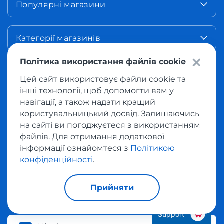
Популярні магазини
Категорії магазинів
Політика використання файлів cookie
Наш додаток
Цей сайт використовує файли cookie та
інші технології, щоб допомогти вам у
навігації, а також надати кращий
користувальницький досвід. Залишаючись
на сайті ви погоджуєтеся з використанням
App Store
Google Play
файлів. Для отримання додаткової
інформації ознайомтеся з
Політикою
конфіденційності
.
Змінити країну
Ви можете змінити країну і вивчити вміст сайту
Прийняти
для іншого регіону.
Support