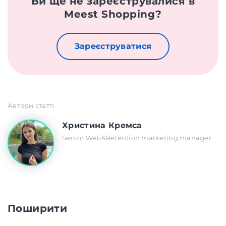
Ви ще не зареєструвалися в
Meest Shopping?
Зареєструватися
Автори статті
Христина Кремса
Senior Web&Retention marketing manager
Поширити