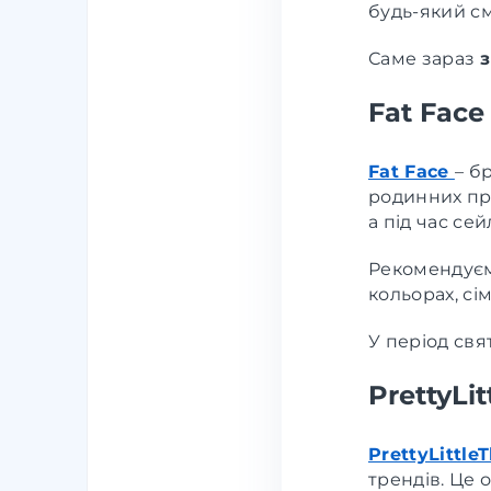
будь-який см
Саме зараз
з
Fat Face
Fat Face
– б
родинних про
а під час сей
Рекомендуємо
кольорах, сі
У період св
PrettyLi
PrettyLittle
трендів. Це 