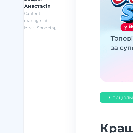
Анастасія
Content
manager at
Meest Shopping
Спеціаль
Кращ