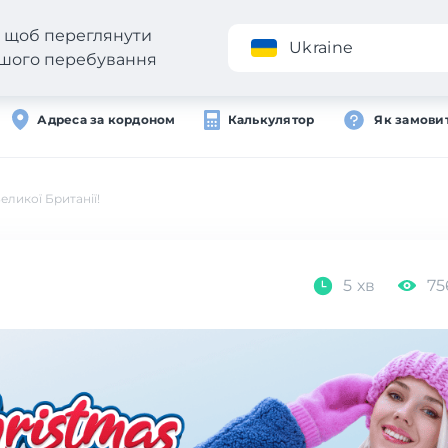
н, щоб переглянути
Додаток
Ukraine
вашого перебування
Адреса за кордоном
Калькулятор
Як замови
ликої Британії!
5 хв
75