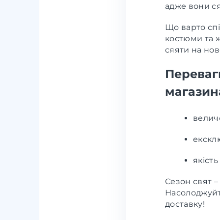
адже вони ся
Що варто спі
костюми та ж
сяяти на нов
Переваг
магазин
велич
ексклю
якість
Сезон свят –
Насолоджуйт
доставку!