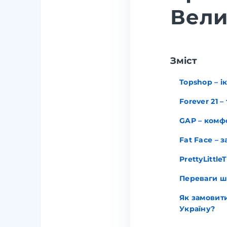
Вели
Зміст
Topshop – і
Forever 21 
GAP – комфо
Fat Face – 
PrettyLittl
Переваги ш
Як замовити
Україну?