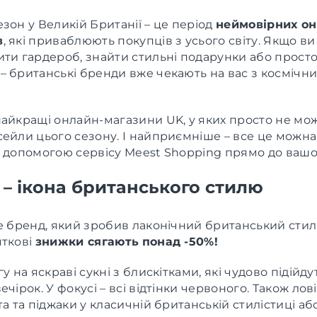
зон у Великій Британії – це період
неймовірних он
в
, які приваблюють покупців з усього світу. Якщо в
ти гардероб, знайти стильні подарунки або просто
– британські бренди вже чекають на вас з космічн
найкращі онлайн-магазини UK, у яких просто не мо
ейли цього сезону. І найприємніше – все це можна
а допомогою сервісу Meest Shopping прямо до вашо
 – ікона британського стилю
е бренд, який зробив лаконічний британський стил
яткові
знижки сягають
понад -50%!
у на яскраві сукні з блискітками, які чудово підійду
ечірок. У фокусі – всі відтінки червоного. Також лов
та та піджаки у класичній британській стилістиці а