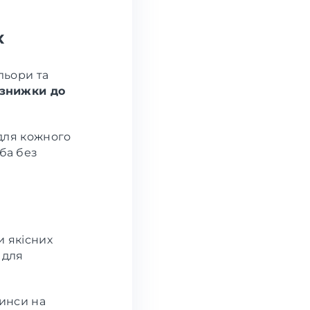
х
ольори та
знижки до
 для кожного
ба без
и якісних
 для
жинси на