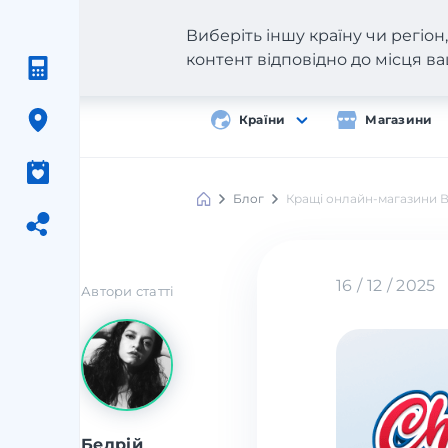
Виберіть іншу країну чи регіо
контент відповідно до місця 
Країни
Магазини
Блог
Кращі онлайн-магазини Ве
16 / 12 / 2025
Автори статті
Бедрій