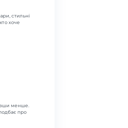
уари, стильні
хто хоче
тивши менше.
подбає про