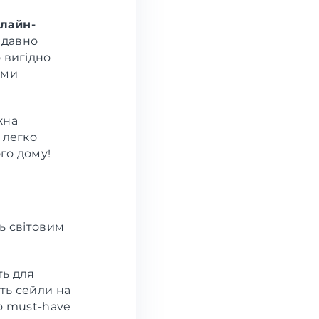
лайн-
и давно
 вигідно
ими
жна
 легко
го дому!
ь світовим
ть для
іть сейли на
бо must-have