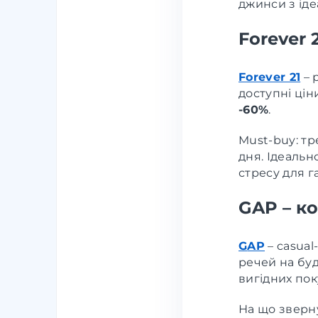
джинси з ід
Forever 
Forever 21
– 
доступні цін
-60%
.
Must-buy: тр
дня. Ідеальн
стресу для г
GAP – ко
G
AP
– casual
речей на буд
вигідних пок
На що зверну