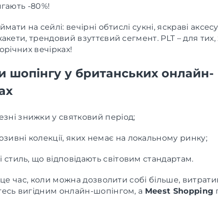
гають -80%!
ймати на сейлі: вечірні обтислі сукні, яскраві аксес
акети, трендовий взуттєвий сегмент. PLT – для тих, 
орічних вечірках!
и шопінгу у британських онлайн-
ах
езні знижки у святковий період;
зивні колекції, яких немає на локальному ринку;
 і стиль, що відповідають світовим стандартам.
 це час, коли можна дозволити собі більше, витра
есь вигідним онлайн-шопінгом, а
Meest Shopping