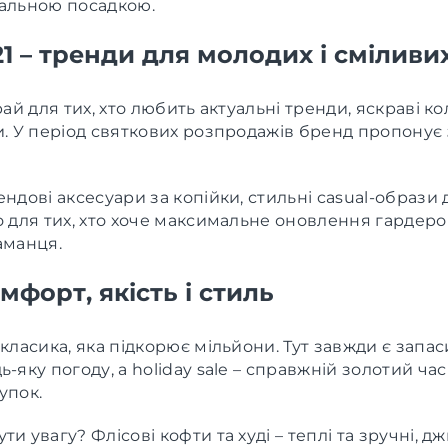
еальною посадкою.
21 – тренди для молодих і сміливи
рай для тих, хто любить актуальні тренди, яскраві к
и. У період святкових розпродажів бренд пропонує
ендові аксесуари за копійки, стильні casual-образи
о для тих, хто хоче максимальне оновлення гардеро
аманця.
мфорт, якість і стиль
-класика, яка підкорює мільйони. Тут завжди є запас
ь-яку погоду, а holiday sale – справжній золотий час
упок.
ти увагу? Флісові кофти та худі – теплі та зручні, д