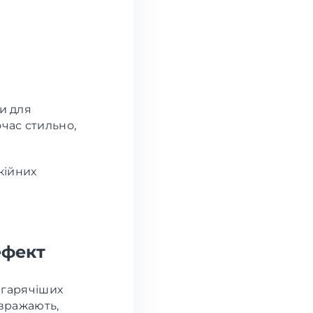
и для
час стильно,
кійних
ефект
айгарячіших
 вражають,