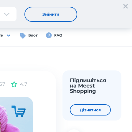
Реєстрація
Вхід
UA
Змінити
ти
Блог
FAQ
Підпишіться
67
4.7
на Meest
Shopping
Дізнатися