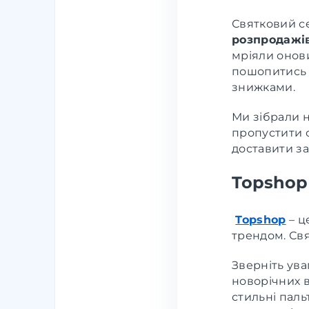
Святковий се
розпродажі
мріяли онови
пошопитись 
знижками.
Ми зібрали 
пропустити с
доставити з
Topshop
Topshop
– ц
трендом. Св
Зверніть уваг
новорічних в
стильні паль