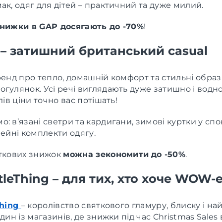
ак, одяг для дітей – практичний та дуже милий.
нижки в GAP досягають до -70%
!
 – затишний британський casual
ренд про тепло, домашній комфорт та стильні образ
гулянок. Усі речі виглядають дуже затишно і водно
лів ціни точно вас потішать!
: в’язані светри та кардигани, зимові куртки у спо
мейні комплекти одягу.
яткових знижок
можна зекономити
до -50%
.
ttleThing – для тих, хто хоче WOW-
Thing
– королівство святкового гламуру, блиску і н
один із магазинів, де знижки під час Christmas Sales