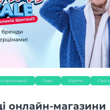
ні пропозиції
Одяг
Взуття
Про 
і онлайн-магазини