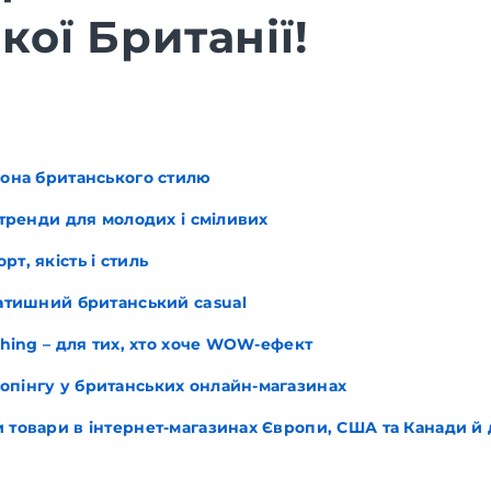
кої Британії!
кона британського стилю
– тренди для молодих і сміливих
рт, якість і стиль
затишний британський casual
eThing – для тих, хто хоче WOW-ефект
опінгу у британських онлайн-магазинах
 товари в інтернет-магазинах Європи, США та Канади й д