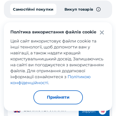
Самостійні покупки
Викуп товарів
Політика використання файлів cookie
Цей сайт використовує файли cookie та
Калькулятор доставки
інші технології, щоб допомогти вам у
навігації, а також надати кращий
користувальницький досвід. Залишаючись
Розрахуйте вартість міжнародної доставки
на сайті ви погоджуєтеся з використанням
вашого товару – введіть дані про
файлів. Для отримання додаткової
відправлення та дізнайтеся орієнтовну
інформації ознайомтеся з
Політикою
вартість доставки в Україну.
конфіденційності
.
Прийняти
Оберіть країну відправлення
ВЕЛИКА БРИТАНІЯ
Support