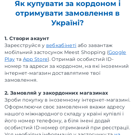
Як купувати за кордоном і
отримувати замовлення в
Україні?
1. Створи акаунт
Зареєструйся у
вебкабінеті
або завантаж
мобільний застосунок Meest Shopping (
Google
Play
та
App Store
). Отримай особистий ID-
номер та адреси за кордоном, на які іноземний
інтернет-магазин доставлятиме твої
замовлення.
2. Замовляй у закордонних магазинах
Зроби покупку в іноземному інтернет-магазині.
Оформлюючи своє замовлення вкажи адресу
нашого міжнародного складу у країні купівлі і
його номер телефону, а біля імені додай
особистий ID-номер отриманий при реєстрації.
Уся необхідна інформація у застосунку та
на