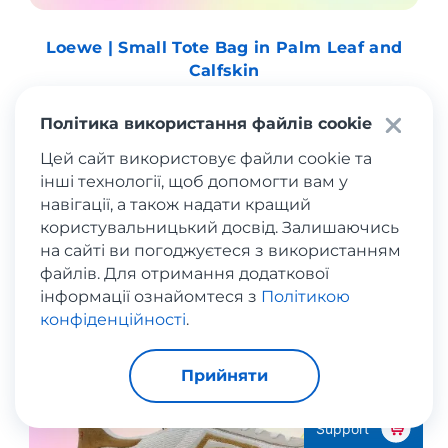
Loewe | Small Tote Bag in Palm Leaf and
Calfskin
Політика використання файлів cookie
ВЗУТТЯ
Camper
– Майорка, культовий бренд
Цей сайт використовує файли cookie та
авторського комфортного взуття.
інші технології, щоб допомогти вам у
навігації, а також надати кращий
користувальницький досвід. Залишаючись
на сайті ви погоджуєтеся з використанням
файлів. Для отримання додаткової
інформації ознайомтеся з
Політикою
конфіденційності
.
Прийняти
Support