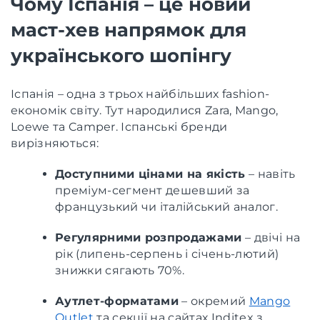
Чому Іспанія – це новий
маст-хев напрямок для
українського шопінгу
Іспанія – одна з трьох найбільших fashion-
економік світу. Тут народилися Zara, Mango,
Loewe та Camper. Іспанські бренди
вирізняються:
Доступними цінами на якість
– навіть
преміум-сегмент дешевший за
французький чи італійський аналог.
Регулярними розпродажами
– двічі на
рік (липень-серпень і січень-лютий)
знижки сягають 70%.
Аутлет-форматами
– окремий
Mango
Outlet
та секції на сайтах Inditex з