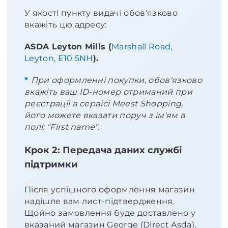
У якості пункту видачі обов'язково
вкажіть цю адресу:
ASDA Leyton Mills (
Marshall Road,
Leyton, E10 5NH
).
*
При оформленні покупки, обов'язково
вкажіть ваш ID-номер отриманий при
реєстрації в сервісі Meest Shopping,
його можете вказати поруч з ім'ям в
полі: "First name".
Крок 2: Передача даних службі
підтримки
Після успішного оформлення магазин
надішле вам лист-підтвердження.
Щойно замовлення буде доставлено у
вказаний магазин George (Direct Asda),