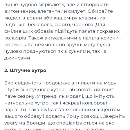
лише чудово зігрівають, але й створюють
витончений, елегантний силует. Обирайте
моделі з вовни або кашеміру класичних
відтінків: бежевого, сірого, чорного. Для
сміливіших образів підійдуть пальта яскравих
кольорів. Також актуальними є пальта-кокони –
об'ємні, але неймовірно зручні моделі, які
чудово поєднуються як з сукнями, так і з
джинсами.
2. Штучне хутро
Еко-свідомість продовжує впливати на моду.
Шуби зі штучного хутра – абсолютний must-
have сезону. У тренді як моделі, що імітують
натуральне хутро, так і яскраві кольорові
варіанти. Така шуба стане головним акцентом
вашого образу і додасть йому розкоші. Зверніть
увагу на бренди, що спеціалізуються на еко-
хутрі, в американських магазинах вибір