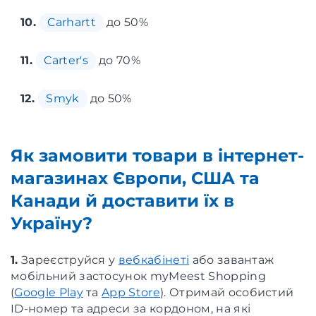
10.
Carhartt
до 50%
11.
Carter's
до 70%
12.
Smyk
до 50%
Як замовити товари в інтернет-
магазинах Європи, США та
Канади й доставити їх в
Україну?
1.
Зареєструйся у
вебкабінеті
або завантаж
мобільний застосунок myMeest Shopping
(
Google Play
та
App Store
). Отримай особистий
ID-номер та адреси за кордоном, на які