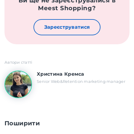
Ви ще не зареєструвалися в
Meest Shopping?
Зареєструватися
Автори статті
Христина Кремса
Senior Web&Retention marketing manager
Поширити