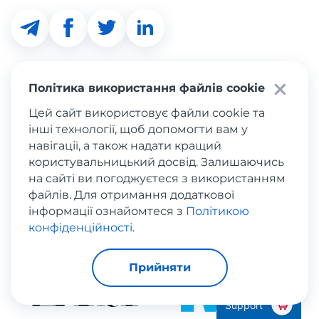
Політика використання файлів cookie
Підпишіться на
Дізнатися
Цей сайт використовує файли cookie та
Meest Shopping
інші технології, щоб допомогти вам у
навігації, а також надати кращий
користувальницький досвід. Залишаючись
на сайті ви погоджуєтеся з використанням
Ще більше популярних
файлів. Для отримання додаткової
магазинів
інформації ознайомтеся з
Політикою
конфіденційності
.
Прийняти
Support