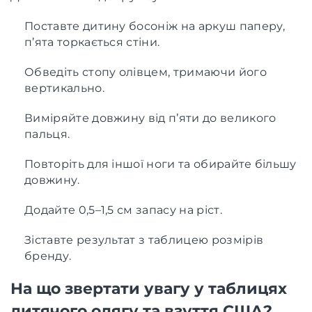
Поставте дитину босоніж на аркуш паперу,
п’ята торкається стіни.
Обведіть стопу олівцем, тримаючи його
вертикально.
Виміряйте довжину від п’яти до великого
пальця.
Повторіть для іншої ноги та обирайте більшу
довжину.
Додайте 0,5–1,5 см запасу на ріст.
Зіставте результат з таблицею розмірів
бренду.
На що звертати увагу у таблицях
дитячого одягу та взуття США?