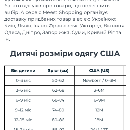
багато відгуків про товари, що полегшить
вибір. А сервіс Meest Shopping організує
доставку придбаних товарів всією Україною:
Київ, Львів, Івано-Франківськ, Ужгород, Вінниця,
Одеса, Дніпро, Запоріжжя, Суми, Кривий Ріг та
ін.
Дитячі розміри одягу США
Вік дитини
Зріст (см)
США (US)
0–3 міс
50–62
Newborn / 0–3M
3–6 міс
62–68
3–6M
6–9 міс
68–74
6–9M
9–12 міс
74–80
12M
12–18 міс
80–86
18M
18–24 міс
86–92
24M / 2T