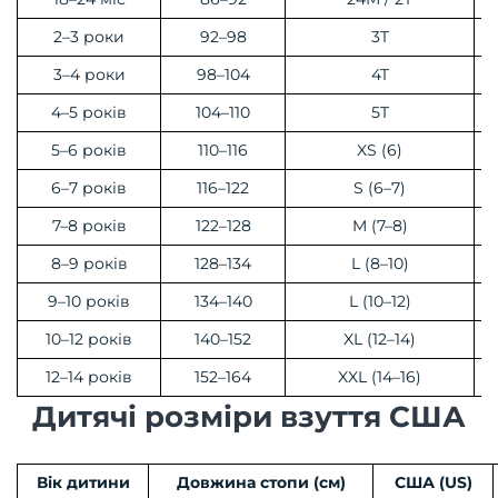
2–3 роки
92–98
3T
3–4 роки
98–104
4T
4–5 років
104–110
5T
5–6 років
110–116
XS (6)
6–7 років
116–122
S (6–7)
7–8 років
122–128
M (7–8)
8–9 років
128–134
L (8–10)
9–10 років
134–140
L (10–12)
10–12 років
140–152
XL (12–14)
12–14 років
152–164
XXL (14–16)
Дитячі розміри взуття США
Вік дитини
Довжина стопи (см)
США (US)