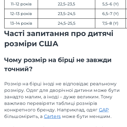
11–12 років
22,5–23,5
5,5–6 (Y)
12–13 років
23,5–24,5
6,5–7 (Y)
13–14 років
24,5–25,5
7,5–8 (Y)
Часті запитання про дитячі
розміри США
Чому розмір на бірці не завжди
точний?
Розмір на бірці іноді не відповідає реальному
розміру. Одяг для дворічної дитини може бути
занадто малим, а іноді – дуже великим. Тому
важливо перевіряти таблиці розмірів
конкретного бренду. Наприклад, одяг
GAP
більшомірить, а
Carters
може бути меншим.