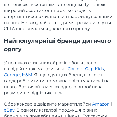
відповідають останнім тенденціям. Тут також
широкий асортимент верхнього одягу,
спортивні костюми, шапки і шарфи, купальники
на літо. Не забувайте, що дитячі розміри взуття
США відрізняються у кожного бренду.
Найпопулярніші бренди дитячого
одягу
У пошуках стильних образів обов'язково
відвідайте такі магазини, як
Carters
,
Gap Kids
,
George
,
H&M
. Якщо одяг цих брендів вже є в
гардеробі дитини, то можна орієнтуватися і на
нього. Зазвичай в межах одного виробника
розміри не відрізняються.
Обов'язково відвідайте маркетплейси
Amazon
і
eBay
. В одному каталозі продукція різних
брендів за привабливими цінами. Тут також є