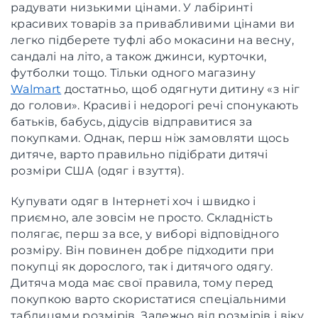
радувати низькими цінами. У лабіринті
красивих товарів за привабливими цінами ви
легко підберете туфлі або мокасини на весну,
сандалі на літо, а також джинси, курточки,
футболки тощо. Тільки одного магазину
Walmart
достатньо, щоб одягнути дитину «з ніг
до голови». Красиві і недорогі речі спонукають
батьків, бабусь, дідусів відправитися за
покупками. Однак, перш ніж замовляти щось
дитяче, варто правильно підібрати дитячі
розміри США (одяг і взуття).
Купувати одяг в Інтернеті хоч і швидко і
приємно, але зовсім не просто. Складність
полягає, перш за все, у виборі відповідного
розміру. Він повинен добре підходити при
покупці як дорослого, так і дитячого одягу.
Дитяча мода має свої правила, тому перед
покупкою варто скористатися спеціальними
таблицями розмірів. Залежно від розмірів і віку