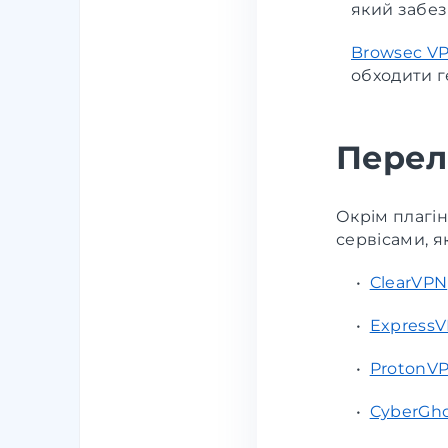
який забез
Browsec VP
обходити г
Перел
Окрім плагі
сервісами, я
•
ClearVPN
•
Express
•
ProtonV
•
CyberGh