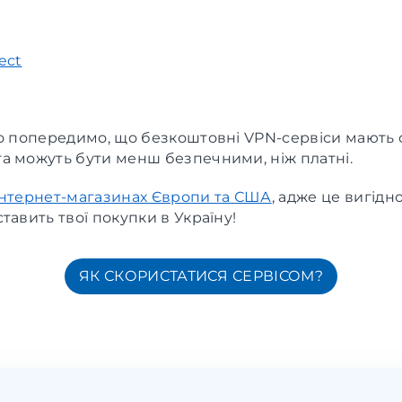
ect
но попередимо, що безкоштовні VPN-сервіси мають 
а можуть бути менш безпечними, ніж платні.
інтернет-магазинах Європи та США
, адже це вигідно
тавить твої покупки в Україну!
ЯК СКОРИСТАТИСЯ СЕРВІСОМ?