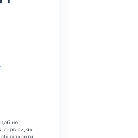
.
 Щоб не
сервіси, які
обі відкрити