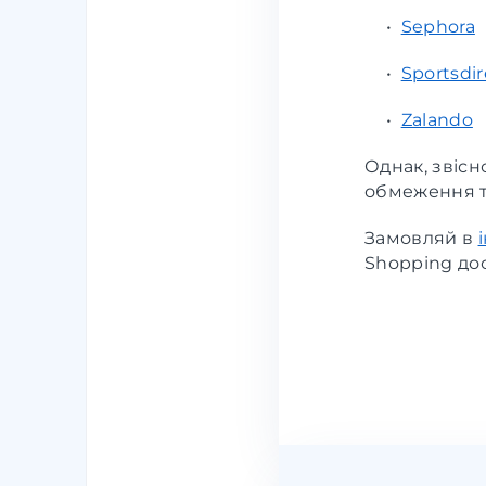
•
Sephora
•
Sportsdir
•
Zalando
Однак, звіс
обмеження т
Замовляй в
Shopping дос