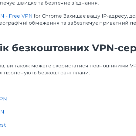
печує швидке та безпечне з'єднання.
N - Free VPN
for Chrome Захищає вашу IP-адресу, д
еографічні обмеження та забезпечує приватний п
ік безкоштовних VPN-серв
нів, ви також можете скористатися повноцінними V
кі пропонують безкоштовні плани:
VPN
PN
ost