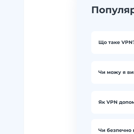
Популяр
Що таке VPN
Чи можу я ви
Як VPN допом
Чи безпечно 