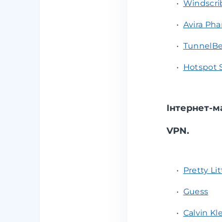
•
Windscri
•
Avira Ph
•
TunnelBe
•
Hotspot 
Інтернет-м
VPN.
•
Pretty Li
•
Guess
•
Calvin Kl