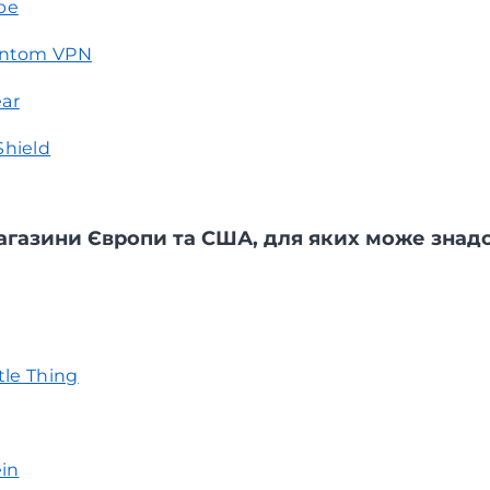
be
antom VPN
ar
Shield
агазини Європи та США, для яких може знад
ttle Thing
ein