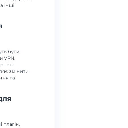
а інші
я
жуть бути
и VPN.
рнет-
ляє змінити
ння та
для
 плагін,