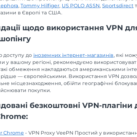
Sephora
,
Tommy Hilfiger
,
US POLO ASSN
,
Sportsdirect
т
азини в Європі та США.
дації щодо використання VPN дл
шопінгу
о доступу до
іноземних інтернет-магазинів
, які мо
и у вашому регіоні, рекомендуємо використовуват
такі обмеження накладаються американськими інте
 рідше — європейськими. Використання VPN дозво
ьне місцезнаходження, обійти географічні блокува
ійснювати покупки.
довані безкоштовні VPN-плагіни 
Chrome:
or Chrome
- VPN Proxy VeePN Простий у використанні