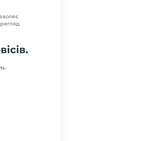
озволяє
ерегляд.
ісів.
PN-