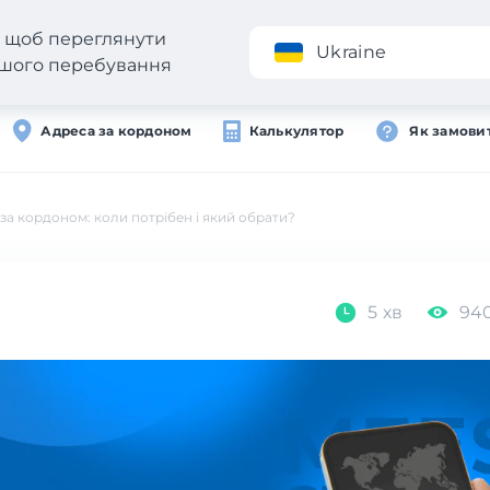
н, щоб переглянути
Додаток
Ukraine
вашого перебування
Адреса за кордоном
Калькулятор
Як замови
а кордоном: коли потрібен і який обрати?
5 хв
94