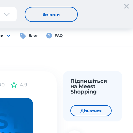
Реєстрація
Вхід
UA
Змінити
ти
Блог
FAQ
Підпишіться
00
4.9
на Meest
Shopping
Дізнатися