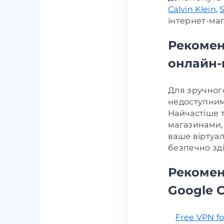
Calvin Klein
,
інтернет-маг
Рекомен
онлайн-
Для зручног
недоступним
Найчастіше 
магазинами,
ваше віртуал
безпечно зд
Рекомен
Google 
Free VPN f