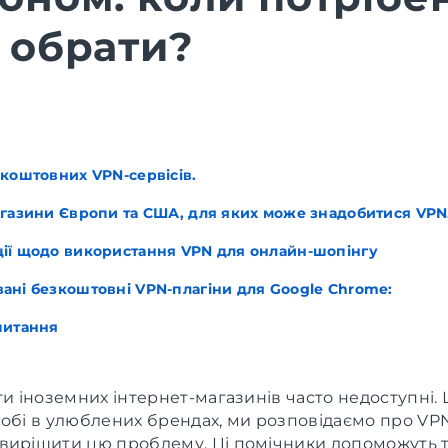
 обрати?
коштовних VPN-сервісів.
агазини Європи та США, для яких може знадобитися VPN
ії щодо використання VPN для онлайн-шопінгу
ані безкоштовні VPN-плагіни для Google Chrome:
питання
ти іноземних інтернет-магазинів часто недоступні.
обі в улюблених брендах, ми розповідаємо про VPN-
вирішити цю проблему. Ці помічники допоможуть т