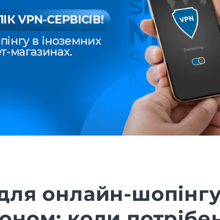
для онлайн-шопінгу
оном: коли потрібен