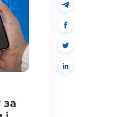
 за
 і