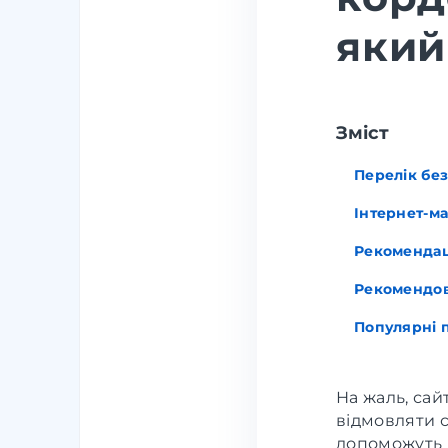
який
Зміст
Перелік без
Інтернет-м
Рекомендац
Рекомендов
Популярні 
На жаль, сай
відмовляти с
допоможуть 