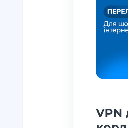
VPN 
корд