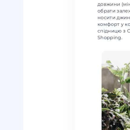
довжини (міні
обрати зале
носити джинс
комфорт у ко
спідницю з 
Shopping.