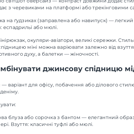
або світшот оверсайз — контраст довжини додає ст
дає з черевиками на платформі або трекінговими с
а на ґудзиках (заправлена або навипуск) — легкий 
: еспадрильї або мюлі.
інірюкзак, окуляри-авіатори, великі сережки. Стиль
підницею міні можна варіювати залежно від взуття
тивного духу, а балетки — жіночності.
омбінувати джинсову спідницю мі
 — варіант для офісу, побачення або ділового стил
деніму.
увати:
ва блуза або сорочка з бантом — елегантний обра
ері. Взуття: класичні туфлі або мюлі.