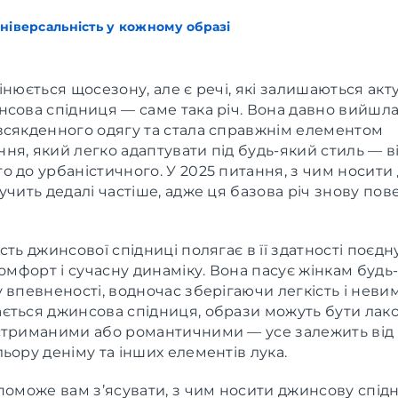
ніверсальність у кожному образі
інюється щосезону, але є речі, які залишаються ак
сова спідниця — саме така річ. Вона давно вийшла
всякденного одягу та стала справжнім елементом
я, який легко адаптувати під будь-який стиль — в
о до урбаністичного. У 2025 питання, з чим носит
учить дедалі частіше, адже ця базова річ знову пов
сть джинсової спідниці полягає в її здатності поєдн
комфорт і сучасну динаміку. Вона пасує жінкам будь-
 впевненості, водночас зберігаючи легкість і неви
ється джинсова спідниця, образи можуть бути лак
стриманими або романтичними — усе залежить від 
ьору деніму та інших елементів лука.
поможе вам з’ясувати, з чим носити джинсову спід