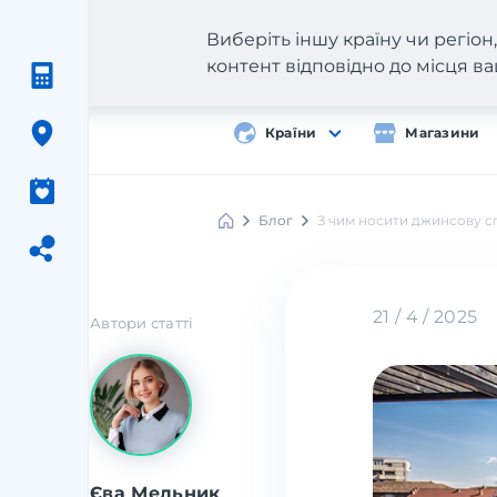
Виберіть іншу країну чи регіо
контент відповідно до місця 
Країни
Магазини
Блог
З чим носити джинсову сп
21 / 4 / 2025
Автори статті
Єва Мельник