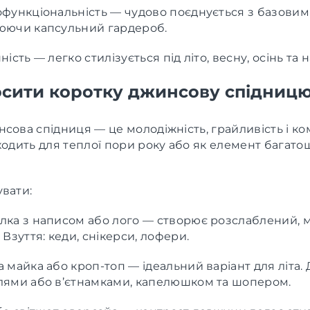
офункціональність — чудово поєднується з базовим
юючи капсульний гардероб.
ість — легко стилізується під літо, весну, осінь та н
осити коротку джинсову спідницю 
сова спідниця — це молодіжність, грайливість і к
ходить для теплої пори року або як елемент багат
вати:
лка з написом або лого — створює розслаблений, 
 Взуття: кеди, снікерси, лофери.
 майка або кроп-топ — ідеальний варіант для літа.
лями або в’єтнамками, капелюшком та шопером.