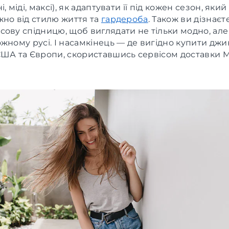
, міді, максі), як адаптувати її під кожен сезон, який
жно від стилю життя та
гардероба
. Також ви дізнаєте
ову спідницю, щоб виглядати не тільки модно, але
жному русі. І насамкінець — де вигідно купити дж
США та Європи, скориставшись сервісом доставки 