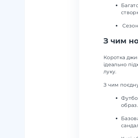
Багат
створ
Сезонн
З чим н
Коротка джин
ідеально під
луку.
З чим поєдну
Футбо
образ.
Базова
санда