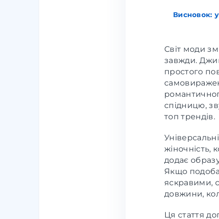
Висновок: у
Світ моди зм
завжди. Джин
простого по
самовираженн
романтичног
спідницю, зв
топ трендів.
Універсальні
жіночність, 
додає образу
Якщо подоба
яскравими, 
довжини, кол
Ця стаття до