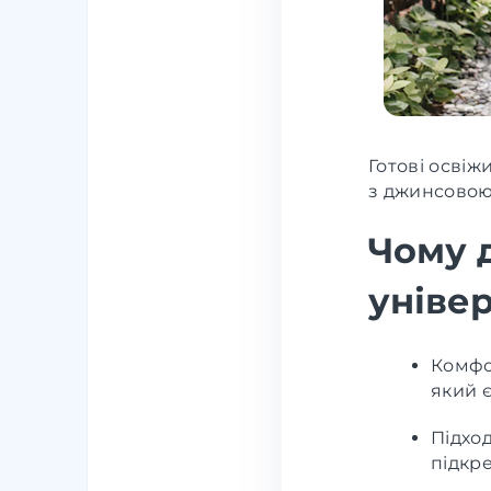
Готові освіж
з джинсовою 
Чому 
уніве
Комфо
який 
Підход
підкре