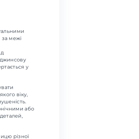
туальними
 за межі
ід
и джинсову
ертається у
увати
якого віку,
мушеність.
онічними або
деталей,
ницю різної