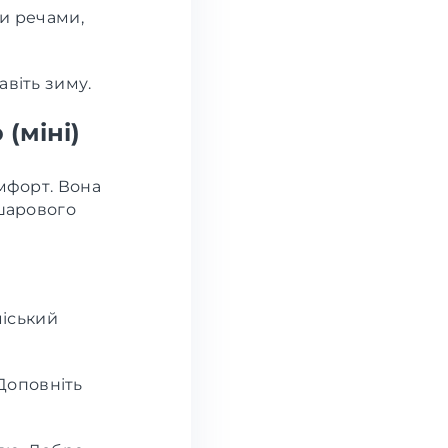
и речами,
авіть зиму.
(міні)
омфорт. Вона
ошарового
міський
 Доповніть