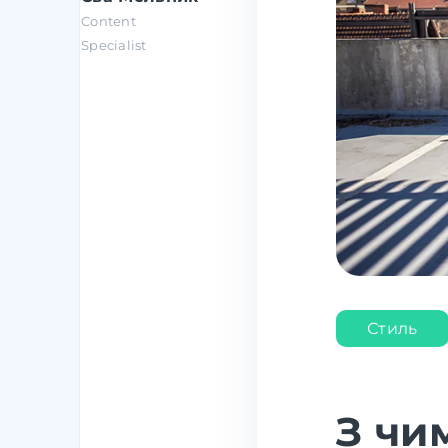
Content
Specialist
Стиль
З чи