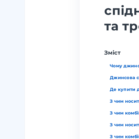
спід
та т
Зміст
Чому джинс
Джинсова сп
Де купити 
З чим носит
З чим комб
З чим носи
З чим комб