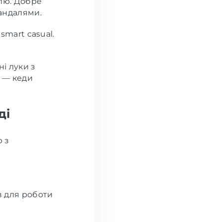
илю. Добре
андалями.
smart casual.
ні луки з
 — кеди
ді
ю з
з для роботи