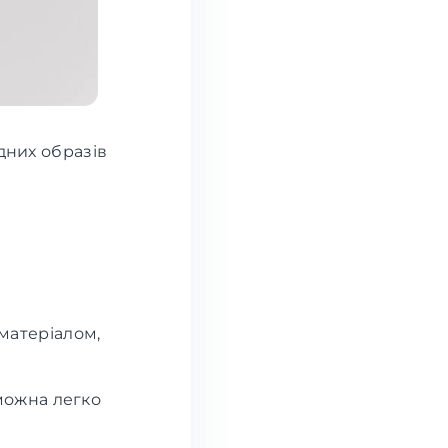
дних образів
матеріалом,
 можна легко