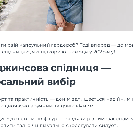
ити свій капсульний гардероб? Тоді вперед — до мо
спідницею, які підкорюють серця у 2025-му!
джинсова спідниця —
рсальний вибір
рт та практичність — денім залишається надійним 
є одночасно зручним та довговічним.
ить до всіх типів фігур — завдяки різним фасонам
слити талію чи візуально скорегувати силует.