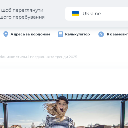
н, щоб переглянути
Додаток
Ukraine
вашого перебування
Адреса за кордоном
Калькулятор
Як замови
ідницю: стильні поєднання та тренди 2025