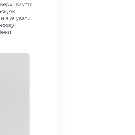
 верх і взуття
сь, як
 й відчувати
инсову
Meest