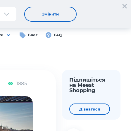
Реєстрація
Вхід
UA
Змінити
ти
Блог
FAQ
Підпишіться
1885
на Meest
Shopping
Дізнатися