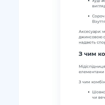
Худі 
вигля
Сорочк
Взуття
Аксесуари: м
джинсовою с
надають спор
З чим к
Мідіспідниця
елементами 
З чим комбін
Шовко
чи веч