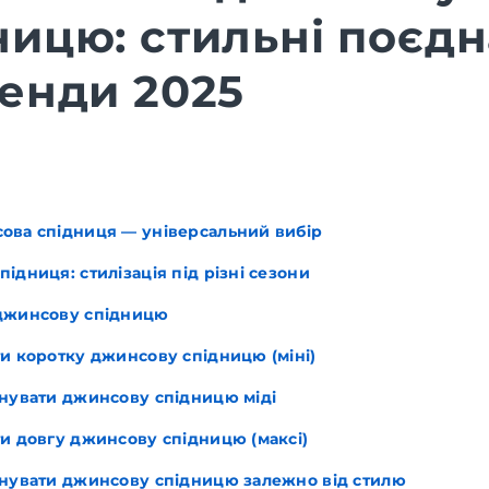
ницю: стильні поєд
ренди 2025
ова спідниця — універсальний вибір
ідниця: стилізація під різні сезони
джинсову спідницю
и коротку джинсову спідницю (міні)
інувати джинсову спідницю міді
ти довгу джинсову спідницю (максі)
інувати джинсову спідницю залежно від стилю