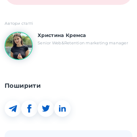
Автори статті
Христина Кремса
Senior Web&Retention marketing manager
Поширити