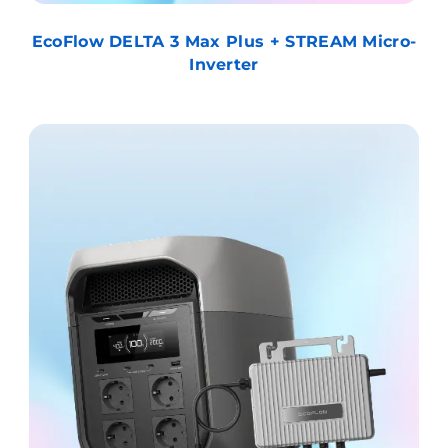
EcoFlow DELTA 3 Max Plus + STREAM Micro-
Inverter