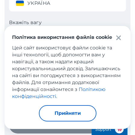
УКРАЇНА
Вкажіть вагу
кг
Політика використання файлів cookie
Цей сайт використовує файли cookie та
інші технології, щоб допомогти вам у
Вкажіть вартість
навігації, а також надати кращий
користувальницький досвід. Залишаючись
£
на сайті ви погоджуєтеся з використанням
файлів. Для отримання додаткової
інформації ознайомтеся з
Політикою
Стандарт
конфіденційності
.
Прийняти
Розрахувати
Support