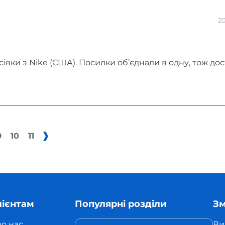
20
івки з Nike (США). Посилки об’єднали в одну, тож до
9
10
11
лієнтам
Популярні розділи
Зм
о нас
Ви