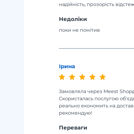
надійність, прозорість відст
Недоліки
поки не помітив
Ірина
Замовляла через Meest Shoppin
Скористалась послугою об'єдн
реально економить на достав
рекомендую!
Переваги