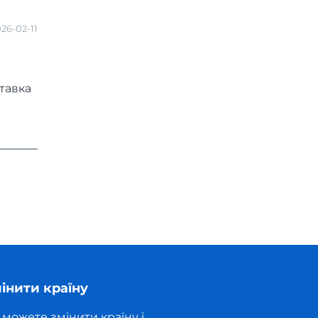
26-02-11
ставка
інити країну
 можете змінити країну і