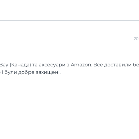
20
ay (Канада) та аксесуари з Amazon. Все доставили б
чі були добре захищені.