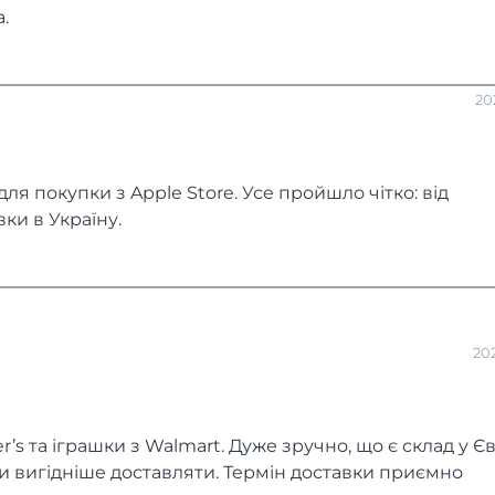
.
20
я покупки з Apple Store. Усе пройшло чітко: від
ки в Україну.
20
r’s та іграшки з Walmart. Дуже зручно, що є склад у Є
и вигідніше доставляти. Термін доставки приємно