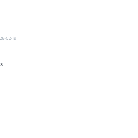
26-02-19
ез