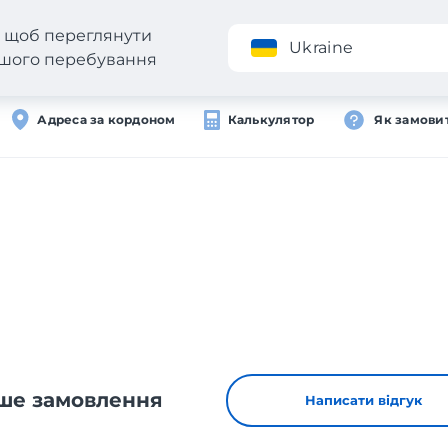
н, щоб переглянути
Додаток
Ukraine
вашого перебування
Адреса за кордоном
Калькулятор
Як замови
и
аше замовлення
Написати відгук