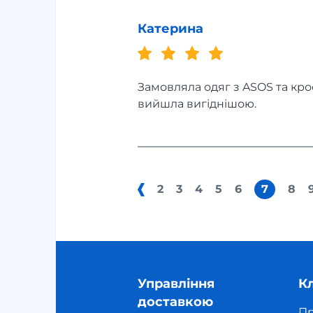
Катерина
Замовляла одяг з ASOS та крос
вийшла вигіднішою.
2
3
4
5
6
7
8
Управління
К
доставкою
Пр