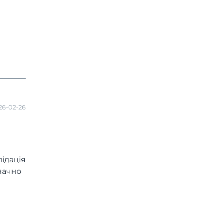
26-02-26
ідація
начно