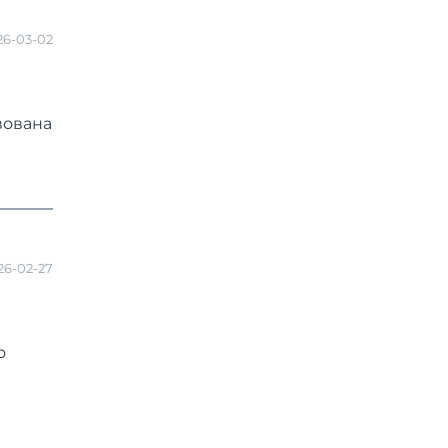
26-03-02
вована
26-02-27
о