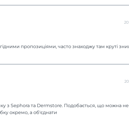
20
игідними пропозиціями, часто знаходжу там круті зниж
20
у з Sephora та Dermstore. Подобається, що можна не
бку окремо, а об'єднати