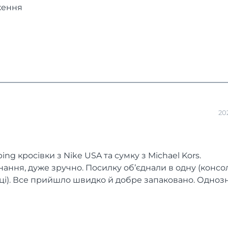
еження
20
g кросівки з Nike USA та сумку з Michael Kors.
ання, дуже зручно. Посилку об’єднали в одну (консол
ці). Все прийшло швидко й добре запаковано. Одноз