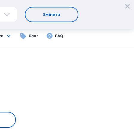
Реєстрація
Вхід
UA
Змінити
ти
Блог
FAQ