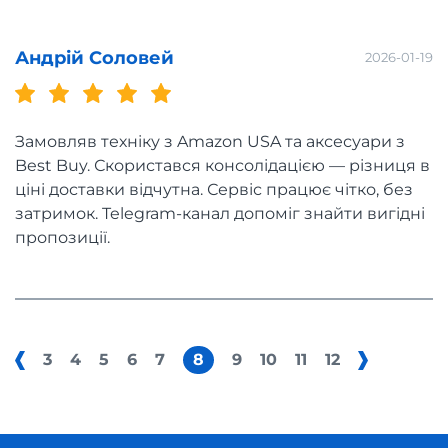
Андрій Соловей
2026-01-19
Замовляв техніку з Amazon USA та аксесуари з
Best Buy. Скористався консолідацією — різниця в
ціні доставки відчутна. Сервіс працює чітко, без
затримок. Telegram-канал допоміг знайти вигідні
пропозиції.
3
4
5
6
7
8
9
10
11
12