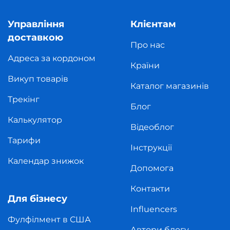
Управління
Клієнтам
доставкою
Про нас
Адреса за кордоном
Країни
Викуп товарів
Каталог магазинів
Трекінг
Блог
Калькулятор
Відеоблог
Тарифи
Інструкції
Календар знижок
Допомога
Контакти
Для бізнесу
Influencers
Фулфілмент в США
Автори блогу