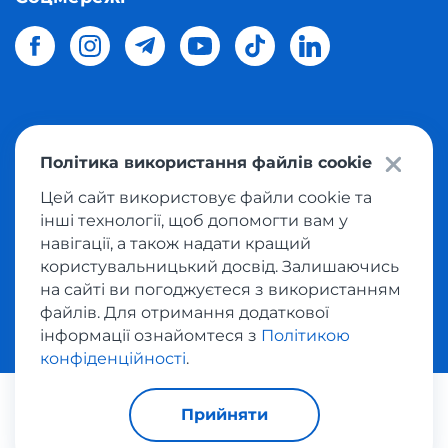
© 2026 Meest Shopping
доставка покупок з інтернет-
Політика використання файлів cookie
магазинів світу в Україну.
Всі права захищені
Цей сайт використовує файли cookie та
інші технології, щоб допомогти вам у
Політика конфіденційності
навігації, а також надати кращий
Публічна оферта
користувальницький досвід. Залишаючись
Умови користування сервісом викупу товарів
на сайті ви погоджуєтеся з використанням
файлів. Для отримання додаткової
інформації ознайомтеся з
Політикою
конфіденційності
.
За транзакції відповідає:
Прийняти