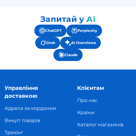
Запитай у AI
ChatGPT
Perplexity
Grok
AI Overviews
Claude
Управління
Клієнтам
доставкою
Про нас
Адреса за кордоном
Країни
Викуп товарів
Каталог магазинів
Трекінг