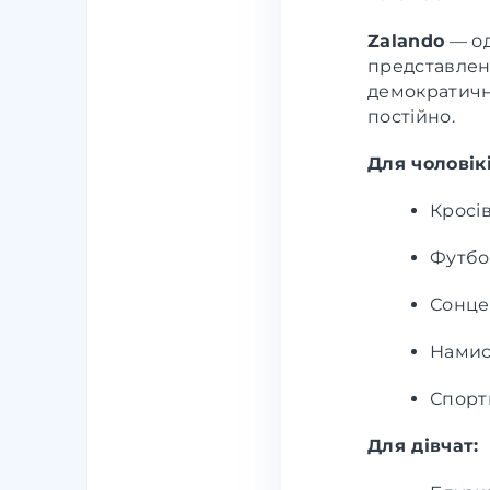
Zalando
— од
представлени
демократичн
постійно.
Для чоловікі
Кросів
Футбол
Сонцез
Намист
Спорти
Для дівчат: