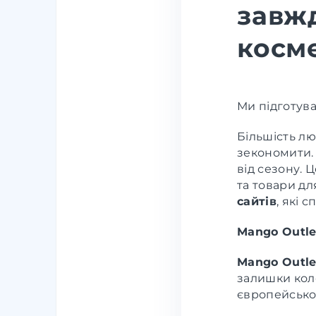
завж
косме
Ми підготува
Більшість лю
зекономити.
від сезону. 
та товари дл
сайтів
, які 
Mango Outle
Mango Outle
залишки кол
європейськог