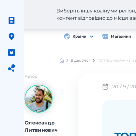
Виберіть іншу країну чи регіо
контент відповідно до місця 
Країни
Магазини
Відеоблог
ТОП-5 онлайн-магази
Автор
20 / 9 / 2
Олександр
Литвинович