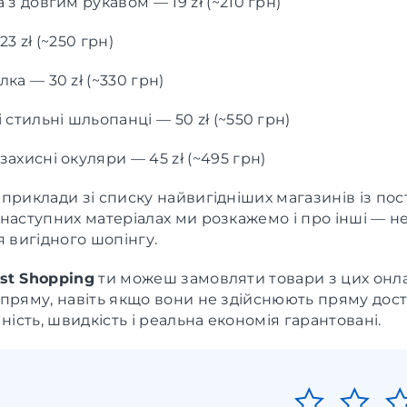
 з довгим рукавом — 19 zł (~210 грн)
23 zł (~250 грн)
ка — 30 zł (~330 грн)
 стильні шльопанці — 50 zł (~550 грн)
ахисні окуляри — 45 zł (~495 грн)
приклади зі списку найвигідніших магазинів із по
наступних матеріалах ми розкажемо і про інші — н
я вигідного шопінгу.
st Shopping
ти можеш замовляти товари з цих онл
пряму, навіть якщо вони не здійснюють пряму дост
чність, швидкість і реальна економія гарантовані.