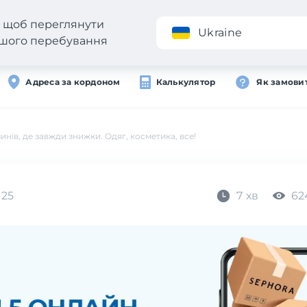
н, щоб переглянути
Додаток
Ukraine
вашого перебування
Адреса за кордоном
Калькулятор
Як замови
нів, де завжди знижки. Одяг, косметика, все!
025
7 хв
62