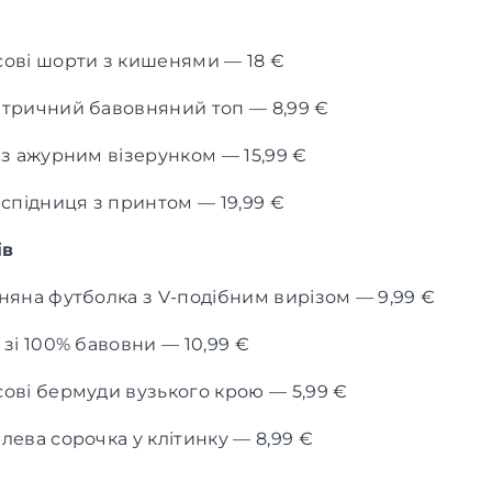
ові шорти з кишенями — 18 €
тричний бавовняний топ — 8,99 €
 з ажурним візерунком — 15,99 €
 спідниця з принтом — 19,99 €
ів
няна футболка з V-подібним вирізом — 9,99 €
зі 100% бавовни — 10,99 €
ові бермуди вузького крою — 5,99 €
лева сорочка у клітинку — 8,99 €