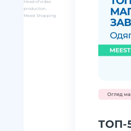
Head of video
production,
Meest Shopping
Огляд ма
ТОП-5