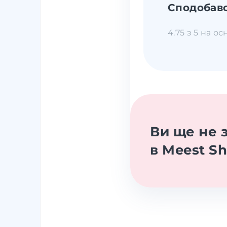
Сподобавс
4.75 з 5 на ос
Ви ще не 
в Meest S