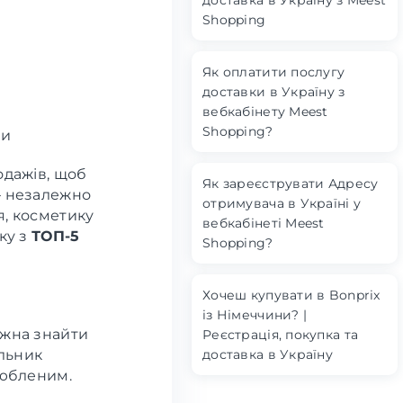
доставка в Україну з Meest
Shopping
Як оплатити послугу
доставки в Україну з
вебкабінету Meest
Shopping?
ти
одажів, щоб
Як зареєструвати Адресу
— незалежно
отримувача в Україні у
я, косметику
вебкабінеті Meest
ку з
ТОП-5
Shopping?
Хочеш купувати в Bonprix
із Німеччини? |
ожна знайти
Реєстрація, покупка та
доставка в Україну
льник
любленим.