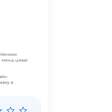
стійними
е менш цікаві
айн-
авку в