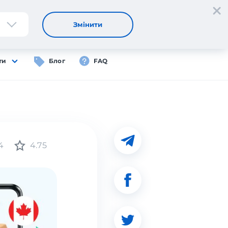
Реєстрація
Вхід
UA
Змінити
ти
Блог
FAQ
4
4.75