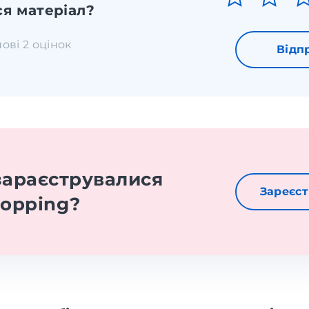
я матеріал?
нові 2 оцінок
Відп
зараєструвалися
Зареєст
hopping?