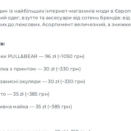
ин із найбільших інтернет-магазинів моди в Європі
й одяг, взуття та аксесуари від сотень брендів: від
их до люксових. Асортимент величезний, а знижки
в:
ки PULL&BEAR — 96 zł (~1050 грн)
ка з принтом — 30 zł (~330 грн)
ахисні окуляри — 30 zł (~330 грн)
о — 35 zł (~385 грн)
вна майка — 35 zł (~385 грн)