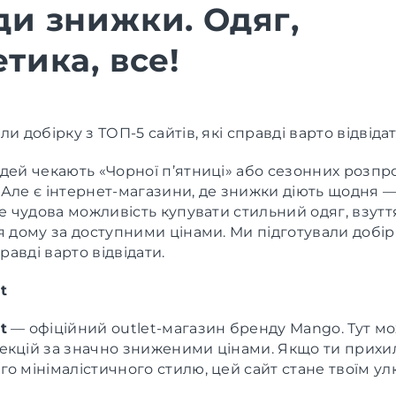
ди знижки. Одяг,
тика, все!
ли добірку з ТОП-5 сайтів, які справді варто відвіда
дей чекають «Чорної п’ятниці» або сезонних розпр
 Але є інтернет-магазини, де знижки діють щодня 
Це чудова можливість купувати стильний одяг, взутт
я дому за доступними цінами. Ми підготували добір
справді варто відвідати.
t
t
— офіційний outlet-магазин бренду Mango. Тут м
екцій за значно зниженими цінами. Якщо ти прихи
о мінімалістичного стилю, цей сайт стане твоїм у