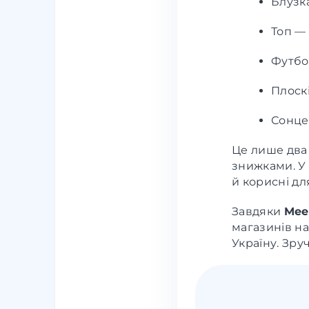
Блузка
Топ — 
Футбол
Плоскі
Сонцез
Це лише два 
знижками. У 
й корисні дл
Завдяки
Mee
магазинів на
Україну. Зру