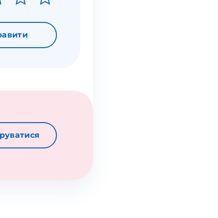
равити
руватися