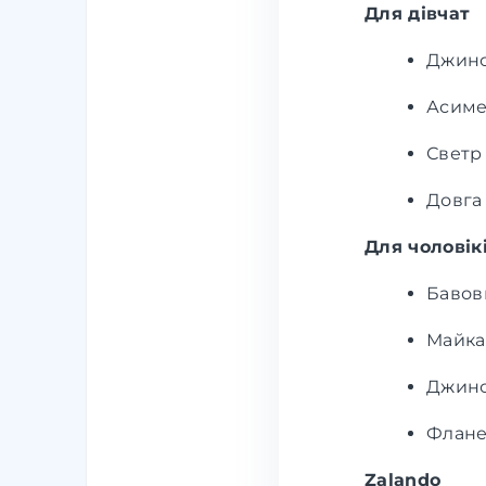
Для дівчат
Джинс
Асиме
Светр
Довга
Для чоловік
Бавов
Майка 
Джинс
Флане
Zalando