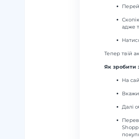
Перей
Скопію
адже т
Нати
Тепер твій а
Як зробити
На сай
Вкажи
Далі 
Переві
Shopp
покуп