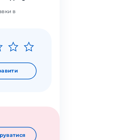
авки в
равити
руватися