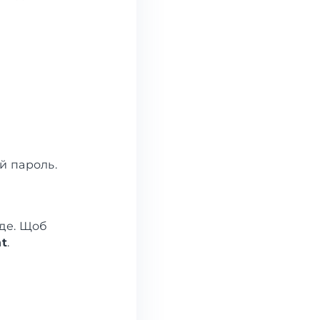
ай пароль.
уде. Щоб
t
.