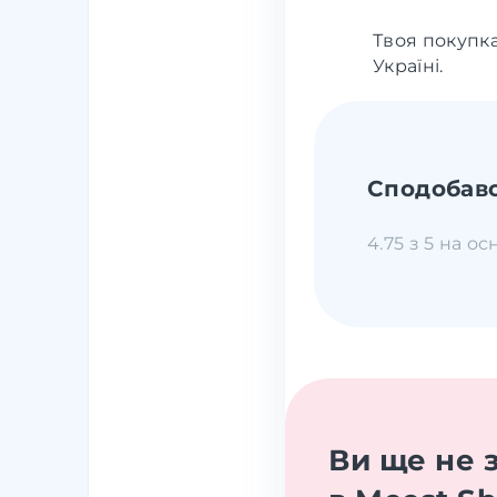
Твоя покупк
Україні.
Сподобавс
4.75 з 5 на ос
Ви ще не 