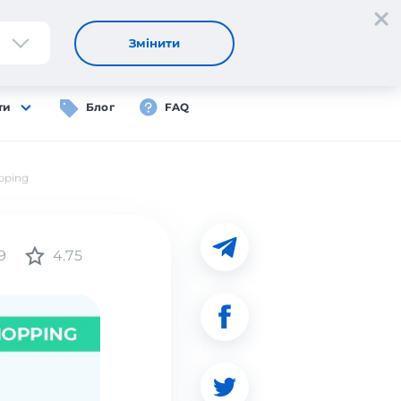
Реєстрація
Вхід
UA
Змінити
ти
Блог
FAQ
pping
9
4.75