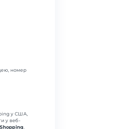
ицею, номер
ping у США,
и у веб-
Shopping
.