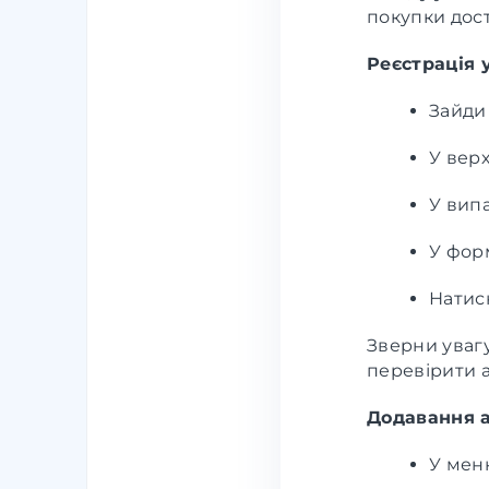
покупки дос
Реєстрація 
Зайди
У вер
У вип
У форм
Нати
Зверни увагу
перевірити а
Додавання 
У мен