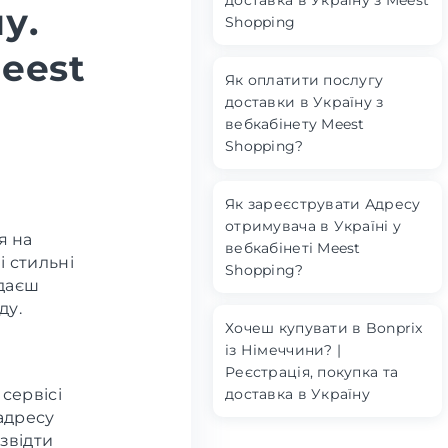
доставка в Україну з Meest
у.
Shopping
eest
Як оплатити послугу
доставки в Україну з
вебкабінету Meest
Shopping?
Як зареєструвати Адресу
отримувача в Україні у
я на
вебкабінеті Meest
і стильні
Shopping?
ядаєш
ду.
Хочеш купувати в Bonprix
із Німеччини? |
Реєстрація, покупка та
доставка в Україну
сервісі
адресу
звідти