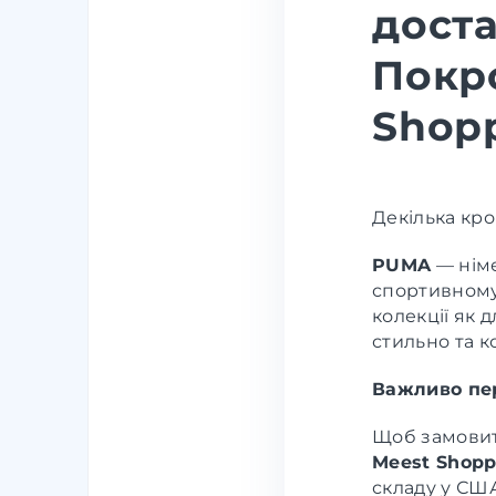
доста
Покро
Shop
Декілька кро
PUMA
— німе
спортивному 
колекції як 
стильно та 
Важливо пе
Щоб замовити
Meest Shopp
складу у США