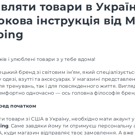
вляти товари в Україн
кова інструкція від M
ping
ків і улюблені товари з у тебе вдома!
цький бренд зі світовим ім’ям, який спеціалізуєтьс
одязі, взутті та аксесуарах. У магазині представлен
для тренувань, так і для повсякденного життя. Вигл
комфортно одночасно — ось головна філософія брен
ред початком
 товари зі США в Україну, необхідно мати акаунт у 
ing
. Саме завдяки йому ти отримуєш персональну 
, куди магазин відправляє твоє замовлення. А вже 