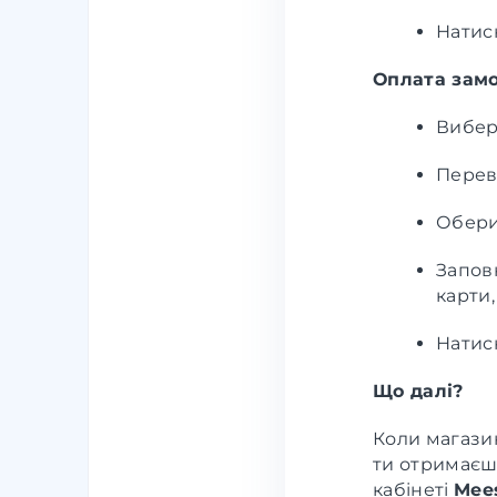
Нати
Оплата зам
Вибер
Переві
Обери
Заповн
карти,
Нати
Що далі?
Коли магази
ти отримаєш 
кабінеті
Mee