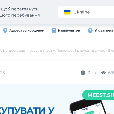
н, щоб переглянути
Додаток
Ukraine
вашого перебування
Адреса за кордоном
Калькулятор
Як замови
USA і доставляти товари в Україну. Покрокова інструкція від Meest Sho
025
3 хв
69