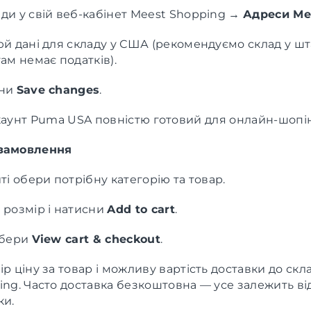
ди у свій веб-кабінет Meest Shopping →
Адреси Me
й дані для складу у США (рекомендуємо склад у шта
ам немає податків).
сни
Save changes
.
каунт Puma USA повністю готовий для онлайн-шопін
 замовлення
ті обери потрібну категорію та товар.
 розмір і натисни
Add to cart
.
обери
View cart & checkout
.
р ціну за товар і можливу вартість доставки до скл
ing. Часто доставка безкоштовна — усе залежить ві
ки.