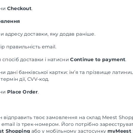
сни
Checkout
.
овлення
и адресу доставки, яку додав раніше.
р правильність email.
 спосіб доставки і натисни
Continue to payment
.
и дані банківської картки: ім’я та прізвище латин
 термін дії, CVV-код.
сни
Place Order
.
н відправить твоє замовлення на склад Meest Shop
email із трек-номером. Його потрібно зареєструват
st Shopping
або у мобільному застосунку
myMeest 