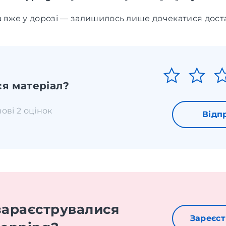
а вже у дорозі — залишилось лише дочекатися дост
я матеріал?
нові 2 оцінок
Відп
зараєструвалися
Зареєст