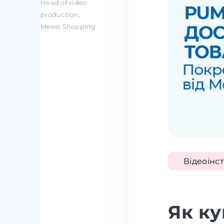
Head of video
production,
Meest Shopping
Відеоінст
Як ку