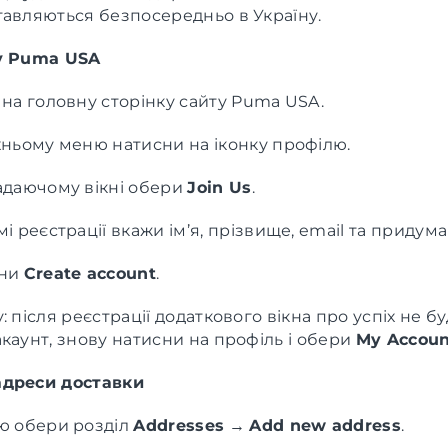
тавляються безпосередньо в Україну.
у Puma USA
 на головну сторінку сайту Puma USA.
хньому меню натисни на іконку профілю.
адаючому вікні обери
Join Us
.
і реєстрації вкажи ім’я, прізвище, email та придум
сни
Create account
.
: після реєстрації додаткового вікна про успіх не б
каунт, знову натисни на профіль і обери
My Accoun
адреси доставки
ю обери розділ
Addresses
→
Add new address
.