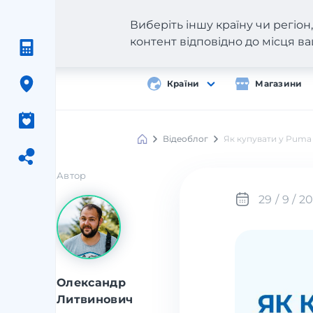
Виберіть іншу країну чи регіо
контент відповідно до місця 
Країни
Магазини
Відеоблог
Як купувати у Puma 
Автор
29 / 9 / 2
Олександр
Литвинович