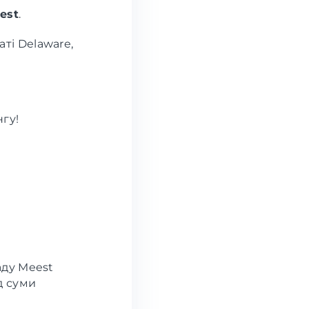
est
.
ті Delaware,
гу!
аду Meest
д суми