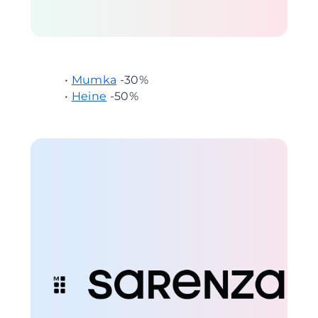
•
Mumka
-30%
•
Heine
-50%