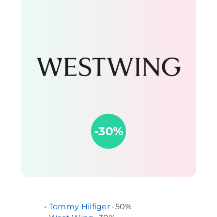
•
Tommy Hilfiger
-50%