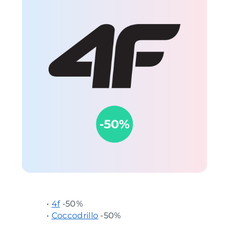
•
4f
-50%
•
Coccodrillo
-50%