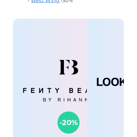
•
West Wing
-30%