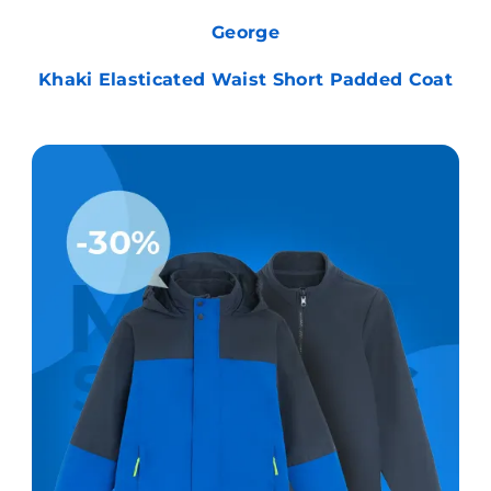
George
Khaki Elasticated Waist Short Padded Coat