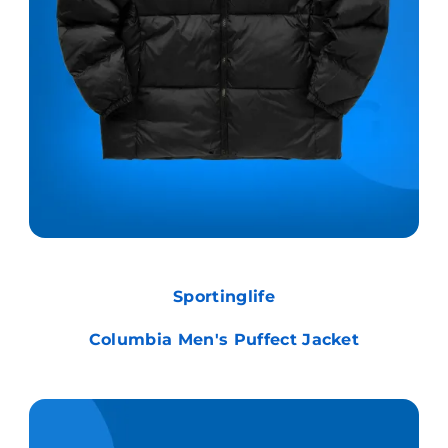
Sportinglife
Columbia Men's Puffect Jacket