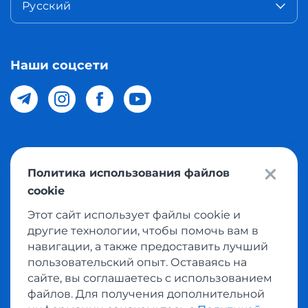
Русский
Наши соцсети
© 2026 Meest Shopping доставка покупок с интернет
Политика использования файлов
магазинов мира в Узбекистан. Все права защищены
cookie
Этот сайт использует файлы cookie и
Политика конфиденциальности
другие технологии, чтобы помочь вам в
Публичная оферта
навигации, а также предоставить лучший
пользовательский опыт. Оставаясь на
Условия использования сервисом выкупа товаров
сайте, вы соглашаетесь с использованием
файлов. Для получения дополнительной