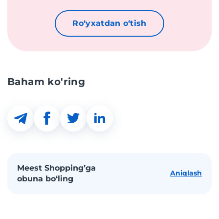
Roʻyxatdan oʻtish
Baham ko'ring
Meest Shopping’ga
Aniqlash
obuna bo‘ling