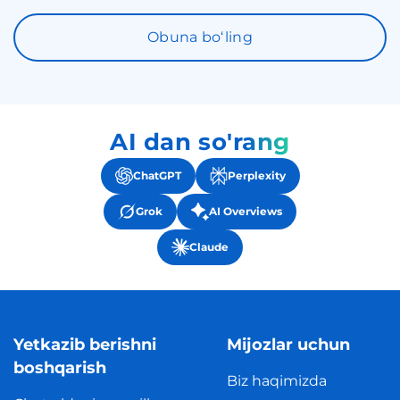
Obuna boʻling
AI dan so'rang
ChatGPT
Perplexity
Grok
AI Overviews
Claude
Yetkazib berishni
Mijozlar uchun
boshqarish
Biz haqimizda