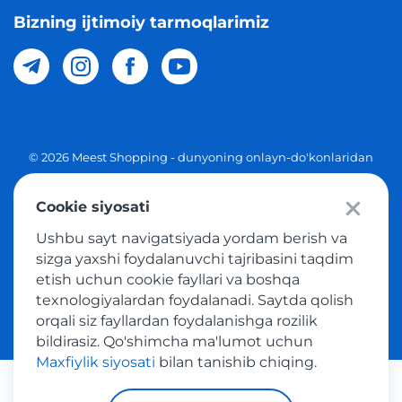
Bizning ijtimoiy tarmoqlarimiz
© 2026 Meest Shopping - dunyoning onlayn-do'konlaridan
O'zbekistonga xaridlarni yetkazib berish. Barcha huquqlar
Cookie siyosati
Maxfiylik siyosati
Ushbu sayt navigatsiyada yordam berish va
Ommaviy taklif
sizga yaxshi foydalanuvchi tajribasini taqdim
etish uchun cookie fayllari va boshqa
Tovar sotib olish xizmatidan foydalanish shartlari
texnologiyalardan foydalanadi. Saytda qolish
orqali siz fayllardan foydalanishga rozilik
bildirasiz. Qo'shimcha ma'lumot uchun
Maxfiylik siyosati
bilan tanishib chiqing.
Platijni tizimlar