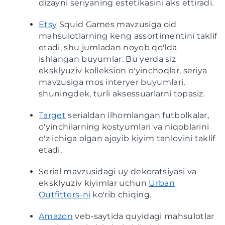
dizayni seriyaning estetikasini aks ettiradi.
Etsy
Squid Games mavzusiga oid
mahsulotlarning keng assortimentini taklif
etadi, shu jumladan noyob qo'lda
ishlangan buyumlar. Bu yerda siz
eksklyuziv kolleksion o'yinchoqlar, seriya
mavzusiga mos interyer buyumlari,
shuningdek, turli aksessuarlarni topasiz.
Target
serialdan ilhomlangan futbolkalar,
o'yinchilarning kostyumlari va niqoblarini
o'z ichiga olgan ajoyib kiyim tanlovini taklif
etadi.
Serial mavzusidagi uy dekoratsiyasi va
eksklyuziv kiyimlar uchun
Urban
Outfitters-ni
ko'rib chiqing.
Amazon
veb-saytida quyidagi mahsulotlar