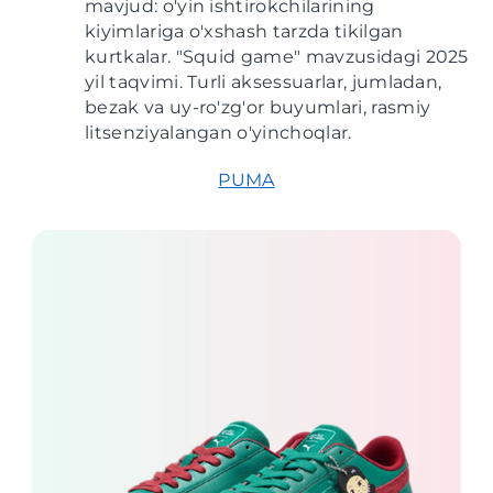
mavjud: o'yin ishtirokchilarining
kiyimlariga o'xshash tarzda tikilgan
kurtkalar. "Squid game" mavzusidagi 2025
yil taqvimi. Turli aksessuarlar, jumladan,
bezak va uy-ro'zg'or buyumlari, rasmiy
litsenziyalangan o'yinchoqlar.
PUMA