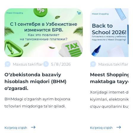
Maxsus takliflar
5 / 8 / 2026
Maxsus takliflar
O‘zbekistonda bazaviy
Meest Shopping 
hisoblash miqdori (BHM)
maktabga tayyor
o‘zgaradi.
Xorijdagi internet-d
BHMdagi o‘zgarish ayrim bojxona
kiyimlari, elektronika,
to‘lovlari miqdoriga ta’sir qiladi.
o‘quv qurollarini buyur
Ko'proq o'qish
Ko'proq o'qish