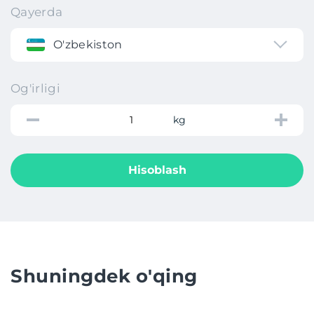
Qayerda
O'zbekiston
Og'irligi
kg
Hisoblash
Shuningdek o'qing