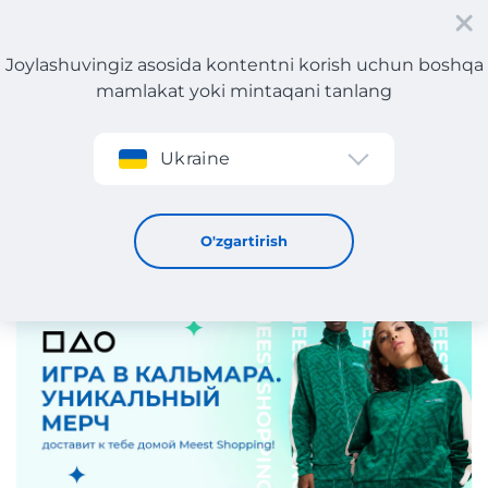
Joylashuvingiz asosida kontentni korish uchun boshqa
mamlakat yoki mintaqani tanlang
Roʻyxatdan oʻtish
Ukraine
Squid game(Kalmay o'yinu): O'zbekistonda topa
olmaydigan noyob tovar!
14 / 1 / 2025
O'zgartirish