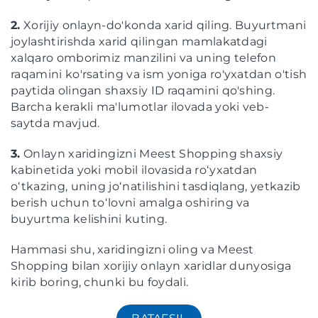
2.
Xorijiy onlayn-do'konda xarid qiling. Buyurtmani
joylashtirishda xarid qilingan mamlakatdagi
xalqaro omborimiz manzilini va uning telefon
raqamini ko'rsating va ism yoniga ro'yxatdan o'tish
paytida olingan shaxsiy ID raqamini qo'shing.
Barcha kerakli ma'lumotlar ilovada yoki veb-
saytda mavjud.
3.
Onlayn xaridingizni Meest Shopping shaxsiy
kabinetida yoki mobil ilovasida roʻyxatdan
oʻtkazing, uning joʻnatilishini tasdiqlang, yetkazib
berish uchun toʻlovni amalga oshiring va
buyurtma kelishini kuting.
Hammasi shu, xaridingizni oling va Meest
Shopping bilan xorijiy onlayn xaridlar dunyosiga
kirib boring, chunki bu foydali.