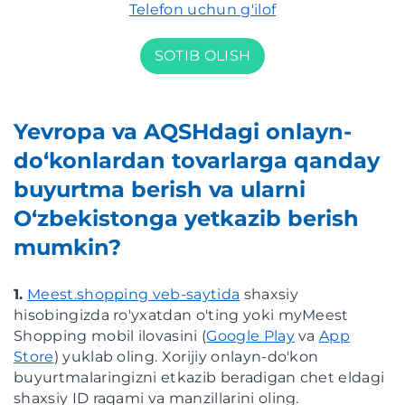
Telefon uchun g'ilof
SOTIB OLISH
Yevropa va AQSHdagi onlayn-
do‘konlardan tovarlarga qanday
buyurtma berish va ularni
O‘zbekistonga yetkazib berish
mumkin?
1.
Meest.shopping veb-saytida
shaxsiy
hisobingizda ro'yxatdan o'ting yoki myMeest
Shopping mobil ilovasini (
Google Play
va
App
Store
) yuklab oling. Xorijiy onlayn-do'kon
buyurtmalaringizni etkazib beradigan chet eldagi
shaxsiy ID raqami va manzillarini oling.