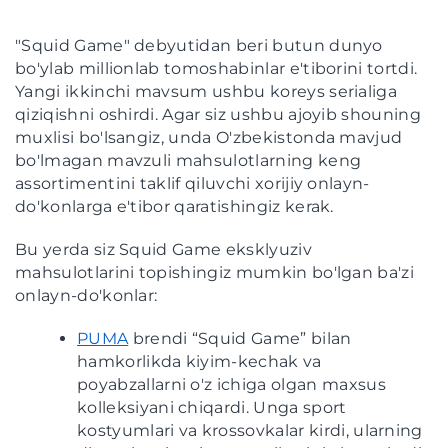
"Squid Game" debyutidan beri butun dunyo
bo'ylab millionlab tomoshabinlar e'tiborini tortdi.
Yangi ikkinchi mavsum ushbu koreys serialiga
qiziqishni oshirdi. Agar siz ushbu ajoyib shouning
muxlisi bo'lsangiz, unda O'zbekistonda mavjud
bo'lmagan mavzuli mahsulotlarning keng
assortimentini taklif qiluvchi xorijiy onlayn-
do'konlarga e'tibor qaratishingiz kerak.
Bu yerda siz Squid Game eksklyuziv
mahsulotlarini topishingiz mumkin bo'lgan ba'zi
onlayn-do'konlar:
PUMA
brendi “Squid Game” bilan
hamkorlikda kiyim-kechak va
poyabzallarni o'z ichiga olgan maxsus
kolleksiyani chiqardi. Unga sport
kostyumlari va krossovkalar kirdi, ularning