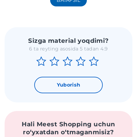
BATAFSIL
Sizga material yoqdimi?
6 ta reyting asosida 5 tadan 4.9
Yuborish
Hali Meest Shopping uchun
roʻyxatdan oʻtmaganmisiz?