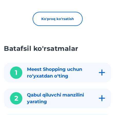
Ko'proq ko'rsatish
Batafsil ko'rsatmalar
Meest Shopping uchun
1
roʻyxatdan oʻting
Qabul qiluvchi manzilini
2
yarating