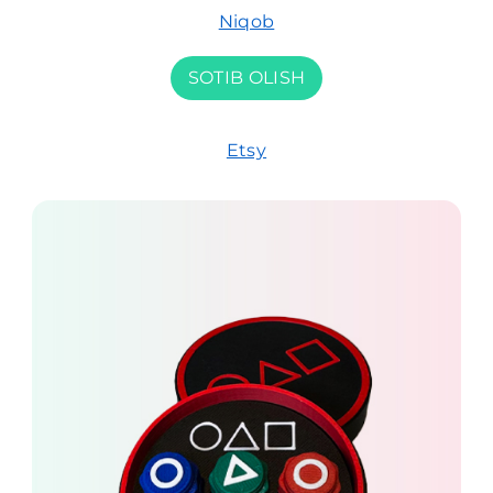
Niqob
SOTIB OLISH
Etsy