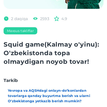
2 daqiqa
2593
4.9
Maxsus takliflar
Squid game(Kalmay o'yinu):
O'zbekistonda topa
olmaydigan noyob tovar!
Tarkib
Yevropa va AQSHdagi onlayn-do‘konlardan
tovarlarga qanday buyurtma berish va ularni
O‘zbekistonga yetkazib berish mumkin?