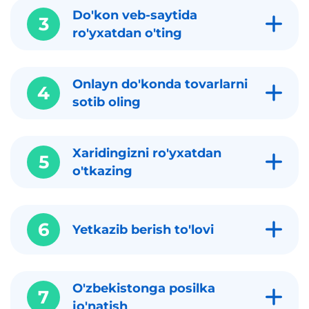
Do'kon veb-saytida
3
ro'yxatdan o'ting
Onlayn do'konda tovarlarni
4
sotib oling
Xaridingizni ro'yxatdan
5
o'tkazing
6
Yetkazib berish to'lovi
O'zbekistonga posilka
7
jo'natish