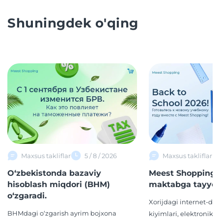
Shuningdek o'qing
Maxsus takliflar
5 / 8 / 2026
Maxsus takliflar
O‘zbekistonda bazaviy
Meest Shopping 
hisoblash miqdori (BHM)
maktabga tayyor
o‘zgaradi.
Xorijdagi internet-d
BHMdagi o‘zgarish ayrim bojxona
kiyimlari, elektronika,