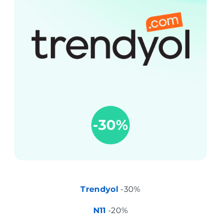
Trendyol
-30%
N11
-20%