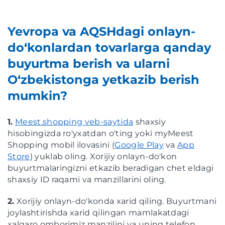
Yevropa va AQSHdagi onlayn-
do‘konlardan tovarlarga qanday
buyurtma berish va ularni
O‘zbekistonga yetkazib berish
mumkin?
1.
Meest.shopping veb-saytida
shaxsiy
hisobingizda ro'yxatdan o'ting yoki myMeest
Shopping mobil ilovasini (
Google Play
va
App
Store
) yuklab oling. Xorijiy onlayn-do'kon
buyurtmalaringizni etkazib beradigan chet eldagi
shaxsiy ID raqami va manzillarini oling.
2.
Xorijiy onlayn-do'konda xarid qiling. Buyurtmani
joylashtirishda xarid qilingan mamlakatdagi
xalqaro omborimiz manzilini va uning telefon