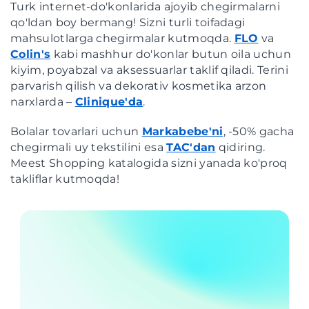
Turk internet-do'konlarida ajoyib chegirmalarni
qo'ldan boy bermang! Sizni turli toifadagi
mahsulotlarga chegirmalar kutmoqda.
FLO
va
Colin's
kabi mashhur do'konlar butun oila uchun
kiyim, poyabzal va aksessuarlar taklif qiladi. Terini
parvarish qilish va dekorativ kosmetika arzon
narxlarda –
Clinique'da
.
Bolalar tovarlari uchun
Markabebe'ni
, -50% gacha
chegirmali uy tekstilini esa
TAC'dan
qidiring.
Meest Shopping katalogida sizni yanada ko'proq
takliflar kutmoqda!