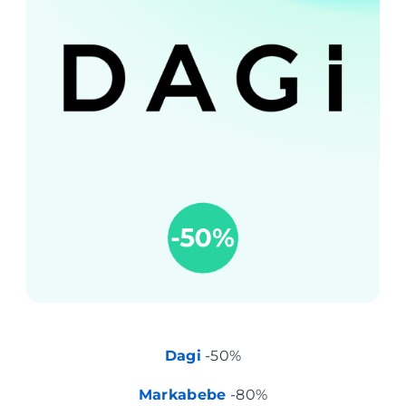
Dagi
-50%
Markabebe
-80%