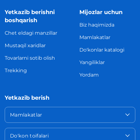
Yetkazib berishni
Mijozlar uchun
boshqarish
Biz haqimizda
Chet eldagi manzillar
Mamlakatlar
Mustaqil xaridlar
Do'konlar katalogi
Tovarlarni sotib olish
Yangiliklar
Trekking
Yordam
Yetkazib berish
Mamlakatlar
Do'kon toifalari