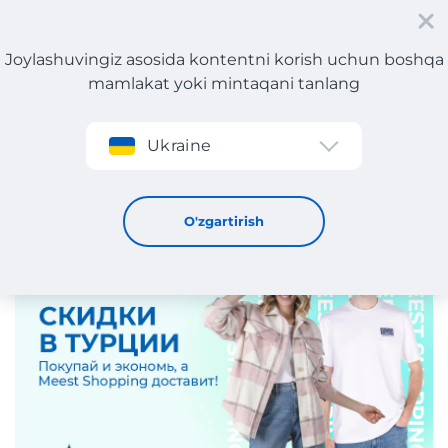
Joylashuvingiz asosida kontentni korish uchun boshqa
mamlakat yoki mintaqani tanlang
Roʻyxatdan oʻtish
Ukraine
Turk internet do'konlarida chegirmalar!
3 / 4 / 2025
O'zgartirish