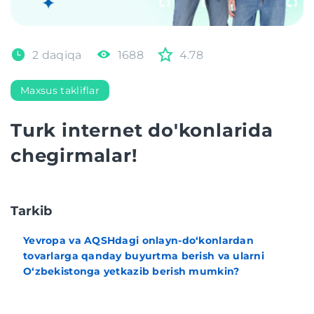
2 daqiqa
1688
4.78
Maxsus takliflar
Turk internet do'konlarida
chegirmalar!
Tarkib
Yevropa va AQSHdagi onlayn-do‘konlardan
tovarlarga qanday buyurtma berish va ularni
O‘zbekistonga yetkazib berish mumkin?