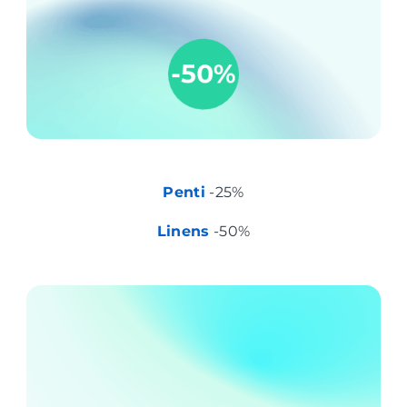
Penti
-25%
Linens
-50%