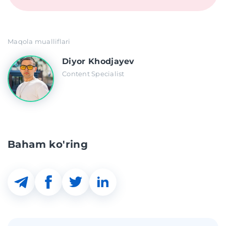
Maqola mualliflari
Diyor Khodjayev
Content Specialist
Baham ko'ring