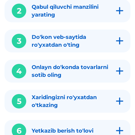
Qabul qiluvchi manzilini
2
yarating
Do'kon veb-saytida
3
ro'yxatdan o'ting
Onlayn do'konda tovarlarni
4
sotib oling
Xaridingizni ro'yxatdan
5
o'tkazing
6
Yetkazib berish to'lovi