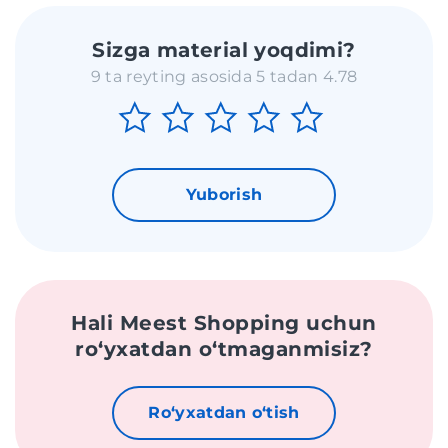
Sizga material yoqdimi?
9 ta reyting asosida 5 tadan 4.78
Yuborish
Hali Meest Shopping uchun
roʻyxatdan oʻtmaganmisiz?
Roʻyxatdan oʻtish