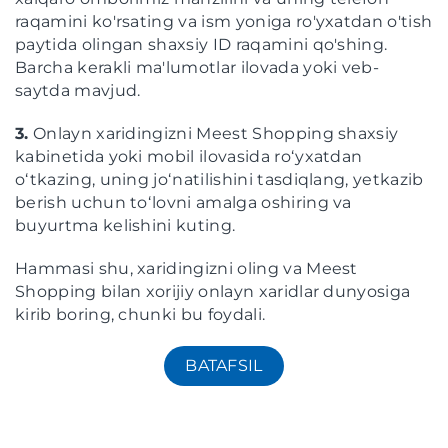
raqamini ko'rsating va ism yoniga ro'yxatdan o'tish
paytida olingan shaxsiy ID raqamini qo'shing.
Barcha kerakli ma'lumotlar ilovada yoki veb-
saytda mavjud.
3.
Onlayn xaridingizni Meest Shopping shaxsiy
kabinetida yoki mobil ilovasida roʻyxatdan
oʻtkazing, uning joʻnatilishini tasdiqlang, yetkazib
berish uchun toʻlovni amalga oshiring va
buyurtma kelishini kuting.
Hammasi shu, xaridingizni oling va Meest
Shopping bilan xorijiy onlayn xaridlar dunyosiga
kirib boring, chunki bu foydali.
BATAFSIL