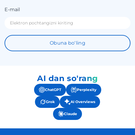
E-mail
Obuna boʻling
AI dan so'rang
ChatGPT
Perplexity
Grok
AI Overviews
Claude