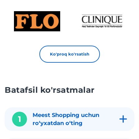
Ko'proq ko'rsatish
Batafsil ko'rsatmalar
Meest Shopping uchun
1
roʻyxatdan oʻting