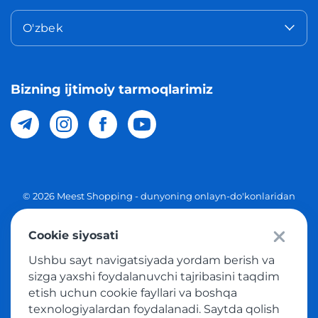
O'zbek
Bizning ijtimoiy tarmoqlarimiz
© 2026 Meest Shopping - dunyoning onlayn-do'konlaridan
O'zbekistonga xaridlarni yetkazib berish. Barcha huquqlar
Cookie siyosati
Maxfiylik siyosati
Ushbu sayt navigatsiyada yordam berish va
Ommaviy taklif
sizga yaxshi foydalanuvchi tajribasini taqdim
etish uchun cookie fayllari va boshqa
Tovar sotib olish xizmatidan foydalanish shartlari
texnologiyalardan foydalanadi. Saytda qolish