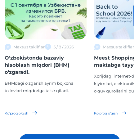
Maxsus takliflar
5 / 8 / 2026
Maxsus takliflar
O‘zbekistonda bazaviy
Meest Shopping 
hisoblash miqdori (BHM)
maktabga tayyor
o‘zgaradi.
Xorijdagi internet-d
BHMdagi o‘zgarish ayrim bojxona
kiyimlari, elektronika,
to‘lovlari miqdoriga ta’sir qiladi.
o‘quv qurollarini buyur
Ko'proq o'qish
Ko'proq o'qish