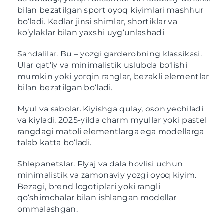
bilan bezatilgan sport oyoq kiyimlari mashhur
bo‘ladi. Kedlar jinsi shimlar, shortiklar va
ko‘ylaklar bilan yaxshi uyg‘unlashadi.
Sandalilar. Bu – yozgi garderobning klassikasi.
Ular qat'iy va minimalistik uslubda bo‘lishi
mumkin yoki yorqin ranglar, bezakli elementlar
bilan bezatilgan bo‘ladi.
Myul va sabolar. Kiyishga qulay, oson yechiladi
va kiyladi. 2025-yilda charm myullar yoki pastel
rangdagi matoli elementlarga ega modellarga
talab katta bo‘ladi.
Shlepanetslar. Plyaj va dala hovlisi uchun
minimalistik va zamonaviy yozgi oyoq kiyim.
Bezagi, brend logotiplari yoki rangli
qo‘shimchalar bilan ishlangan modellar
ommalashgan.