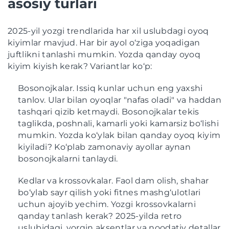
asosiy turlari
2025-yil yozgi trendlarida har xil uslubdagi oyoq
kiyimlar mavjud. Har bir ayol o‘ziga yoqadigan
juftlikni tanlashi mumkin. Yozda qanday oyoq
kiyim kiyish kerak? Variantlar ko‘p:
Bosonojkalar. Issiq kunlar uchun eng yaxshi
tanlov. Ular bilan oyoqlar "nafas oladi" va haddan
tashqari qizib ketmaydi. Bosonojkalar tekis
taglikda, poshnali, kamarli yoki kamarsiz bo‘lishi
mumkin. Yozda ko‘ylak bilan qanday oyoq kiyim
kiyiladi? Ko‘plab zamonaviy ayollar aynan
bosonojkalarni tanlaydi.
Kedlar va krossovkalar. Faol dam olish, shahar
bo‘ylab sayr qilish yoki fitnes mashg‘ulotlari
uchun ajoyib yechim. Yozgi krossovkalarni
qanday tanlash kerak? 2025-yilda retro
uslubidagi, yorqin aksentlar va noodatiy detallar