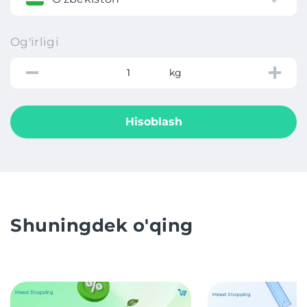
Og'irligi
kg
Hisoblash
Shuningdek o'qing