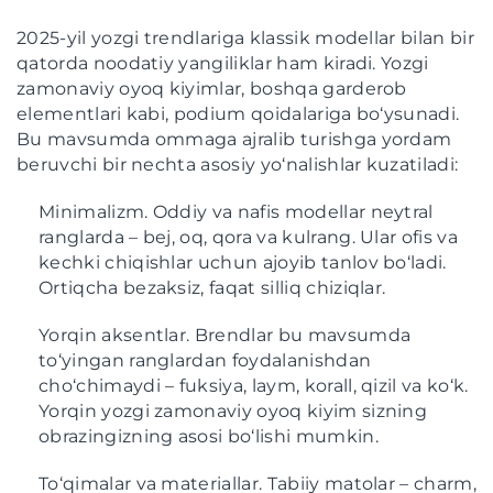
2025-yil yozgi trendlariga klassik modellar bilan bir
qatorda noodatiy yangiliklar ham kiradi. Yozgi
zamonaviy oyoq kiyimlar, boshqa garderob
elementlari kabi, podium qoidalariga bo‘ysunadi.
Bu mavsumda ommaga ajralib turishga yordam
beruvchi bir nechta asosiy yo‘nalishlar kuzatiladi:
Minimalizm. Oddiy va nafis modellar neytral
ranglarda – bej, oq, qora va kulrang. Ular ofis va
kechki chiqishlar uchun ajoyib tanlov bo‘ladi.
Ortiqcha bezaksiz, faqat silliq chiziqlar.
Yorqin aksentlar. Brendlar bu mavsumda
to‘yingan ranglardan foydalanishdan
cho‘chimaydi – fuksiya, laym, korall, qizil va ko‘k.
Yorqin yozgi zamonaviy oyoq kiyim sizning
obrazingizning asosi bo‘lishi mumkin.
To‘qimalar va materiallar. Tabiiy matolar – charm,