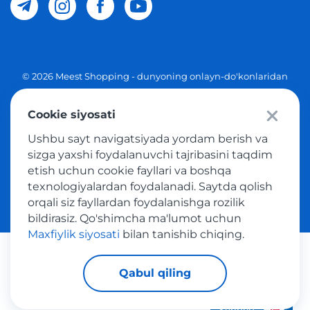
© 2026 Meest Shopping - dunyoning onlayn-do'konlaridan
O'zbekistonga xaridlarni yetkazib berish. Barcha huquqlar
Cookie siyosati
Maxfiylik siyosati
Ushbu sayt navigatsiyada yordam berish va
Ommaviy taklif
sizga yaxshi foydalanuvchi tajribasini taqdim
etish uchun cookie fayllari va boshqa
Tovar sotib olish xizmatidan foydalanish shartlari
texnologiyalardan foydalanadi. Saytda qolish
orqali siz fayllardan foydalanishga rozilik
bildirasiz. Qo'shimcha ma'lumot uchun
Maxfiylik siyosati
bilan tanishib chiqing.
Platijni tizimlar
Qabul qiling
Support