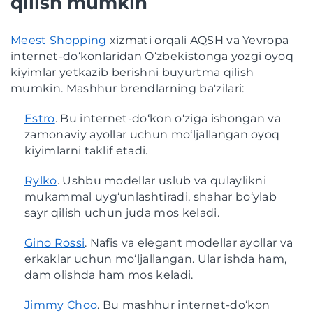
qilish mumkin
Meest Shopping
xizmati orqali AQSH va Yevropa
internet-do‘konlaridan O‘zbekistonga yozgi oyoq
kiyimlar yetkazib berishni buyurtma qilish
mumkin. Mashhur brendlarning ba'zilari:
Estro
. Bu internet-do‘kon o‘ziga ishongan va
zamonaviy ayollar uchun mo‘ljallangan oyoq
kiyimlarni taklif etadi.
Rylko
. Ushbu modellar uslub va qulaylikni
mukammal uyg‘unlashtiradi, shahar bo‘ylab
sayr qilish uchun juda mos keladi.
Gino Rossi
. Nafis va elegant modellar ayollar va
erkaklar uchun mo‘ljallangan. Ular ishda ham,
dam olishda ham mos keladi.
Jimmy Choo
. Bu mashhur internet-do‘kon