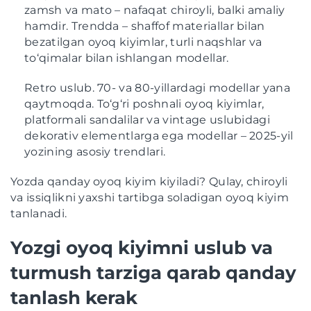
zamsh va mato – nafaqat chiroyli, balki amaliy
hamdir. Trendda – shaffof materiallar bilan
bezatilgan oyoq kiyimlar, turli naqshlar va
to‘qimalar bilan ishlangan modellar.
Retro uslub. 70- va 80-yillardagi modellar yana
qaytmoqda. To‘g‘ri poshnali oyoq kiyimlar,
platformali sandalilar va vintage uslubidagi
dekorativ elementlarga ega modellar – 2025-yil
yozining asosiy trendlari.
Yozda qanday oyoq kiyim kiyiladi? Qulay, chiroyli
va issiqlikni yaxshi tartibga soladigan oyoq kiyim
tanlanadi.
Yozgi oyoq kiyimni uslub va
turmush tarziga qarab qanday
tanlash kerak