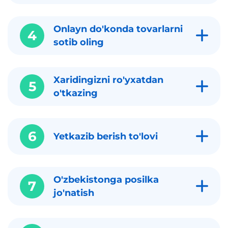
Onlayn do'konda tovarlarni
4
sotib oling
Xaridingizni ro'yxatdan
5
o'tkazing
6
Yetkazib berish to'lovi
O'zbekistonga posilka
7
jo'natish