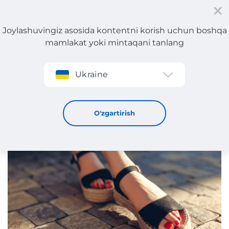
Joylashuvingiz asosida kontentni korish uchun boshqa
mamlakat yoki mintaqani tanlang
Roʻyxatdan oʻtish
Ukraine
Qanday oyoq kiyim yozda kiyiladi
13 / 6 / 2025
O'zgartirish