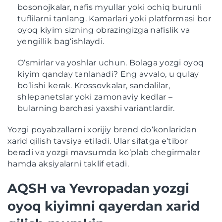
bosonojkalar, nafis myullar yoki ochiq burunli
tuflilarni tanlang. Kamarlari yoki platformasi bor
oyoq kiyim sizning obrazingizga nafislik va
yengillik bag‘ishlaydi.
O‘smirlar va yoshlar uchun. Bolaga yozgi oyoq
kiyim qanday tanlanadi? Eng avvalo, u qulay
bo‘lishi kerak. Krossovkalar, sandalilar,
shlepanetslar yoki zamonaviy kedlar –
bularning barchasi yaxshi variantlardir.
Yozgi poyabzallarni xorijiy brend do‘konlaridan
xarid qilish tavsiya etiladi. Ular sifatga e’tibor
beradi va yozgi mavsumda ko‘plab chegirmalar
hamda aksiyalarni taklif etadi.
AQSH va Yevropadan yozgi
oyoq kiyimni qayerdan xarid