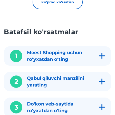
Ko'proq ko'rsatish
Batafsil ko'rsatmalar
Meest Shopping uchun
1
roʻyxatdan oʻting
Qabul qiluvchi manzilini
2
yarating
Do'kon veb-saytida
3
ro'yxatdan o'ting