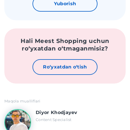
Yuborish
Hali Meest Shopping uchun
roʻyxatdan oʻtmaganmisiz?
Roʻyxatdan oʻtish
Maqola mualliflari
Diyor Khodjayev
Content Specialist