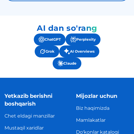
AI dan so'rang
ChatGPT
Perplexity
Grok
AI Overviews
Claude
Yetkazib berishni
Mijozlar uchun
boshqarish
Biz haqimizda
Chet eldagi manzillar
Mamlakatlar
Mustaqil xaridlar
Do'konlar katalogi