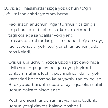
Quyidagi maslahatlar sizga yoz uchun to‘g‘ri
juftlikni tanlashda yordam beradi:
Faol insonlar uchun. Agar turmush tarzingiz
ko‘p harakatni talab qilsa, kedlar, ortopedik
taglikka ega sandalilar yoki yengil
krossovkalarni tanlang. Ular shahar bo‘ylab sayr,
faol sayohatlar yoki tog‘ yurishlari uchun juda
mos keladi.
Ofis uslubi uchun. Yozda uzoq vaqt davomida
kiyib yurishga qulay bo‘lgan oyoq kiyimni
tanlash muhim. Kichik poshnali sandalilar yoki
kamarlari bor bosonojkalar yaxshi tanlov bo‘ladi.
Biroz yopiq burunli modellar ayniqsa ofis muhiti
uchun dolzarb hisoblanadi.
Kechki chiqishlar uchun. Bayramona tadbirlar
uchun yozgi davrda baland poshnali