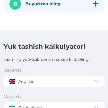
8
Buyurtma oling
Yuk tashish kalkulyatori
Taxminiy yetkazib berish narxini bilib oling.
Qayerda
Angliya
Qayerda
O'zbekiston