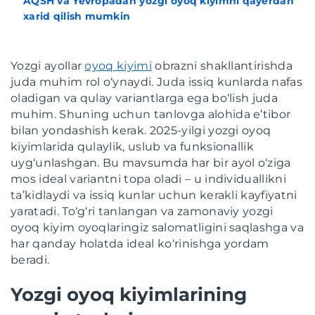
AQSH va Yevropadan yozgi oyoq kiyimni qayerdan
xarid qilish mumkin
Yozgi ayollar
oyoq kiyimi
obrazni shakllantirishda
juda muhim rol o‘ynaydi. Juda issiq kunlarda nafas
oladigan va qulay variantlarga ega bo‘lish juda
muhim. Shuning uchun tanlovga alohida e’tibor
bilan yondashish kerak. 2025-yilgi yozgi oyoq
kiyimlarida qulaylik, uslub va funksionallik
uyg‘unlashgan. Bu mavsumda har bir ayol o‘ziga
mos ideal variantni topa oladi – u individuallikni
ta’kidlaydi va issiq kunlar uchun kerakli kayfiyatni
yaratadi. To‘g‘ri tanlangan va zamonaviy yozgi
oyoq kiyim oyoqlaringiz salomatligini saqlashga va
har qanday holatda ideal ko‘rinishga yordam
beradi.
Yozgi oyoq kiyimlarining