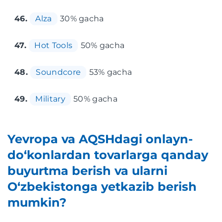
46.
Alza
30% gacha
47.
Hot Tools
50% gacha
48.
Soundcore
53% gacha
49.
Military
50% gacha
Yevropa va AQSHdagi onlayn-
do‘konlardan tovarlarga qanday
buyurtma berish va ularni
O‘zbekistonga yetkazib berish
mumkin?