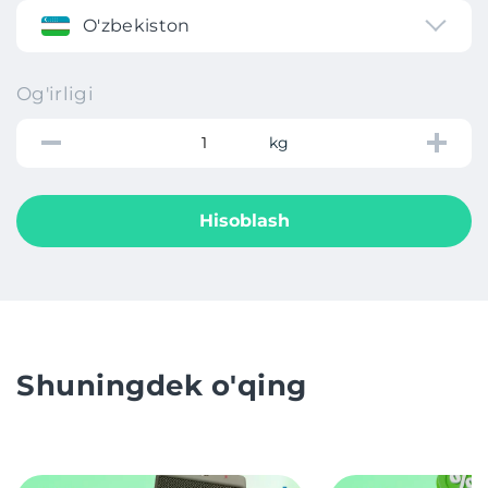
O'zbekiston
Og'irligi
kg
Hisoblash
Shuningdek o'qing