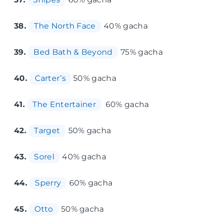
38.
The North Face
40% gacha
39.
Bed Bath & Beyond
75% gacha
40.
Carter’s
50% gacha
41.
The Entertainer
60% gacha
42.
Target
50% gacha
43.
Sorel
40% gacha
44.
Sperry
60% gacha
45.
Otto
50% gacha