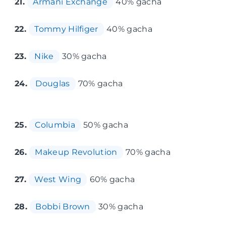
21.
Armani Exchange
40% gacha
22.
Tommy Hilfiger
40% gacha
23.
Nike
30% gacha
24.
Douglas
70% gacha
25.
Columbia
50% gacha
26.
Makeup Revolution
70% gacha
27.
West Wing
60% gacha
28.
Bobbi Brown
30% gacha