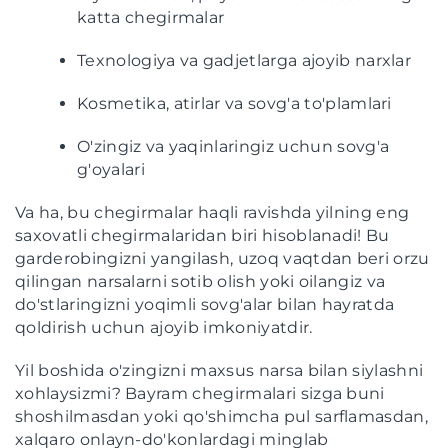
katta chegirmalar
Texnologiya va gadjetlarga ajoyib narxlar
Kosmetika, atirlar va sovg'a to'plamlari
O'zingiz va yaqinlaringiz uchun sovg'a
g'oyalari
Va ha, bu chegirmalar haqli ravishda yilning eng
saxovatli chegirmalaridan biri hisoblanadi! Bu
garderobingizni yangilash, uzoq vaqtdan beri orzu
qilingan narsalarni sotib olish yoki oilangiz va
do'stlaringizni yoqimli sovg'alar bilan hayratda
qoldirish uchun ajoyib imkoniyatdir.
Yil boshida o'zingizni maxsus narsa bilan siylashni
xohlaysizmi? Bayram chegirmalari sizga buni
shoshilmasdan yoki qo'shimcha pul sarflamasdan,
xalqaro onlayn-do'konlardagi minglab