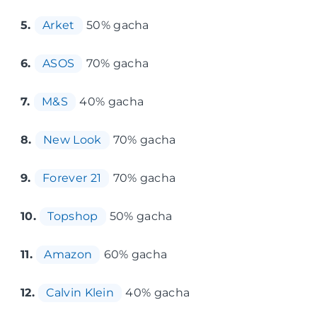
5.
Arket
50% gacha
6.
ASOS
70% gacha
7.
M&S
40% gacha
8.
New Look
70% gacha
9.
Forever 21
70% gacha
10.
Topshop
50% gacha
11.
Amazon
60% gacha
12.
Calvin Klein
40% gacha