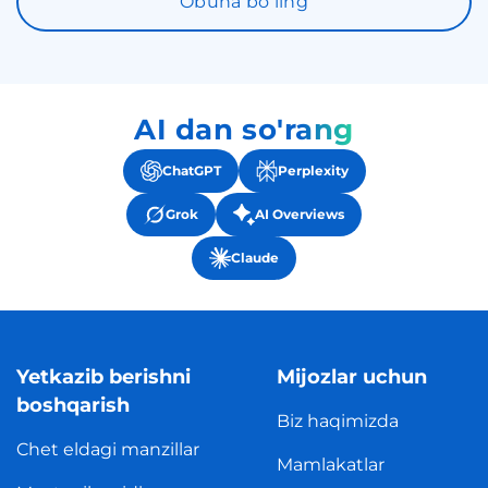
Obuna boʻling
AI dan so'rang
ChatGPT
Perplexity
Grok
AI Overviews
Claude
Yetkazib berishni
Mijozlar uchun
boshqarish
Biz haqimizda
Chet eldagi manzillar
Mamlakatlar