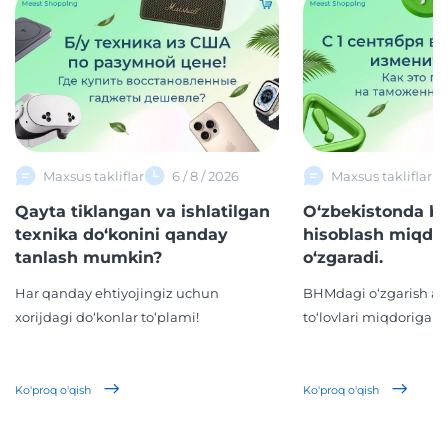
Maxsus takliflar
6 / 8 / 2026
Maxsus takliflar
Qayta tiklangan va ishlatilgan
O‘zbekistonda b
texnika do‘konini qanday
hisoblash miqdo
tanlash mumkin?
o‘zgaradi.
Har qanday ehtiyojingiz uchun
BHMdagi o‘zgarish ay
xorijdagi do‘konlar to‘plami!
to‘lovlari miqdoriga ta’
Ko'proq o'qish
Ko'proq o'qish