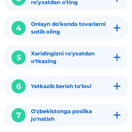
ro'yxatdan o'ting
Onlayn do'konda tovarlarni
4
sotib oling
Xaridingizni ro'yxatdan
5
o'tkazing
6
Yetkazib berish to'lovi
O'zbekistonga posilka
7
jo'natish