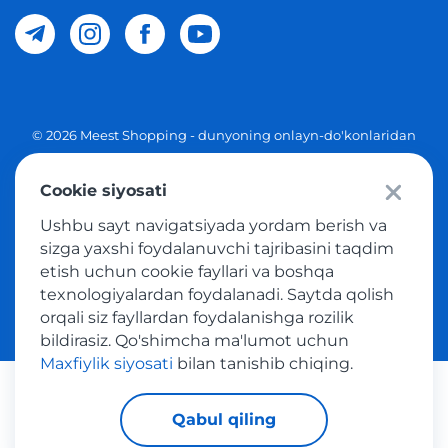
© 2026 Meest Shopping - dunyoning onlayn-do'konlaridan
O'zbekistonga xaridlarni yetkazib berish. Barcha huquqlar
Cookie siyosati
Maxfiylik siyosati
Ushbu sayt navigatsiyada yordam berish va
Ommaviy taklif
sizga yaxshi foydalanuvchi tajribasini taqdim
etish uchun cookie fayllari va boshqa
Tovar sotib olish xizmatidan foydalanish shartlari
texnologiyalardan foydalanadi. Saytda qolish
orqali siz fayllardan foydalanishga rozilik
bildirasiz. Qo'shimcha ma'lumot uchun
Maxfiylik siyosati
bilan tanishib chiqing.
Platijni tizimlar
Qabul qiling