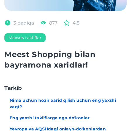
3 daqiqa
877
4.8
Maxsus takliflar
Meest Shopping bilan
bayramona xaridlar!
Tarkib
Nima uchun hozir xarid qilish uchun eng yaxshi
vaqt?
Eng yaxshi takliflarga ega do'konlar
Yevropa va AQSHdagi onlayn-do‘konlardan