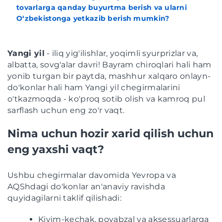
tovarlarga qanday buyurtma berish va ularni
O‘zbekistonga yetkazib berish mumkin?
Yangi yil
- iliq yig'ilishlar, yoqimli syurprizlar va,
albatta, sovg'alar davri! Bayram chiroqlari hali ham
yonib turgan bir paytda, mashhur xalqaro onlayn-
do'konlar hali ham Yangi yil chegirmalarini
o'tkazmoqda - ko'proq sotib olish va kamroq pul
sarflash uchun eng zo'r vaqt.
Nima uchun hozir xarid qilish uchun
eng yaxshi vaqt?
Ushbu chegirmalar davomida Yevropa va
AQShdagi do'konlar an'anaviy ravishda
quyidagilarni taklif qilishadi:
Kiyim-kechak, poyabzal va aksessuarlarga