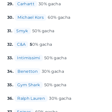
29.
Carhartt
30% gacha
30.
Michael Kors
60% gacha
31.
Smyk
50% gacha
32.
C&A
5
0% gacha
33.
Intimissimi
50% gacha
34.
Benetton
30% gacha
35.
Gym Shark
50% gacha
36.
Ralph Lauren
30% gacha
37.
Snipes
60% gacha