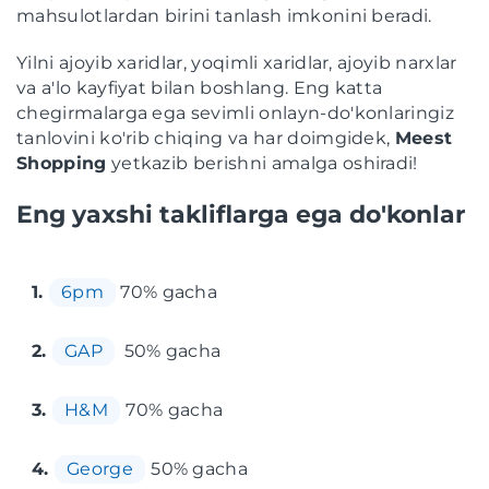
mahsulotlardan birini tanlash imkonini beradi.
Yilni ajoyib xaridlar, yoqimli xaridlar, ajoyib narxlar
va a'lo kayfiyat bilan boshlang. Eng katta
chegirmalarga ega sevimli onlayn-do'konlaringiz
tanlovini ko'rib chiqing va har doimgidek,
Meest
Shopping
yetkazib berishni amalga oshiradi!
Eng yaxshi takliflarga ega do'konlar
1.
6pm
70% gacha
2.
GAP
50% gacha
3.
H&M
70% gacha
4.
George
50% gacha