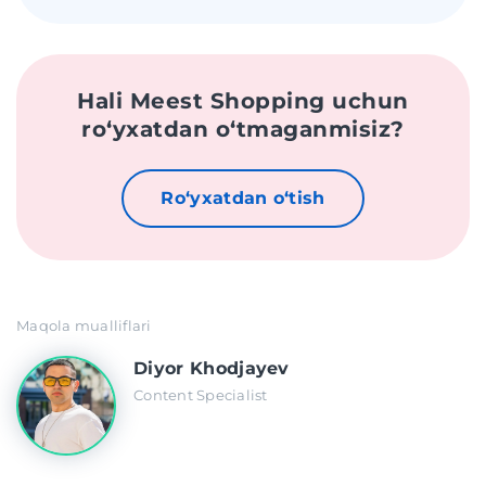
Hali Meest Shopping uchun
roʻyxatdan oʻtmaganmisiz?
Roʻyxatdan oʻtish
Maqola mualliflari
Diyor Khodjayev
Content Specialist