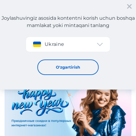
Joylashuvingiz asosida kontentni korish uchun boshqa
mamlakat yoki mintaqani tanlang
Roʻyxatdan oʻtish
Ukraine
Meest Shopping bilan bayramona xaridlar!
31 / 12 / 2025
O'zgartirish