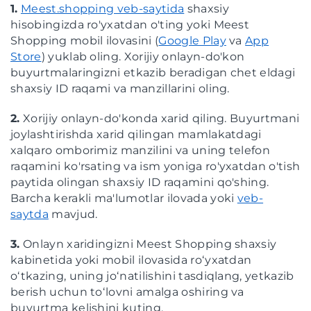
1.
Meest.shopping veb-saytida
shaxsiy
hisobingizda ro'yxatdan o'ting yoki Meest
Shopping mobil ilovasini (
Google Play
va
App
Store
) yuklab oling. Xorijiy onlayn-do'kon
buyurtmalaringizni etkazib beradigan chet eldagi
shaxsiy ID raqami va manzillarini oling.
2.
Xorijiy onlayn-do'konda xarid qiling. Buyurtmani
joylashtirishda xarid qilingan mamlakatdagi
xalqaro omborimiz manzilini va uning telefon
raqamini ko'rsating va ism yoniga ro'yxatdan o'tish
paytida olingan shaxsiy ID raqamini qo'shing.
Barcha kerakli ma'lumotlar ilovada yoki
veb-
saytda
mavjud.
3.
Onlayn xaridingizni Meest Shopping shaxsiy
kabinetida yoki mobil ilovasida roʻyxatdan
oʻtkazing, uning joʻnatilishini tasdiqlang, yetkazib
berish uchun toʻlovni amalga oshiring va
buyurtma kelishini kuting.