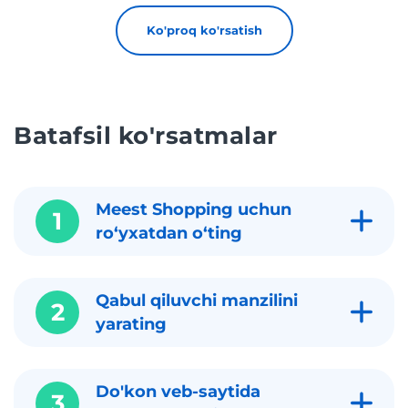
Ko'proq ko'rsatish
Batafsil ko'rsatmalar
Meest Shopping uchun
1
roʻyxatdan oʻting
Qabul qiluvchi manzilini
2
yarating
Do'kon veb-saytida
3