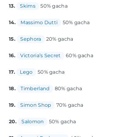
13.
Skims
50% gacha
14.
Massimo Dutti
50% gacha
15.
Sephora
20% gacha
16.
Victoria’s Secret
60% gacha
17.
Lego
50% gacha
18.
Timberland
80% gacha
19.
Simon Shop
70% gacha
20.
Salomon
50% gacha