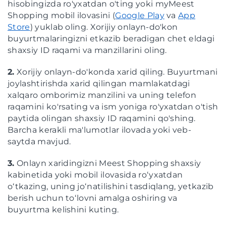
hisobingizda ro'yxatdan o'ting yoki myMeest
Shopping mobil ilovasini (
Google Play
va
App
Store
) yuklab oling. Xorijiy onlayn-do'kon
buyurtmalaringizni etkazib beradigan chet eldagi
shaxsiy ID raqami va manzillarini oling.
2.
Xorijiy onlayn-do'konda xarid qiling. Buyurtmani
joylashtirishda xarid qilingan mamlakatdagi
xalqaro omborimiz manzilini va uning telefon
raqamini ko'rsating va ism yoniga ro'yxatdan o'tish
paytida olingan shaxsiy ID raqamini qo'shing.
Barcha kerakli ma'lumotlar ilovada yoki veb-
saytda mavjud.
3.
Onlayn xaridingizni Meest Shopping shaxsiy
kabinetida yoki mobil ilovasida roʻyxatdan
oʻtkazing, uning joʻnatilishini tasdiqlang, yetkazib
berish uchun toʻlovni amalga oshiring va
buyurtma kelishini kuting.