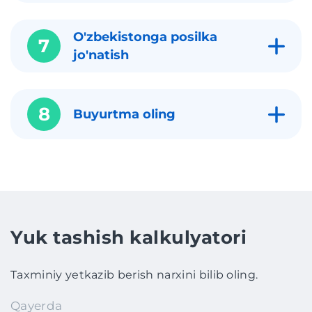
O'zbekistonga posilka
7
jo'natish
8
Buyurtma oling
Yuk tashish kalkulyatori
Taxminiy yetkazib berish narxini bilib oling.
Qayerda