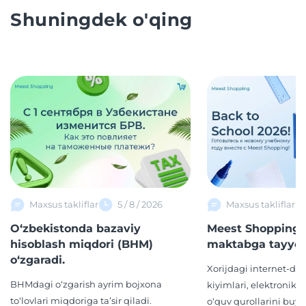
Shuningdek o'qing
Maxsus takliflar
5 / 8 / 2026
Maxsus takliflar
O‘zbekistonda bazaviy
Meest Shopping 
hisoblash miqdori (BHM)
maktabga tayyor
o‘zgaradi.
Xorijdagi internet-d
BHMdagi o‘zgarish ayrim bojxona
kiyimlari, elektronika,
to‘lovlari miqdoriga ta’sir qiladi.
o‘quv qurollarini buyur