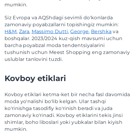
mumkin.
Siz Evropa va AQShdagi sevimli do'konlarda
zamonaviy poyabzallarni topishingiz mumkin:
H&M
,
Zara
,
Massimo Dutti
,
George
,
Bershka
va
boshqalar. 2023/2024 kuz-qish mavsumi uchun
barcha poyabzal moda tendentsiyalarini
tushunish uchun Meest Shopping eng zamonaviy
uslublar tanlovini tuzdi.
Kovboy etiklari
Kovboy etiklari ketma-ket bir necha fasl davomida
moda yo'nalishi bo'lib kelgan. Ular tashqi
ko'rinishga tasodifiy ko'rinish beradi va juda
zamonaviy ko'rinadi. Kovboy etiklarini tekis jinsi
shimlar, boho liboslari yoki yubkalar bilan kiyish
mumkin.