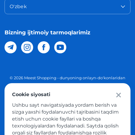
O'zbek
Bizning ijtimoiy tarmoqlarimiz
© 2026 Meest Shopping - dunyoning onlayn-do'konlaridan
O'zbekistonga xaridlarni yetkazib berish. Barcha huquqlar
Cookie siyosati
Maxfiylik siyosati
Ushbu sayt navigatsiyada yordam berish va
Ommaviy taklif
sizga yaxshi foydalanuvchi tajribasini taqdim
etish uchun cookie fayllari va boshqa
Tovar sotib olish xizmatidan foydalanish shartlari
texnologiyalardan foydalanadi. Saytda qolish
orqali siz fayllardan foydalanishga rozilik