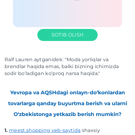
SOTIB OLISH
Ralf Lauren aytganidek: "Moda yorliqlar va
brendlar haqida emas, balki bizning ichimizda
sodir bo'ladigan ko'proq narsa haqida."
Yevropa va AQSHdagi onlayn-do‘konlardan
tovarlarga qanday buyurtma berish va ularni
O‘zbekistonga yetkazib berish mumkin?
1.
meest.shopping veb-saytida
shaxsiy