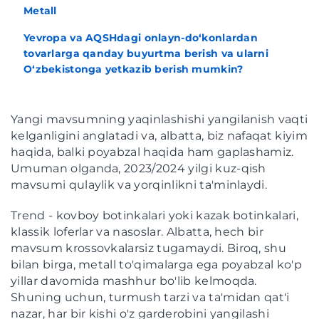
Metall
Yevropa va AQSHdagi onlayn-do‘konlardan
tovarlarga qanday buyurtma berish va ularni
O‘zbekistonga yetkazib berish mumkin?
Yangi mavsumning yaqinlashishi yangilanish vaqti
kelganligini anglatadi va, albatta, biz nafaqat kiyim
haqida, balki poyabzal haqida ham gaplashamiz.
Umuman olganda, 2023/2024 yilgi kuz-qish
mavsumi qulaylik va yorqinlikni ta'minlaydi.
Trend - kovboy botinkalari yoki kazak botinkalari,
klassik loferlar va nasoslar. Albatta, hech bir
mavsum krossovkalarsiz tugamaydi. Biroq, shu
bilan birga, metall to'qimalarga ega poyabzal ko'p
yillar davomida mashhur bo'lib kelmoqda.
Shuning uchun, turmush tarzi va ta'midan qat'i
nazar, har bir kishi o'z garderobini yangilashi