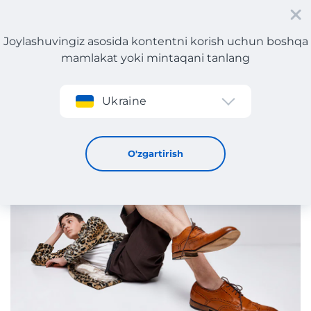
Joylashuvingiz asosida kontentni korish uchun boshqa
mamlakat yoki mintaqani tanlang
Roʻyxatdan oʻtish
Ukraine
Kuzning eng zamonaviy poyafzallari: mavsumning asosiy
tendentsiyalari.
6 / 9 / 2024
O'zgartirish