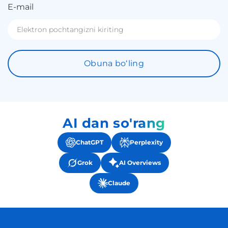
E-mail
Obuna boʻling
AI dan so'rang
ChatGPT
Perplexity
Grok
AI Overviews
Claude