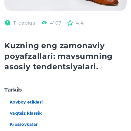
11 daqiqa
4107
4.4
Kuzning eng zamonaviy
poyafzallari: mavsumning
asosiy tendentsiyalari.
Tarkib
Kovboy etiklari
Vaqtsiz klassik
Krossovkalar