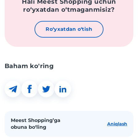
Hali Meest Shopping uchun
roʻyxatdan oʻtmaganmisiz?
Roʻyxatdan oʻtish
Baham ko'ring
Meest Shopping’ga
Aniqlash
obuna bo‘ling