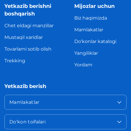
Yetkazib berishni
Mijozlar uchun
boshqarish
Biz haqimizda
Chet eldagi manzillar
Mamlakatlar
Mustaqil xaridlar
Do'konlar katalogi
Tovarlarni sotib olish
Yangiliklar
Trekking
Yordam
Yetkazib berish
Mamlakatlar
Do'kon toifalari