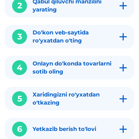
Qabul qiluvchi manzilini
2
yarating
Do'kon veb-saytida
3
ro'yxatdan o'ting
Onlayn do'konda tovarlarni
4
sotib oling
Xaridingizni ro'yxatdan
5
o'tkazing
6
Yetkazib berish to'lovi