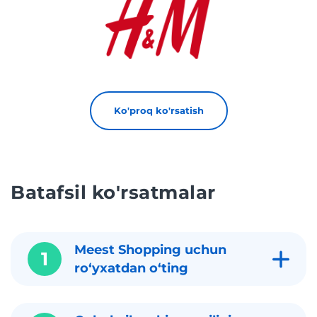
Ko'proq ko'rsatish
Batafsil ko'rsatmalar
Meest Shopping uchun
1
roʻyxatdan oʻting