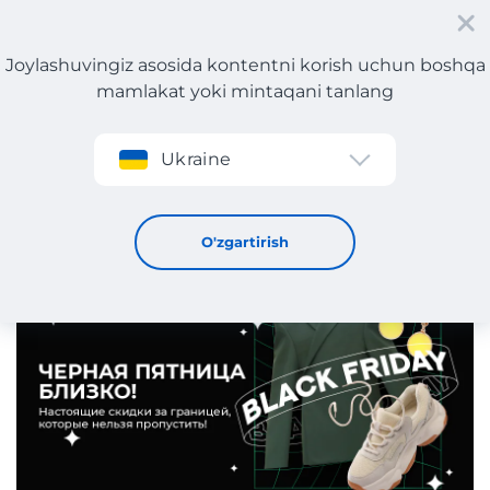
Joylashuvingiz asosida kontentni korish uchun boshqa
mamlakat yoki mintaqani tanlang
Roʻyxatdan oʻtish
Ukraine
Barakali juma chegirmalari endi boshlanadi
22 / 11 / 2024
O'zgartirish