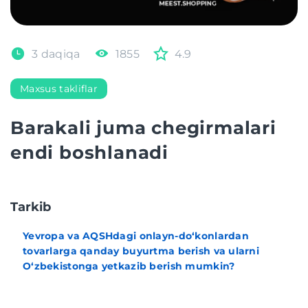
3 daqiqa
1855
4.9
Maxsus takliflar
Barakali juma chegirmalari
endi boshlanadi
Tarkib
Yevropa va AQSHdagi onlayn-do‘konlardan
tovarlarga qanday buyurtma berish va ularni
O‘zbekistonga yetkazib berish mumkin?