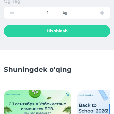
Og'irligi
kg
Hisoblash
Shuningdek o'qing