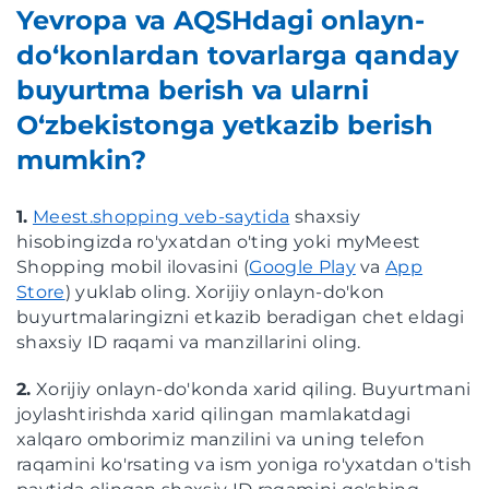
Yevropa va AQSHdagi onlayn-
do‘konlardan tovarlarga qanday
buyurtma berish va ularni
O‘zbekistonga yetkazib berish
mumkin?
1.
Meest.shopping veb-saytida
shaxsiy
hisobingizda ro'yxatdan o'ting yoki myMeest
Shopping mobil ilovasini (
Google Play
va
App
Store
) yuklab oling. Xorijiy onlayn-do'kon
buyurtmalaringizni etkazib beradigan chet eldagi
shaxsiy ID raqami va manzillarini oling.
2.
Xorijiy onlayn-do'konda xarid qiling. Buyurtmani
joylashtirishda xarid qilingan mamlakatdagi
xalqaro omborimiz manzilini va uning telefon
raqamini ko'rsating va ism yoniga ro'yxatdan o'tish