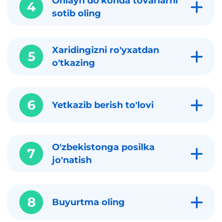
Onlayn do'konda tovarlarni
4
sotib oling
Xaridingizni ro'yxatdan
5
o'tkazing
6
Yetkazib berish to'lovi
O'zbekistonga posilka
7
jo'natish
8
Buyurtma oling