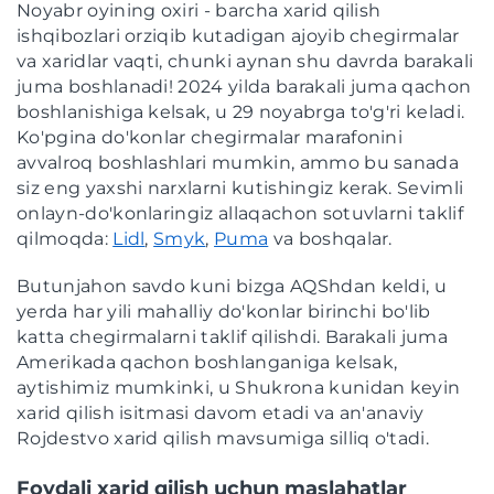
Noyabr oyining oxiri - barcha xarid qilish
ishqibozlari orziqib kutadigan ajoyib chegirmalar
va xaridlar vaqti, chunki aynan shu davrda barakali
juma boshlanadi! 2024 yilda barakali juma qachon
boshlanishiga kelsak, u 29 noyabrga to'g'ri keladi.
Ko'pgina do'konlar chegirmalar marafonini
avvalroq boshlashlari mumkin, ammo bu sanada
siz eng yaxshi narxlarni kutishingiz kerak. Sevimli
onlayn-do'konlaringiz allaqachon sotuvlarni taklif
qilmoqda:
Lidl
,
Smyk
,
Puma
va boshqalar.
Butunjahon savdo kuni bizga AQShdan keldi, u
yerda har yili mahalliy do'konlar birinchi bo'lib
katta chegirmalarni taklif qilishdi. Barakali juma
Amerikada qachon boshlanganiga kelsak,
aytishimiz mumkinki, u Shukrona kunidan keyin
xarid qilish isitmasi davom etadi va an'anaviy
Rojdestvo xarid qilish mavsumiga silliq o'tadi.
Foydali xarid qilish uchun maslahatlar