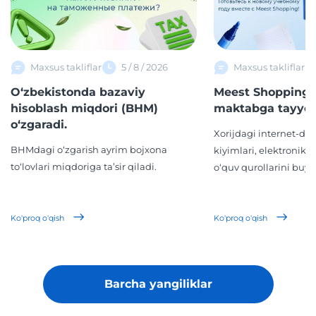
Maxsus takliflar
5 / 8 / 2026
Maxsus takliflar
O‘zbekistonda bazaviy
Meest Shopping 
hisoblash miqdori (BHM)
maktabga tayyor
o‘zgaradi.
Xorijdagi internet-d
BHMdagi o‘zgarish ayrim bojxona
kiyimlari, elektronika,
to‘lovlari miqdoriga ta’sir qiladi.
o‘quv qurollarini buyur
Ko'proq o'qish
Ko'proq o'qish
Barcha yangiliklar