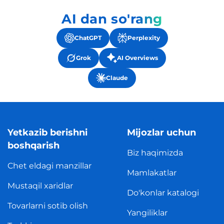
AI dan so'rang
ChatGPT
Perplexity
Grok
AI Overviews
Claude
Yetkazib berishni
Mijozlar uchun
boshqarish
Biz haqimizda
Chet eldagi manzillar
Mamlakatlar
Mustaqil xaridlar
Do'konlar katalogi
Tovarlarni sotib olish
Yangiliklar