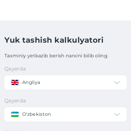
Yuk tashish kalkulyatori
Taxminiy yetkazib berish narxini bilib oling.
Qayerda
Angliya
Qayerda
O'zbekiston