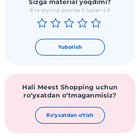
Sizga material yoqdimi?
8 ta reyting asosida 5 tadan 4.9
Yuborish
Hali Meest Shopping uchun
roʻyxatdan oʻtmaganmisiz?
Roʻyxatdan oʻtish