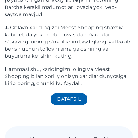
paytida olingan shaxsiy ID raqamini qo'shing.
Barcha kerakli ma'lumotlar ilovada yoki veb-
saytda mavjud.
3.
Onlayn xaridingizni Meest Shopping shaxsiy
kabinetida yoki mobil ilovasida roʻyxatdan
oʻtkazing, uning joʻnatilishini tasdiqlang, yetkazib
berish uchun toʻlovni amalga oshiring va
buyurtma kelishini kuting.
Hammasi shu, xaridingizni oling va Meest
Shopping bilan xorijiy onlayn xaridlar dunyosiga
kirib boring, chunki bu foydali.
BATAFSIL