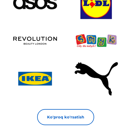
Ko'proq ko'rsatish