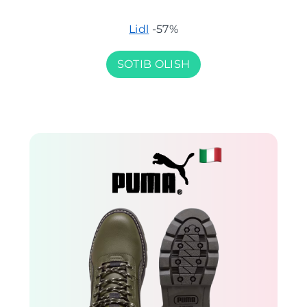
Lidl
-57%
SOTIB OLISH