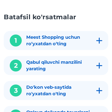
Batafsil ko'rsatmalar
Meest Shopping uchun
1
roʻyxatdan oʻting
Qabul qiluvchi manzilini
2
yarating
Do'kon veb-saytida
3
ro'yxatdan o'ting