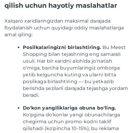
qilish uchun hayotiy maslahatlar
Xalqaro xaridlaringizdan maksimal darajada
foydalanish uchun quyidagi oddiy maslahatlarga
amal qiling:
Posilkalaringizni birlashtiring.
Bu Meest
Shopping bilan tejashning eng samarali
usuli. Har bir xaridni alohida jo'natish
o'rniga, barcha buyumlaringiz omborga
yetib kelguncha kuting va ularni bitta
posilkaga birlashtiring — bu yetkazib
berishda sezilarli darajada tejashga yordam
beradi.
Do'kon yangiliklariga obuna bo'ling.
Ko'pgina do'konlar yangi obunachilarga
chegirma uchun promo-kodni taklif
qilishadi (ko'pincha 10-15%), bu reklama