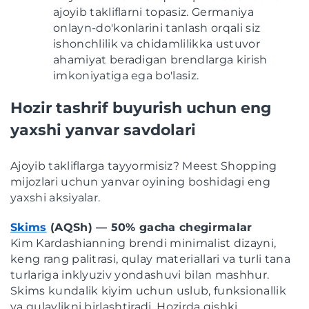
ajoyib takliflarni topasiz. Germaniya
onlayn-do'konlarini tanlash orqali siz
ishonchlilik va chidamlilikka ustuvor
ahamiyat beradigan brendlarga kirish
imkoniyatiga ega bo'lasiz.
Hozir tashrif buyurish uchun eng
yaxshi yanvar savdolari
Ajoyib takliflarga tayyormisiz? Meest Shopping
mijozlari uchun yanvar oyining boshidagi eng
yaxshi aksiyalar.
Skims
(AQSh) — 50% gacha chegirmalar
Kim Kardashianning brendi minimalist dizayni,
keng rang palitrasi, qulay materiallari va turli tana
turlariga inklyuziv yondashuvi bilan mashhur.
Skims kundalik kiyim uchun uslub, funksionallik
va qulaylikni birlashtiradi. Hozirda qishki