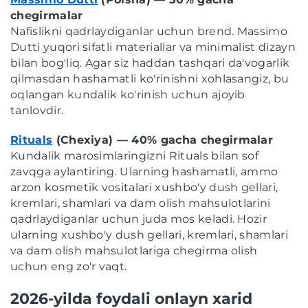
chegirmalar
Nafislikni qadrlaydiganlar uchun brend. Massimo
Dutti yuqori sifatli materiallar va minimalist dizayn
bilan bog'liq. Agar siz haddan tashqari da'vogarlik
qilmasdan hashamatli ko'rinishni xohlasangiz, bu
oqlangan kundalik ko'rinish uchun ajoyib
tanlovdir.
Rituals
(Chexiya) — 40% gacha chegirmalar
Kundalik marosimlaringizni Rituals bilan sof
zavqga aylantiring. Ularning hashamatli, ammo
arzon kosmetik vositalari xushbo'y dush gellari,
kremlari, shamlari va dam olish mahsulotlarini
qadrlaydiganlar uchun juda mos keladi. Hozir
ularning xushbo'y dush gellari, kremlari, shamlari
va dam olish mahsulotlariga chegirma olish
uchun eng zo'r vaqt.
2026-yilda foydali onlayn xarid