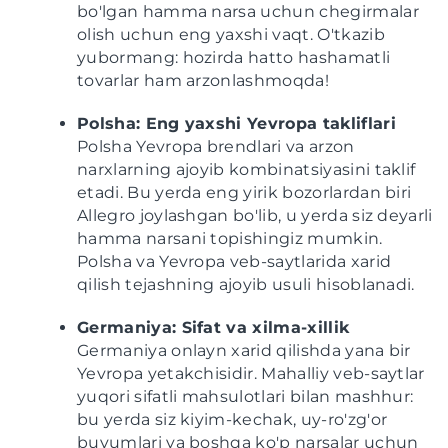
bo'lgan hamma narsa uchun chegirmalar
olish uchun eng yaxshi vaqt. O'tkazib
yubormang: hozirda hatto hashamatli
tovarlar ham arzonlashmoqda!
Polsha: Eng yaxshi Yevropa takliflari
Polsha Yevropa brendlari va arzon
narxlarning ajoyib kombinatsiyasini taklif
etadi. Bu yerda eng yirik bozorlardan biri
Allegro joylashgan bo'lib, u yerda siz deyarli
hamma narsani topishingiz mumkin.
Polsha va Yevropa veb-saytlarida xarid
qilish tejashning ajoyib usuli hisoblanadi.
Germaniya: Sifat va xilma-xillik
Germaniya onlayn xarid qilishda yana bir
Yevropa yetakchisidir. Mahalliy veb-saytlar
yuqori sifatli mahsulotlari bilan mashhur:
bu yerda siz kiyim-kechak, uy-ro'zg'or
buyumlari va boshqa ko'p narsalar uchun