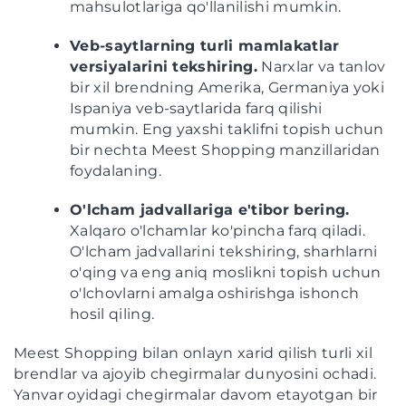
mahsulotlariga qo'llanilishi mumkin.
Veb-saytlarning turli mamlakatlar
versiyalarini tekshiring.
Narxlar va tanlov
bir xil brendning Amerika, Germaniya yoki
Ispaniya veb-saytlarida farq qilishi
mumkin. Eng yaxshi taklifni topish uchun
bir nechta Meest Shopping manzillaridan
foydalaning.
O'lcham jadvallariga e'tibor bering.
Xalqaro o'lchamlar ko'pincha farq qiladi.
O'lcham jadvallarini tekshiring, sharhlarni
o'qing va eng aniq moslikni topish uchun
o'lchovlarni amalga oshirishga ishonch
hosil qiling.
Meest Shopping bilan onlayn xarid qilish turli xil
brendlar va ajoyib chegirmalar dunyosini ochadi.
Yanvar oyidagi chegirmalar davom etayotgan bir