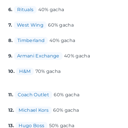
6.
Rituals
40% gacha
7.
West Wing
60% gacha
8.
Timberland
40% gacha
9.
Armani Exchange
40% gacha
10.
H&M
70% gacha
11.
Coach Outlet
60% gacha
12.
Michael Kors
60% gacha
13.
Hugo Boss
50% gacha