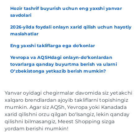
Hozir tashrif buyurish uchun eng yaxshi yanvar
savdolari
2026-yilda foydali onlayn xarid qilish uchun hayotiy
maslahatlar
Eng yaxshi takliflarga ega do'konlar
Yevropa va AQSHdagi onlayn-do‘konlardan
tovarlarga qanday buyurtma berish va ularni
O‘zbekistonga yetkazib berish mumkin?
Yanvar oyidagi chegirmalar davomida siz yetakchi
xalqaro brendlardan ajoyib takliflarni topishingiz
mumkin. Agar siz AQSh, Yevropa yoki Kanadada
xarid qilishni orzu qilgan bo'lsangiz, lekin qanday
qilishni bilmasangiz, Meest Shopping sizga
yordam berishi mumkin!