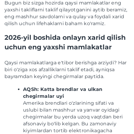
Bugun biz sizga hozirda qaysi mamlakatlar eng
yaxshi takliflarni taklif qilayotganini aytib beramiz,
eng mashhur savdolarni va qulay va foydali xarid
qilish uchun lifehaklarni baham ko'ramiz.
2026-yil boshida onlayn xarid qilish
uchun eng yaxshi mamlakatlar
Qaysi mamlakatlarga e'tibor berishga arziydi? Har
biri o'ziga xos afzalliklarni taklif etadi, ayniqsa
bayramdan keyingi chegirmalar paytida.
AQSh: Katta brendlar va ulkan
chegirmalar uyi
Amerika brendlari o'zlarining sifati va
uslubi bilan mashhur va yanvar oyidagi
chegirmalar bu yerda uzoq vaqtdan beri
afsonaviy bo'lib kelgan. Bu zamonaviy
kiyimlardan tortib elektronikagacha