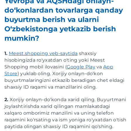
Yevropa va AQSHdagi onlayn-
do‘konlardan tovarlarga qanday
buyurtma berish va ularni
O‘zbekistonga yetkazib berish
mumkin?
1.
Meest.shopping veb-saytida
shaxsiy
hisobingizda ro'yxatdan o'ting yoki Meest
Shopping mobil ilovasini (
Google Play
va
App
Store
) yuklab oling. Xorijiy onlayn-do'kon
buyurtmalaringizni etkazib beradigan chet eldagi
shaxsiy ID raqami va manzillarini oling.
2.
Xorijiy onlayn-do'konda xarid qiling. Buyurtmani
joylashtirishda xarid qilingan mamlakatdagi
xalqaro omborimiz manzilini va uning telefon
raqamini ko'rsating va ism yoniga ro'yxatdan o'tish
paytida olingan shaxsiy ID raqamini qo'shing.