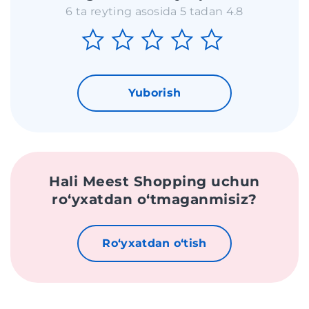
6 ta reyting asosida 5 tadan 4.8
Yuborish
Hali Meest Shopping uchun
roʻyxatdan oʻtmaganmisiz?
Roʻyxatdan oʻtish