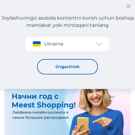
Joylashuvingiz asosida kontentni korish uchun boshqa
mamlakat yoki mintaqani tanlang
Roʻyxatdan oʻtish
Ukraine
AQSh va Yevropada chegirmalar: 2026-yilgi xaridlaringizni
ajoyib tarzda boshlang!
6 / 1 / 2026
O'zgartirish