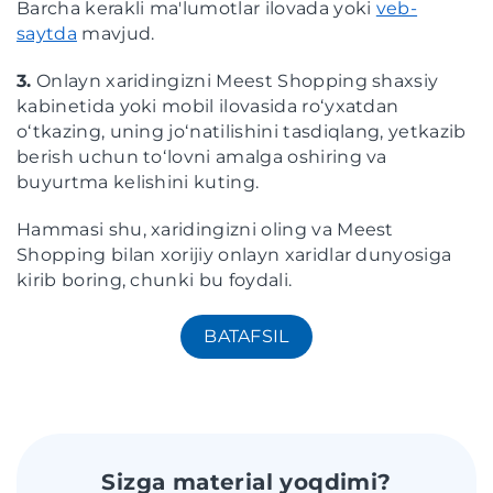
Barcha kerakli ma'lumotlar ilovada yoki
veb-
saytda
mavjud.
3.
Onlayn xaridingizni Meest Shopping shaxsiy
kabinetida yoki mobil ilovasida roʻyxatdan
oʻtkazing, uning joʻnatilishini tasdiqlang, yetkazib
berish uchun toʻlovni amalga oshiring va
buyurtma kelishini kuting.
Hammasi shu, xaridingizni oling va Meest
Shopping bilan xorijiy onlayn xaridlar dunyosiga
kirib boring, chunki bu foydali.
BATAFSIL
Sizga material yoqdimi?