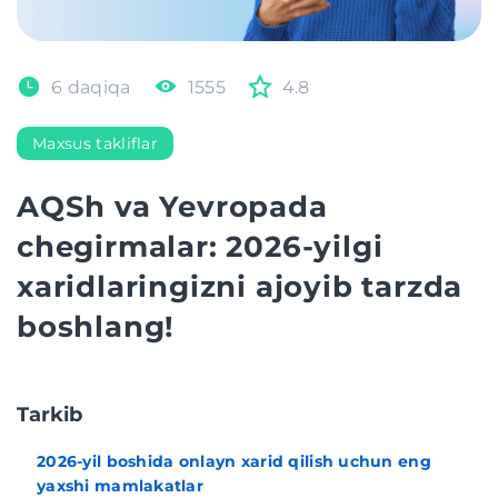
6 daqiqa
1555
4.8
Maxsus takliflar
AQSh va Yevropada
chegirmalar: 2026-yilgi
xaridlaringizni ajoyib tarzda
boshlang!
Tarkib
2026-yil boshida onlayn xarid qilish uchun eng
yaxshi mamlakatlar