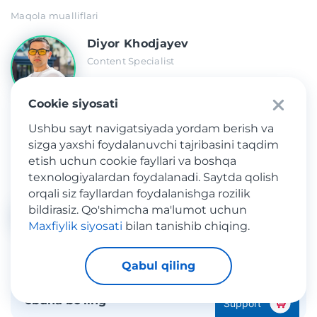
Maqola mualliflari
Diyor Khodjayev
Content Specialist
Cookie siyosati
Ushbu sayt navigatsiyada yordam berish va
sizga yaxshi foydalanuvchi tajribasini taqdim
Baham ko'ring
etish uchun cookie fayllari va boshqa
texnologiyalardan foydalanadi. Saytda qolish
orqali siz fayllardan foydalanishga rozilik
bildirasiz. Qo'shimcha ma'lumot uchun
Maxfiylik siyosati
bilan tanishib chiqing.
Qabul qiling
Meest Shopping’ga
Aniqlash
obuna bo‘ling
Support