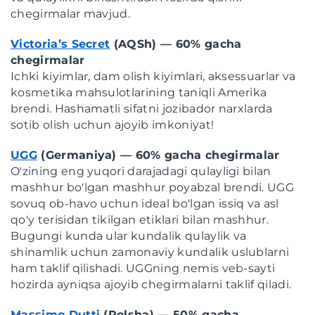
chegirmalar mavjud.
Victoria’s Secret
(AQSh) — 60% gacha
chegirmalar
Ichki kiyimlar, dam olish kiyimlari, aksessuarlar va
kosmetika mahsulotlarining taniqli Amerika
brendi. Hashamatli sifatni jozibador narxlarda
sotib olish uchun ajoyib imkoniyat!
UGG
(Germaniya) — 60% gacha chegirmalar
O'zining eng yuqori darajadagi qulayligi bilan
mashhur bo'lgan mashhur poyabzal brendi. UGG
sovuq ob-havo uchun ideal bo'lgan issiq va asl
qo'y terisidan tikilgan etiklari bilan mashhur.
Bugungi kunda ular kundalik qulaylik va
shinamlik uchun zamonaviy kundalik uslublarni
ham taklif qilishadi. UGGning nemis veb-sayti
hozirda ayniqsa ajoyib chegirmalarni taklif qiladi.
Massimo Dutti
(Polsha) — 50% gacha