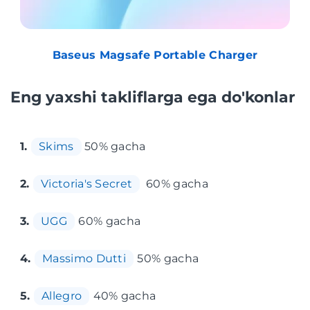
Baseus Magsafe Portable Charger
Eng yaxshi takliflarga ega do'konlar
1.
Skims
50% gacha
2.
Victoria's Secret
60% gacha
3.
UGG
60% gacha
4.
Massimo Dutti
50% gacha
5.
Allegro
40% gacha