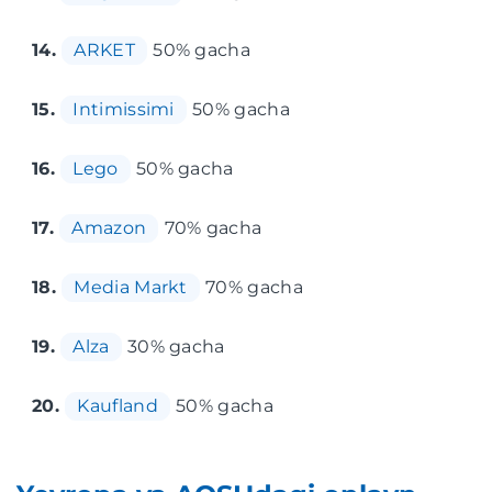
14.
ARKET
50% gacha
15.
Intimissimi
50% gacha
16.
Lego
50% gacha
17.
Amazon
70% gacha
18.
Media Markt
70% gacha
19.
Alza
30% gacha
20.
Kaufland
50% gacha