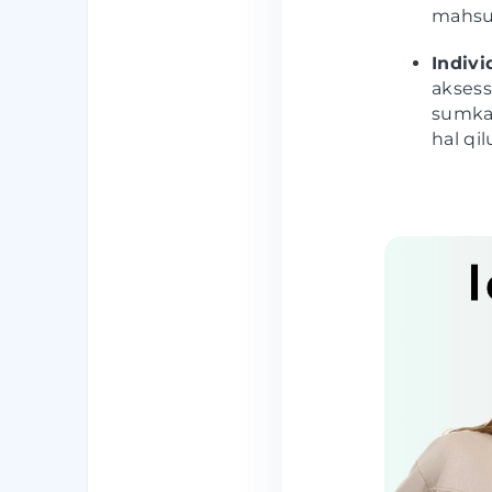
mahsul
Indivi
aksess
sumkal
hal qi