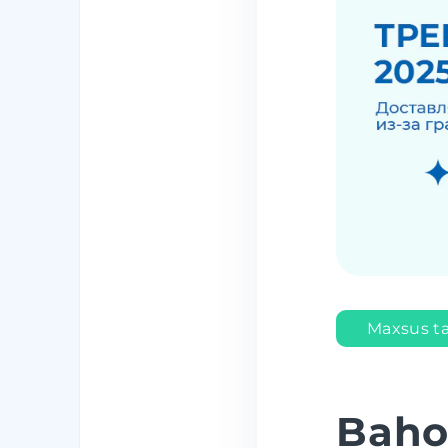
Maxsus tak
Baho