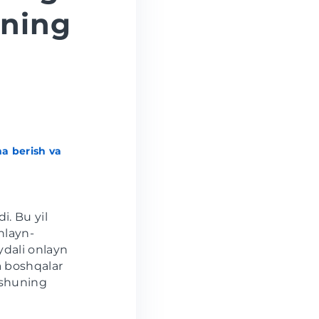
zning
a berish va
i. Bu yil
onlayn-
ydali onlayn
 boshqalar
 shuning