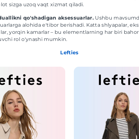
ot sizga uzoq vaqt xizmat qiladi.
duallikni qo'shadigan aksessuarlar.
Ushbu mavsumda 
uarlarga alohida e'tibor berishadi. Katta shlyapalar, ek
ar, yorqin kamarlar – bu elementlarning har biri bahor 
luvchi rol o'ynashi mumkin.
Lefties