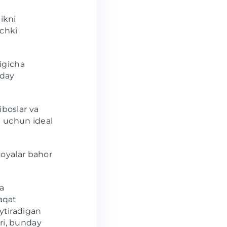
ikni
echki
igicha
nday
iboslar va
i uchun ideal
oyalar bahor
a
aqat
ytiradigan
ri, bunday