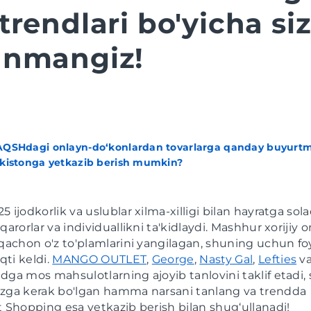
 trendlari bo'yicha si
lanmangiz!
AQSHdagi onlayn-do‘konlardan tovarlarga qanday buyurtm
ekistonga yetkazib berish mumkin?
 ijodkorlik va uslublar xilma-xilligi bilan hayratga solad
qarorlar va individuallikni ta'kidlaydi. Mashhur xorijiy 
aqachon o'z to'plamlarini yangilagan, shuning uchun fo
aqti keldi.
MANGO OUTLET
,
George
,
Nasty Gal
,
Lefties
va
dga mos mahsulotlarning ajoyib tanlovini taklif etadi,
izga kerak bo'lgan hamma narsani tanlang va trendda
t Shopping esa yetkazib berish bilan shug‘ullanadi!