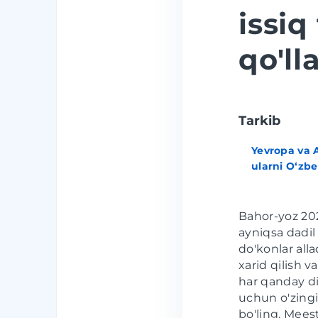
issiq
qo'l
Tarkib
Yevropa va 
ularni O‘zb
Bahor-yoz 2025
ayniqsa dadil 
do'konlar all
xarid qilish v
har qanday di
uchun o'zing
bo'ling. Mees