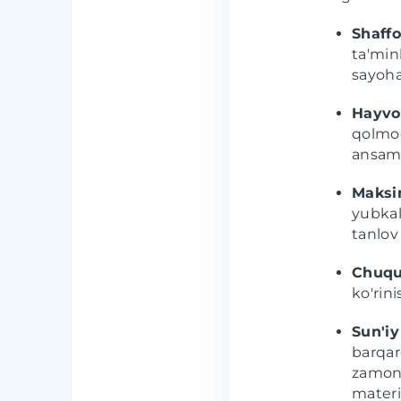
Shaffo
ta'min
sayoha
Hayvo
qolmoq
ansamb
Maksi
yubkal
tanlov 
Chuqu
ko'rini
Sun'iy
barqar
zamona
materi