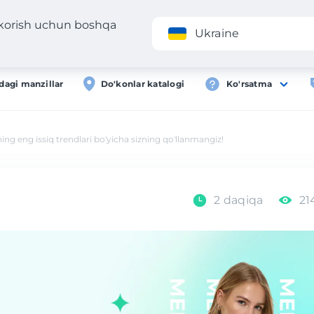
 korish uchun boshqa
Ilova
Roʻyxa
Ukraine
dagi manzillar
Do'konlar katalogi
Ko'rsatma
g eng issiq trendlari bo'yicha sizning qo'llanmangiz!
2 daqiqa
21