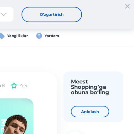
tdan oʻtish
Kirish
UZ
O'zgartirish
Yangiliklar
Yordam
Meest
48
4.9
Shopping’ga
obuna bo‘ling
Aniqlash