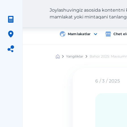
Joylashuvingiz asosida kontentni
mamlakat yoki mintaqani tanlang
Mamlakatlar
Chet el
Yangiliklar
Bahor 2025: Mavsumnin
Meest
Shopping
6 / 3 / 2025