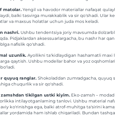
f matolar.
Yengil va havodor materiallar nafaqat qulayl
laydi, balki tasvirga murakkablik va sir qo'shadi. Ular k
tlar va maxsus holatlar uchun juda mos keladi.
n nashri.
Ushbu tendentsiya joriy mavsumda dolzarbl
da. Pidjaklardan aksessuarlargacha, bu nashr har qa
lga nafislik qo'shadi.
mal uzunlik.
Ayollikni ta'kidlaydigan hashamatli maxi l
arga qaytish. Ushbu modellar bahor va yoz oqshomlar
bo'ladi.
r quyuq ranglar.
Shokoladdan zumradgacha, quyuq s
shiga chuqurlik va sir qo'shadi.
 zamshdan tikilgan ustki kiyim.
Eko-zamsh – modad
orlikka intilayotganlarning tanlovi. Ushbu material naf
viy ko'rinishga ega, balki atrof-muhitga ta'sirini kama
allar yordamida ham ishlab chiqariladi. Bundan tashqa