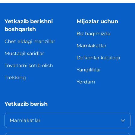
Yetkazib berishni
Mijozlar uchun
boshqarish
Biz haqimizda
Chet eldagi manzillar
Mamlakatlar
Mustaqil xaridlar
Do'konlar katalogi
Tovarlarni sotib olish
Yangiliklar
Trekking
Yordam
Yetkazib berish
Mamlakatlar