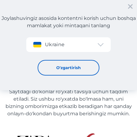
Joylashuvingiz asosida kontentni korish uchun boshqa
mamlakat yoki mintaqani tanlang
Roʻyxatdan oʻtish
Ukraine
Avto ehtiyot qismlar yetkazib berish bilan O'zbekiston
Avto ehtiyot qismlar yetkazib
O'zgartirish
berish bilan O'zbekiston
Saytdagi do'konlar ro'yxati tavsiya uchun taqdim
etiladi. Siz ushbu ro'yxatda bo'lmasa ham, uni
bizning omborimizga etkazib beradigan har qanday
onlayn-do'kondan buyurtma berishingiz mumkin.