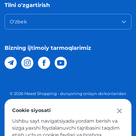
Tilni o'zgartirish
O'zbek
Bizning ijtimoiy tarmoqlarimiz
© 2026 Meest Shopping - dunyoning onlayn-do'konlaridan
O'zbekistonga xaridlarni yetkazib berish. Barcha huquqlar
Cookie siyosati
Maxfiylik siyosati
Ushbu sayt navigatsiyada yordam berish va
Ommaviy taklif
sizga yaxshi foydalanuvchi tajribasini taqdim
etish uchun cookie fayllari va boshqa
Tovar sotib olish xizmatidan foydalanish shartlari