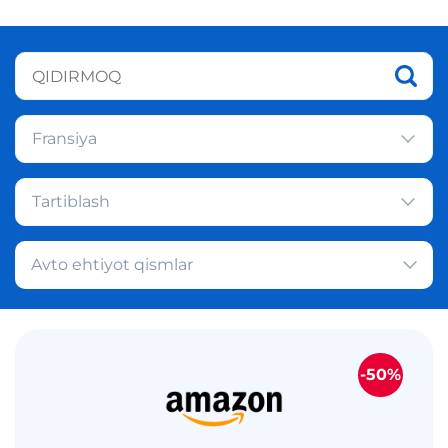
Fransiya
Tartiblash
Avto ehtiyot qismlar
-50%