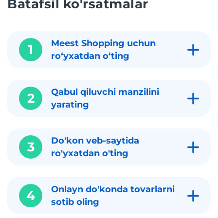
Batafsil ko'rsatmalar
Meest Shopping uchun
1
roʻyxatdan oʻting
Qabul qiluvchi manzilini
2
yarating
Do'kon veb-saytida
3
ro'yxatdan o'ting
Onlayn do'konda tovarlarni
4
sotib oling