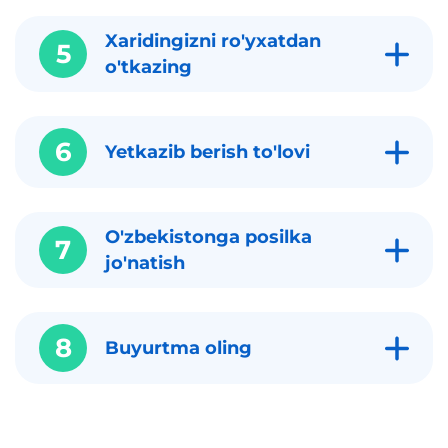
Xaridingizni ro'yxatdan
5
o'tkazing
6
Yetkazib berish to'lovi
O'zbekistonga posilka
7
jo'natish
8
Buyurtma oling