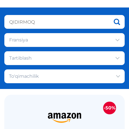
Fransiya
Tartiblash
To'qimachilik
-50%