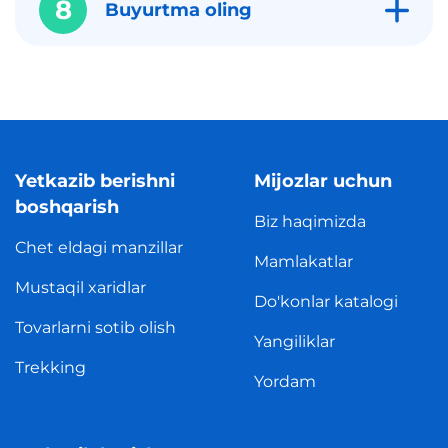
8
Buyurtma oling
Yetkazib berishni
Mijozlar uchun
boshqarish
Biz haqimizda
Chet eldagi manzillar
Mamlakatlar
Mustaqil xaridlar
Do'konlar katalogi
Tovarlarni sotib olish
Yangiliklar
Trekking
Yordam