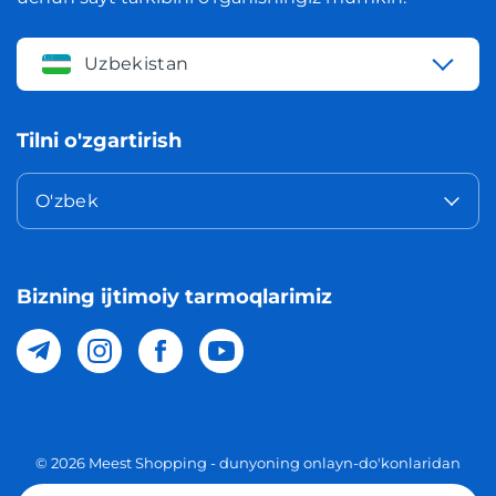
Uzbekistan
Tilni o'zgartirish
O'zbek
Bizning ijtimoiy tarmoqlarimiz
© 2026 Meest Shopping - dunyoning onlayn-do'konlaridan
O'zbekistonga xaridlarni yetkazib berish. Barcha huquqlar