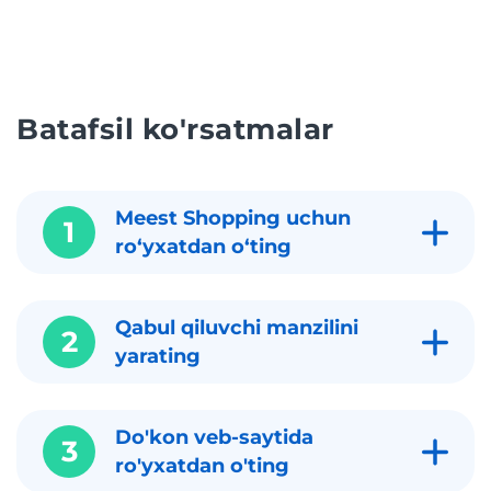
Batafsil ko'rsatmalar
Meest Shopping uchun
1
roʻyxatdan oʻting
Qabul qiluvchi manzilini
2
yarating
Do'kon veb-saytida
3
ro'yxatdan o'ting