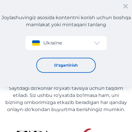
Joylashuvingiz asosida kontentni korish uchun boshqa
mamlakat yoki mintaqani tanlang
Roʻyxatdan oʻtish
Ukraine
To'qimachilik yetkazib berish bilan O'zbekiston
To'qimachilik yetkazib berish
O'zgartirish
bilan O'zbekiston
Saytdagi do'konlar ro'yxati tavsiya uchun taqdim
etiladi. Siz ushbu ro'yxatda bo'lmasa ham, uni
bizning omborimizga etkazib beradigan har qanday
onlayn-do'kondan buyurtma berishingiz mumkin.