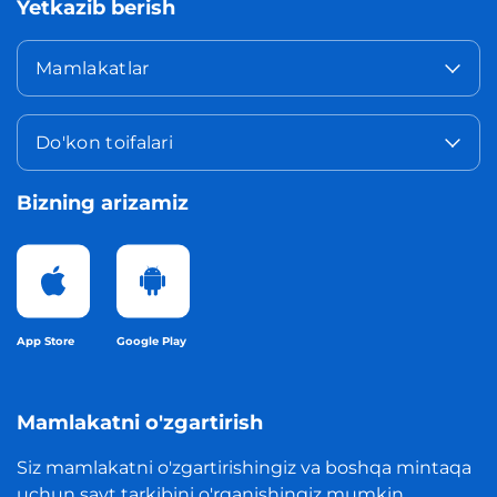
Yetkazib berish
Mamlakatlar
Do'kon toifalari
Bizning arizamiz
App Store
Google Play
Mamlakatni o'zgartirish
Siz mamlakatni o'zgartirishingiz va boshqa mintaqa
uchun sayt tarkibini o'rganishingiz mumkin.