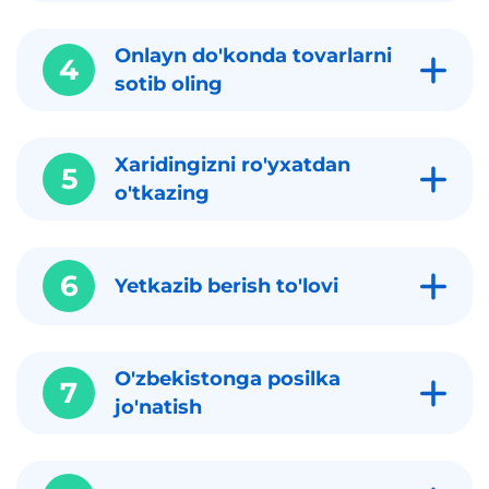
Onlayn do'konda tovarlarni
4
sotib oling
Xaridingizni ro'yxatdan
5
o'tkazing
6
Yetkazib berish to'lovi
O'zbekistonga posilka
7
jo'natish