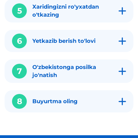
Xaridingizni ro'yxatdan
5
o'tkazing
6
Yetkazib berish to'lovi
O'zbekistonga posilka
7
jo'natish
8
Buyurtma oling