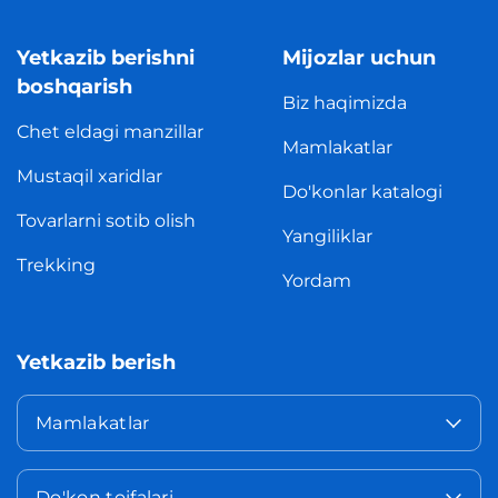
Yetkazib berishni
Mijozlar uchun
boshqarish
Biz haqimizda
Chet eldagi manzillar
Mamlakatlar
Mustaqil xaridlar
Do'konlar katalogi
Tovarlarni sotib olish
Yangiliklar
Trekking
Yordam
Yetkazib berish
Mamlakatlar
Do'kon toifalari