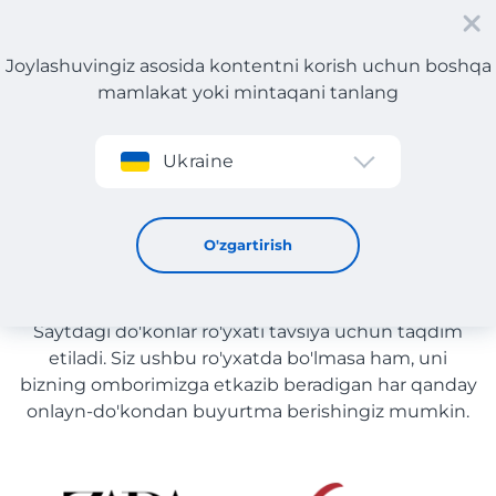
Joylashuvingiz asosida kontentni korish uchun boshqa
mamlakat yoki mintaqani tanlang
Roʻyxatdan oʻtish
Ukraine
Idishlar yetkazib berish bilan O'zbekiston
Idishlar yetkazib berish bilan
O'zgartirish
O'zbekiston
Saytdagi do'konlar ro'yxati tavsiya uchun taqdim
etiladi. Siz ushbu ro'yxatda bo'lmasa ham, uni
bizning omborimizga etkazib beradigan har qanday
onlayn-do'kondan buyurtma berishingiz mumkin.