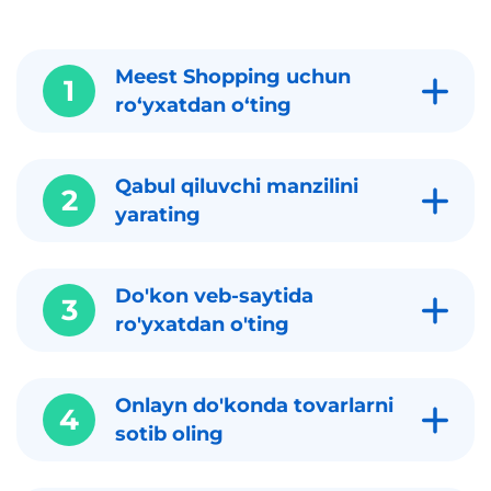
Meest Shopping uchun
1
roʻyxatdan oʻting
Qabul qiluvchi manzilini
2
yarating
Do'kon veb-saytida
3
ro'yxatdan o'ting
Onlayn do'konda tovarlarni
4
sotib oling