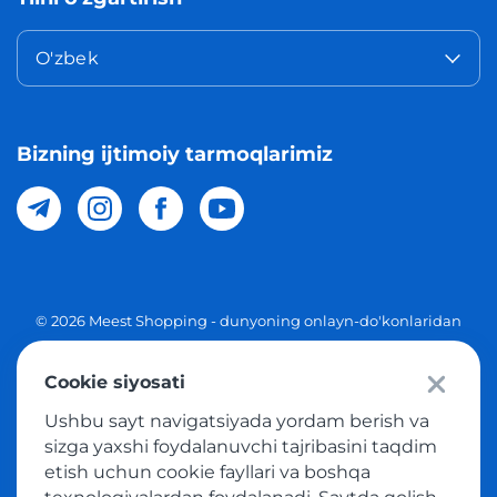
O'zbek
Bizning ijtimoiy tarmoqlarimiz
© 2026 Meest Shopping - dunyoning onlayn-do'konlaridan
O'zbekistonga xaridlarni yetkazib berish. Barcha huquqlar
Cookie siyosati
Maxfiylik siyosati
Ushbu sayt navigatsiyada yordam berish va
Ommaviy taklif
sizga yaxshi foydalanuvchi tajribasini taqdim
etish uchun cookie fayllari va boshqa
Tovar sotib olish xizmatidan foydalanish shartlari