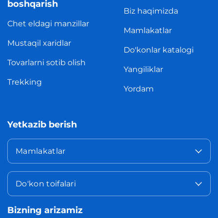
boshqarish
Biz haqimizda
Chet eldagi manzillar
Mamlakatlar
Mustaqil xaridlar
Do'konlar katalogi
Tovarlarni sotib olish
Yangiliklar
Trekking
Yordam
Yetkazib berish
Mamlakatlar
Do'kon toifalari
Bizning arizamiz