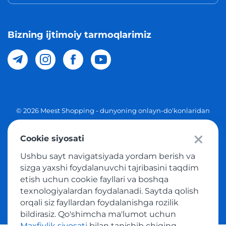
Bizning ijtimoiy tarmoqlarimiz
© 2026 Meest Shopping - dunyoning onlayn-do'konlaridan
O'zbekistonga xaridlarni yetkazib berish. Barcha huquqlar
Cookie siyosati
Maxfiylik siyosati
Ushbu sayt navigatsiyada yordam berish va
Ommaviy taklif
sizga yaxshi foydalanuvchi tajribasini taqdim
etish uchun cookie fayllari va boshqa
Tovar sotib olish xizmatidan foydalanish shartlari
texnologiyalardan foydalanadi. Saytda qolish
orqali siz fayllardan foydalanishga rozilik
bildirasiz. Qo'shimcha ma'lumot uchun
Maxfiylik siyosati
bilan tanishib chiqing.