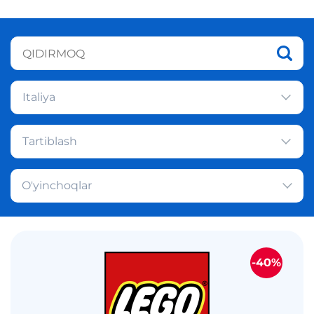
Italiya
Tartiblash
O'yinchoqlar
-40%