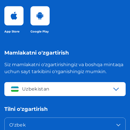
App Store
Google Play
Mamlakatni o'zgartirish
Siz mamlakatni o'zgartirishingiz va boshqa mintaqa
uchun sayt tarkibini o'rganishingiz mumkin.
Uzbekistan
Tilni o'zgartirish
O'zbek