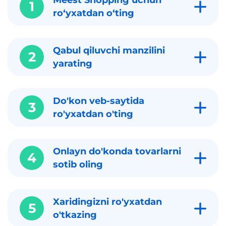
Meest Shopping uchun
1
roʻyxatdan oʻting
Qabul qiluvchi manzilini
2
yarating
Do'kon veb-saytida
3
ro'yxatdan o'ting
Onlayn do'konda tovarlarni
4
sotib oling
Xaridingizni ro'yxatdan
5
o'tkazing