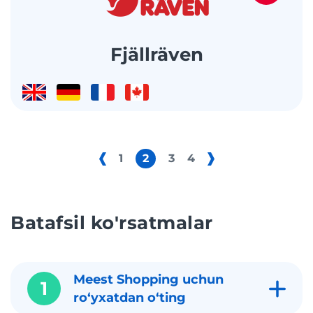
Fjällräven
1
2
3
4
Batafsil ko'rsatmalar
Meest Shopping uchun
1
roʻyxatdan oʻting