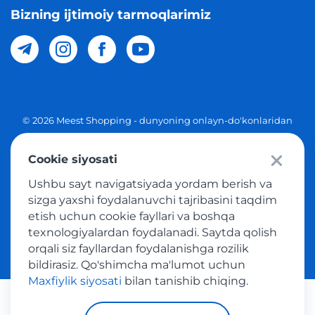
Bizning ijtimoiy tarmoqlarimiz
© 2026 Meest Shopping - dunyoning onlayn-do'konlaridan
O'zbekistonga xaridlarni yetkazib berish. Barcha huquqlar
Cookie siyosati
Maxfiylik siyosati
Ushbu sayt navigatsiyada yordam berish va
Ommaviy taklif
sizga yaxshi foydalanuvchi tajribasini taqdim
etish uchun cookie fayllari va boshqa
Tovar sotib olish xizmatidan foydalanish shartlari
texnologiyalardan foydalanadi. Saytda qolish
orqali siz fayllardan foydalanishga rozilik
bildirasiz. Qo'shimcha ma'lumot uchun
Maxfiylik siyosati
bilan tanishib chiqing.
Platijni tizimlar