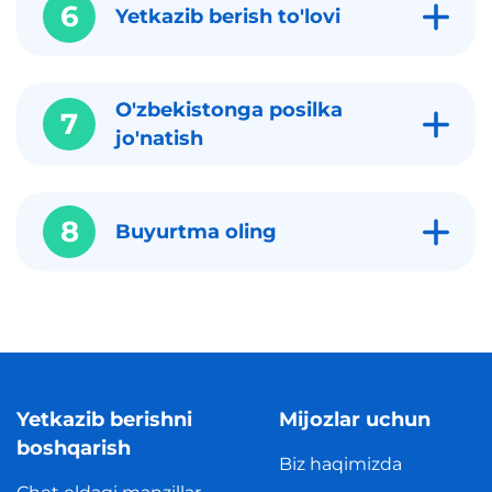
6
Yetkazib berish to'lovi
O'zbekistonga posilka
7
jo'natish
8
Buyurtma oling
Yetkazib berishni
Mijozlar uchun
boshqarish
Biz haqimizda