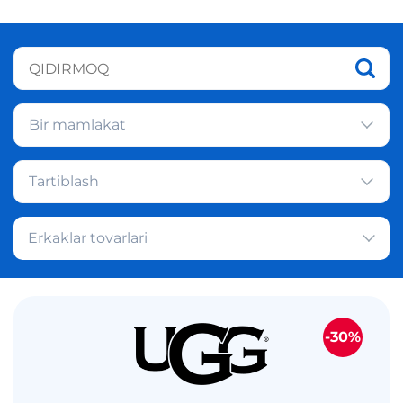
Bir mamlakat
Tartiblash
Erkaklar tovarlari
-30%