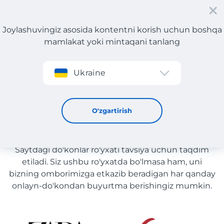
Joylashuvingiz asosida kontentni korish uchun boshqa
mamlakat yoki mintaqani tanlang
Roʻyxatdan oʻtish
Ukraine
Erkaklar tovarlari
Erkaklar tovarlari yetkazib
O'zgartirish
berish bilan O'zbekiston
Saytdagi do'konlar ro'yxati tavsiya uchun taqdim
etiladi. Siz ushbu ro'yxatda bo'lmasa ham, uni
bizning omborimizga etkazib beradigan har qanday
onlayn-do'kondan buyurtma berishingiz mumkin.