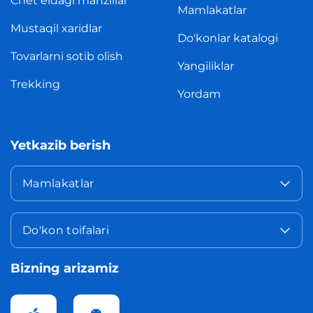
Chet eldagi manzillar
Mamlakatlar
Mustaqil xaridlar
Do'konlar katalogi
Tovarlarni sotib olish
Yangiliklar
Trekking
Yordam
Yetkazib berish
Mamlakatlar
Do'kon toifalari
Bizning arizamiz