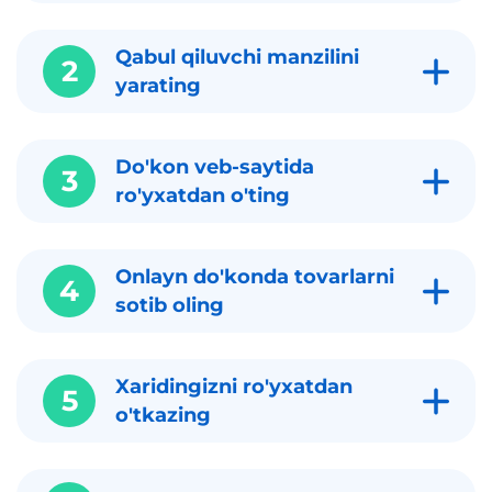
Qabul qiluvchi manzilini
2
yarating
Do'kon veb-saytida
3
ro'yxatdan o'ting
Onlayn do'konda tovarlarni
4
sotib oling
Xaridingizni ro'yxatdan
5
o'tkazing