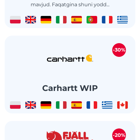
mavjud. Faqatgina shuni yodd...
-30%
Carhartt WIP
-20%