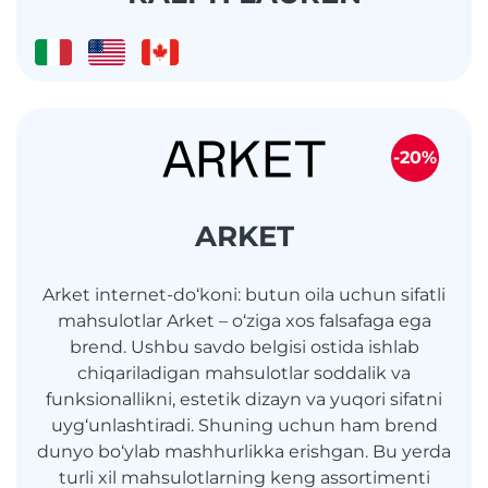
-20%
ARKET
Arket internet-do‘koni: butun oila uchun sifatli
mahsulotlar Arket – o‘ziga xos falsafaga ega
brend. Ushbu savdo belgisi ostida ishlab
chiqariladigan mahsulotlar soddalik va
funksionallikni, estetik dizayn va yuqori sifatni
uyg‘unlashtiradi. Shuning uchun ham brend
dunyo bo‘ylab mashhurlikka erishgan. Bu yerda
turli xil mahsulotlarning keng assortimenti