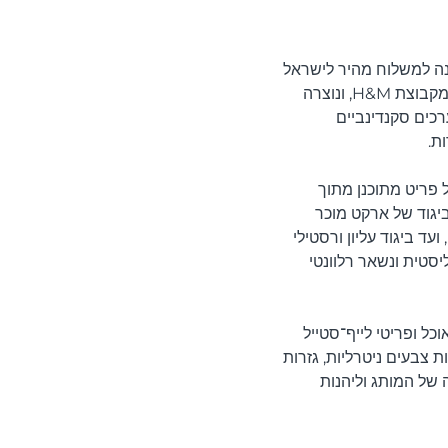
נה למשלוח מהיר לישראל
באמצעות שירות השילוח הבינלאומי של Meest Shopping. ארקט הושקה בשנת 2017 כחלק מקבוצת H&M, ונוצרה
רכים סקנדינביים
ת.
 פריט מתוכנן מתוך
יגוד של ארקט מוכר
ד ביגוד עליון ורסטילי
יסטית ונשאר רלוונטי
כל ופריטי לייף־סטייל
 צבעים ניטרליות, גזרות
 של המותג וליהנות