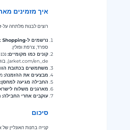
איך מזמינים מארקט מח
רוצים לבנות מלתחה על-זמ
נרשמים ל-Meest Shopping:
ספרד, צרפת ופולין.
קונים כמו מקומיים:
arket.com/en_de), בוחרים ביגוד, מוצרי בית ואקססוריז ומוסיפים לעגלה.
משתמשים בכתובת הוויר
מבצעים את ההזמנה:
משל
החבילה מגיעה למחסן:
ה
מארגנים משלוח לישראל
עוקבים אחרי החבילה:
מ
סיכום