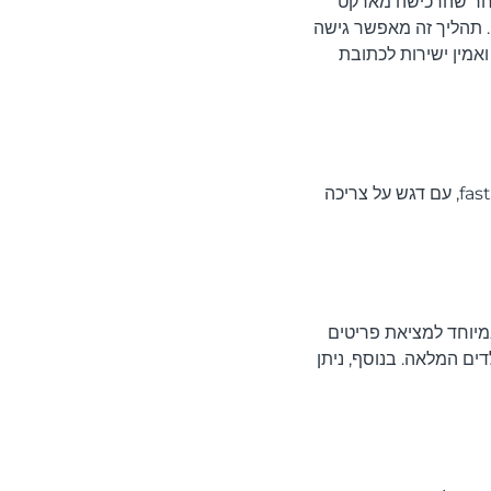
Meest בעת ביצוע ההזמנה. לאחר שהרכישה מארקט
מגיעה למחסן המקומי, ניתן לארגן בקלות את המשלוח לישראל דרך חשבון Meest Shopping. תהליך זה מאפשר גישה
אמין ישירות לכתובת
בחירה בקנייה מחנות האונליין של ארקט מציעה אלטרנטיבה רגועה ומחושבת לאופנת fast fashion, עם דגש על צריכה
במיוחד למציאת פריטים
לקציית הילדים המלאה. בנוסף, ניתן