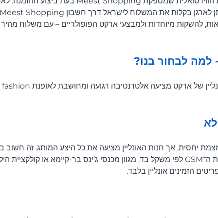
פשוט משתמשים בכתובת הווירטואלית שמספקת  Shopping
אות, להשקות מיוחדות ולמבצעי ארקט הפופולריים – עם משלוח מהיר ו
לא
צמת יחסית, אך חנות האונליין מציעה את כל היצע המותג. זה חשוב 
ייחודיים כמו תוכנית חולצות ה־GSM לפי משקל בד, מגוון מכנסי ג’ינס בר-קיימא או קו
יטים הזמינים אונליין בלבד.