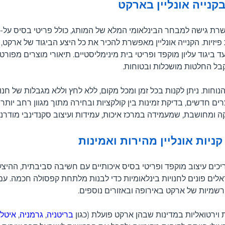
בקנייה אונליין בארקט
שרת גישה למבחר הבינלאומי המלא של המותג, כולל פריטי בסיס על-זמנ
פיזיות. הקנייה אונליין מאפשרת להכיר את כל היצע הביגוד של ארקט,
עד ביגוד עליון מוקפד ופריטי בית מינימליסטיים. תיאורי מוצרים מפורט
קבל החלטות מושכלות ובטוחות.
וחות. ניתן לקנות בכל זמן ומכל מקום, ללא לחץ וללא מגבלות של חנות פ
ים חדשים, בדיקת זמינות בין קולקציות ובחירה מתוך מגוון רחב יותר 
ה ומחושבת, שמעמידה במרכז איכות, עמידות ועיצוב סקנדינבי מודרני.
יות אונליין מהירות ואמינות
כים עיצוב מוקפד ופריטי בסיס איכותיים עם חשיבה סביבתית, ההיצע
ראלים פונים לחנויות בינלאומיות כדי לבנות מלתחת קפסולה חכמה. עם א
הרשמיות של ארקט באירופה ובאזורים נוספים.
וירטואליות במדינות שבהן ארקט פועלת (כגון
בריטניה
,
גרמניה
,
איטלי