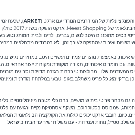
הפונקציונליות של המודרניזם הנורדי עם ארקט (
ARKET
), שכעת זמי
טי בסיס מתוכננים היטב לנשים, גברים, ילדים ולבית. המותג נטוע בע
שימושיות ואיכות שמחזיקה לאורך זמן, ולא בטרנדים מתחלפים במהירו
ש איכות, באמצעות מוצרים עמידים ועשויים היטב במחירים נגישים. כל
ח, עם חומרים איכותיים, תפירה מוקפדת ומקורות ייצור אחראיים. הב
 המעודנים שלו - מחולצות טי כבדות בגזרה מדויקת וסריגים מובנים, וע
ופן בר־קיימא. כל פריט משתלב באופן טבעי במלתחה מודרנית ומינימל
 גם מבחר פריטי בית שימושיים, בהם כלי מטבח מינימליסטיים, כלי או
המותג, שמבוסס בסטוקהולם, משקף אסתטיקה נקייה ורגועה עם פלטות
ים. כיום, חובבי ארקט יכולים לגלות את הקולקציה הבינלאומית המלאה
המשלב סטייל, נוחות ועמידות - עם משלוח ישיר עד הבית בישראל.