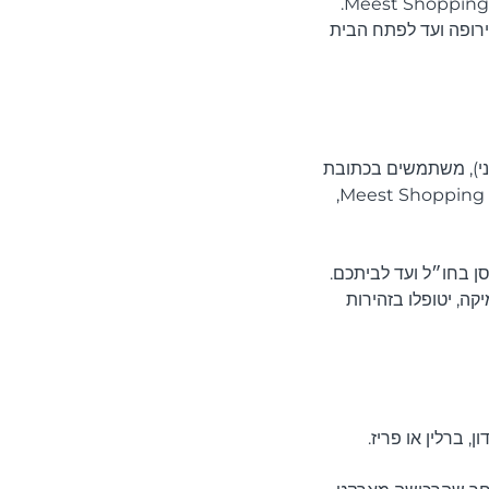
), ניתן לקנות כאילו הייתם לקוחות מקומיים ולקבל את הרכישות לישראל דרך שירות Meest Shopping.
ירופה ועד לפתח הבית
מני), משתמשים בכתובת
הווירטואלית שמספקת Meest Shopping באותה מדינה. החבילה נשלחת למחסן המקומי של Meest Shopping,
 בחו״ל ועד לביתכם.
ה, יטופלו בזהירות