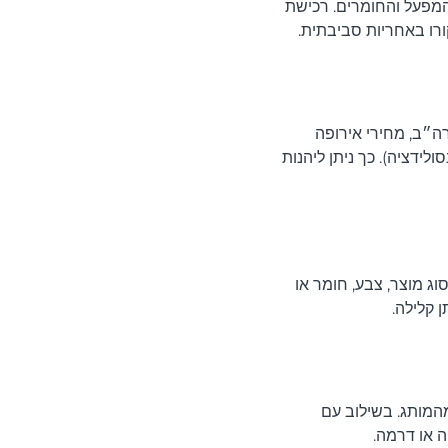
המפעל והחומרים. רכישת
רו באחריות סביבתית.
רה״ב, מחירי אירופה
לידציה). כך ניתן ליהנות
נן לפי סוג מוצר, צבע, חומר או
 קלילה.
המותג. בשילוב עם