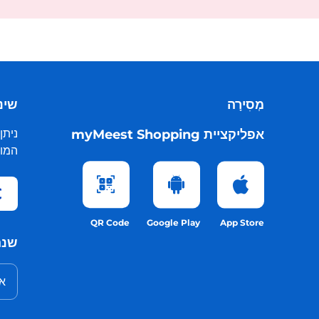
מְסִירָה
שינו
אפליקציית myMeest Shopping
ניתן
המות
QR Code
Google Play
App Store
שנה
אנ