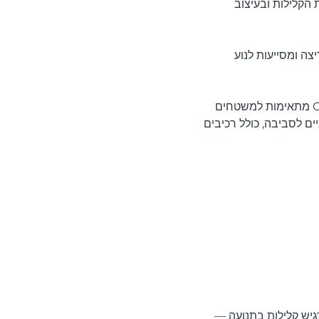
 הקלילות ובעיצוב
ן הריצה ומסייעות לנוע
. בזכות CloudTec, נעלי הספורט של ON מתאימות למשטחים
ם לסביבה, כולל רכיבים
הרגיש קלילות בתנועה —