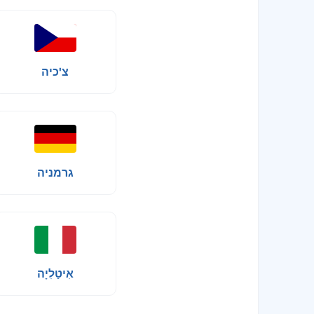
צ'כיה
גרמניה
אִיטַלִיָה