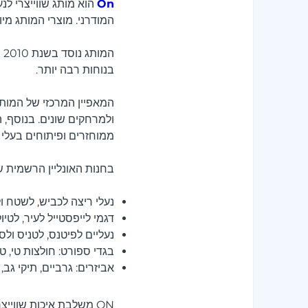
On
הוא מותג שווייצרי לנע
המודרני. מוצרי המותג מיוע
ה
בנוחות רבה יותר.
המאפיין המרכזי של המותג
ולמרחקים שונים. בנוסף, 
ממוחזרים ופיתוחים בעל
בחנות האונליין הרשמית של ON ניתן למ
נעלי ריצה לכביש, לשטח ולא
דגמי לייפסטייל לעיר, לטיול
נעליים לפיטנס, לטניס ולס
בגדי ספורט: חולצות טי, טי
אביזרים: גרביים, תיקי גב,
ON משלבת איכות שווייצ