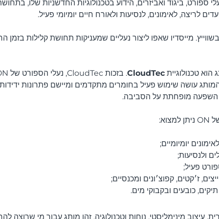
לי ספורט, ביגוד ואביזרים, הידוע בטכנולוגיות החדשניות שלו, בתחושת
דים לריצה, לאימונים, לנסיעות ולאורח חיים יומיומי פעיל.
מותג נוסד בשנת 2010 בשווייץ. מייסדיו שאפו ליצור נעליים שמעניקות תחושת קלילות בזמ
 הוא טכנולוגיית
CloudTec
המותג עושה שימוש פעיל בחומרים מתקדמים ומיישם פתרונות ידידותיי
י השפעה מופחתת על הסביבה.
צוא:
ימונים יומיומיים;
ים ולנסיעות;
פורט פעיל;
יצים, ז׳קטים, קפוצ׳ונים ומכנסיים;
 תיקים, כובעים ובקבוקי מים.
רית, עיצוב מינימליסטי, נוחות וטכנולוגיה. זהו מותג עבור מי שרוצה ל