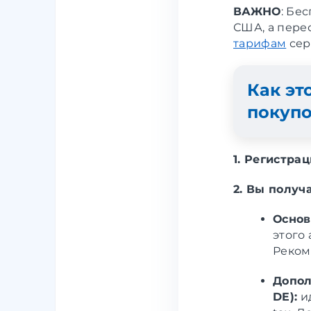
ВАЖНО
: Бе
США, а пере
тарифам
сер
Как эт
покуп
1. Регистра
2. Вы получ
Основ
этого 
Реком
Допол
DE):
ид