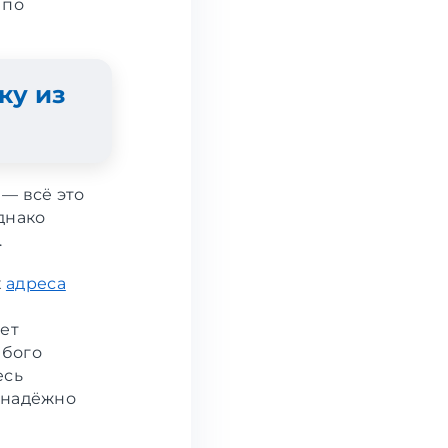
 по
ку из
— всё это
днако
.
х
адреса
яет
юбого
есь
 надёжно