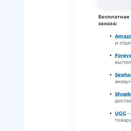
Бесплатная 
заказа:
Amaz
и отд
Forev
выпол
Sepho
аккаун
Shopb
доста
UGG
—
товар