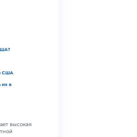
США?
о США
 их в
ает высокая
атной