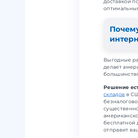
доставкой п
оптимальны
Почему
интер
Выгодные ра
делает амер
большинство
Решение ест
складов
в СШ
безналогово
существенно
американско
бесплатной 
отправит ва