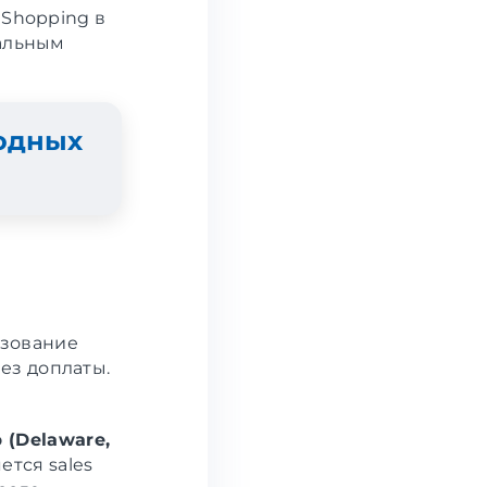
 Shopping в
уальным
годных
зование
без доплаты.
 (Delaware,
ется sales