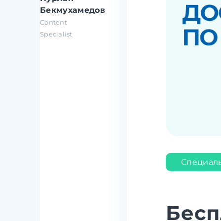
Бекмухамедов
Content
Specialist
Специал
Бесп