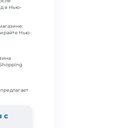
После
д в Нью-
магазине:
бирайте Нью-
азина
 Shopping
 предлагает
 с