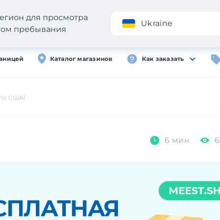
егион для просмотра
Приложение
Ukraine
стом пребывания
раницей
Каталог магазинов
Как заказать
 по США!
6 мин
6