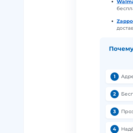
Walma
беспл
Zappo
доста
Почему
Адре
Бесп
Проз
Надё