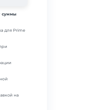
т суммы
а для Prime
 при
рации
тной
авкой на