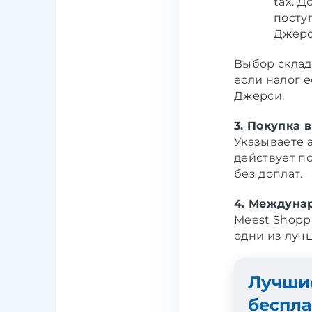
tax. Д
посту
Джерс
Выбор склада
если налог 
Джерси.
3. Покупка 
Указываете 
действует п
без доплат.
4. Междунар
Meest Shopp
одни из луч
Лучши
беспла