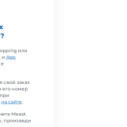
х
н?
hopping или
y
и
App
ые
 свой заказ
и его номер
 при
и
на сайте
.
нете Meest
у, произведи