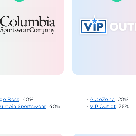
go Boss
-40%
•
AutoZone
-20%
lumbia Sportswear
-40%
•
VIP Outlet
-35%