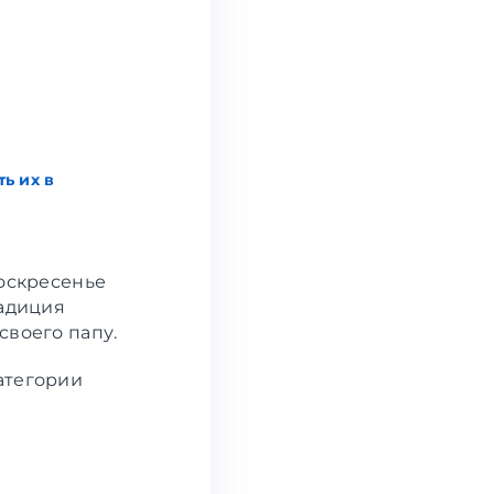
ь их в
воскресенье
радиция
своего папу.
атегории