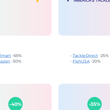
lmart
-65%
•
TackleDirect
-25%
azon
-30%
•
FishUSA
-20%