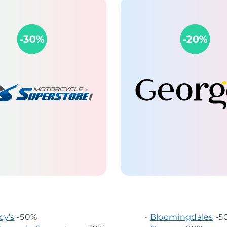
cy’s
-50%
•
Bloomingdales
-5