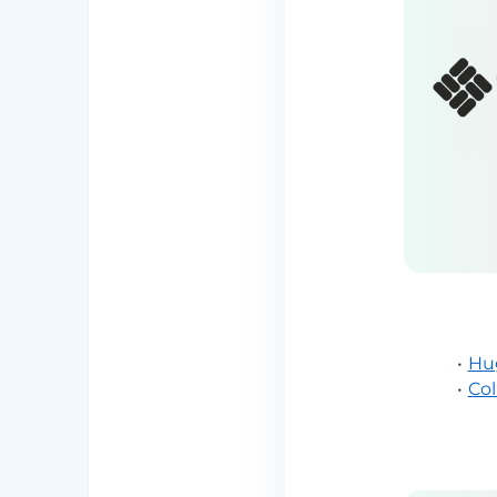
•
Hu
•
Co