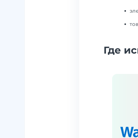
эл
то
Где и