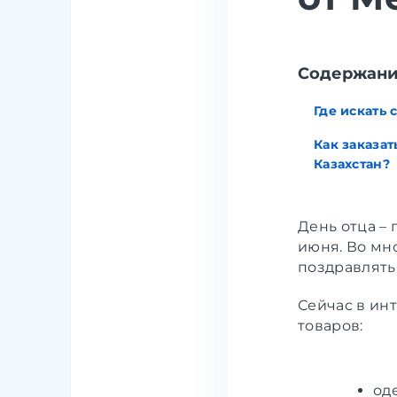
Содержан
Где искать
Как заказат
Казахстан?
День отца –
июня. Во мн
поздравлять
Сейчас в ин
товаров:
оде