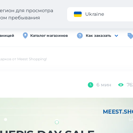
егион для просмотра
Приложение
Ukraine
стом пребывания
раницей
Каталог магазинов
Как заказать
дарков от Meest Shopping!
6 мин
76