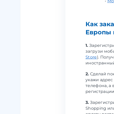
•
Mo
Как зак
Европы 
1.
Зарегистр
загрузи моб
Store
). Полу
иностранный
2.
Сделай пок
укажи адрес
телефона, а
регистрации
3.
Зарегистри
Shopping ил