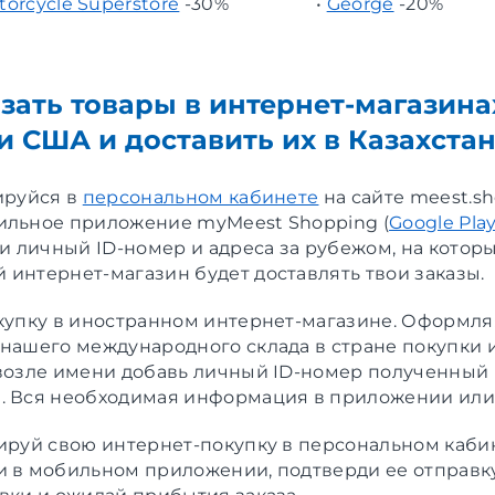
torcycle Superstore
-30%
•
George
-20%
азать товары в интернет-магазина
и США и доставить их в Казахста
ируйся в
персональном кабинете
на сайте meest.s
ильное приложение myMeest Shopping (
Google Pla
чи личный ID-номер и адреса за рубежом, на котор
 интернет-магазин будет доставлять твои заказы.
упку в иностранном интернет-магазине. Оформляя
 нашего международного склада в стране покупки 
 возле имени добавь личный ID-номер полученный
. Вся необходимая информация в приложении ил
руй свою интернет-покупку в персональном каби
и в мобильном приложении, подтверди ее отправк