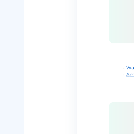
•
Wa
•
Am