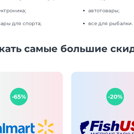
ектроника;
автотовары;
вары для спорта;
все для рыбалки.
скать самые большие ски