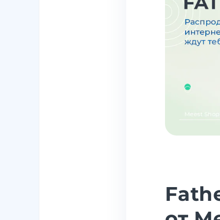
Fath
от M