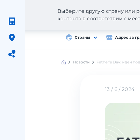
Выберите другую страну или р
контента в соответствии с ме
Страны
Адрес за г
Новости
Father’s Day: идеи по
Meest
Shopping
13 / 6 / 2024