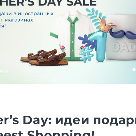
er’s Day: идеи пода
eest Shopping!