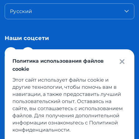
Русский
Наши соцсети
Политика использования файлов
cookie
Этот сайт использует файлы cookie и
© 2026 Meest Shopping доставка покупок с интернет
другие технологии, чтобы помочь вам в
магазинов мира в Казахстан. Все права защищены
навигации, а также предоставить лучший
пользовательский опыт. Оставаясь на
сайте, вы соглашаетесь с использованием
Политика конфиденциальности
файлов. Для получения дополнительной
Публичная оферта
информации ознакомьтесь с Политикой
Условия пользования сервисом выкупа товаров
конфиденциальности.