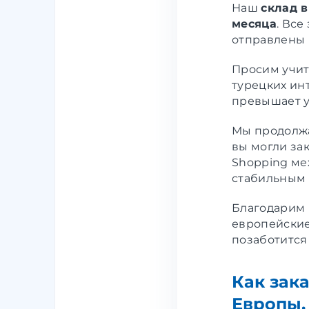
Наш
склад 
месяца
. Все
отправлены 
Просим учит
турецких инт
превышает у
Мы продолжа
вы могли за
Shopping ме
стабильным 
Благодарим 
европейские
позаботится
Как зак
Европы,