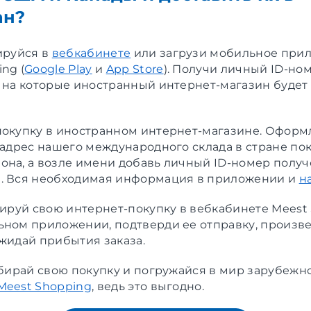
ан?
ируйся в
вебкабинете
или загрузи мобильное при
ng (
Google Play
и
App Store
). Получи личный ID-но
, на которые иностранный интернет-магазин будет
окупку в иностранном интернет-магазине. Оформ
 адрес нашего международного склада в стране пок
она, а возле имени добавь личный ID-номер полу
. Вся необходимая информация в приложении и
н
ируй свою интернет-покупку в вебкабинете Meest
ьном приложении, подтверди ее отправку, произве
ожидай прибытия заказа.
забирай свою покупку и погружайся в мир зарубежн
Meest Shopping
, ведь это выгодно.