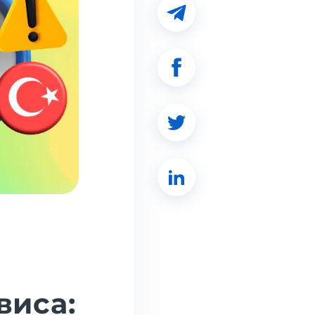
виса: