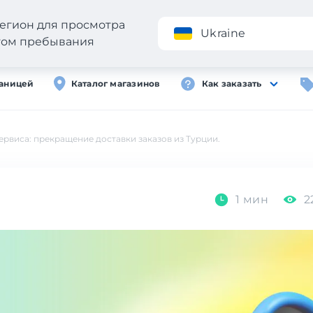
егион для просмотра
Приложение
Ukraine
стом пребывания
раницей
Каталог магазинов
Как заказать
ервиса: прекращение доставки заказов из Турции.
1 мин
2