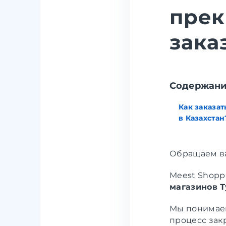
прек
зака
Содержан
Как заказат
в Казахстан
Обращаем ва
Meest Shopp
магазинов Т
Мы понимаем
процесс зак