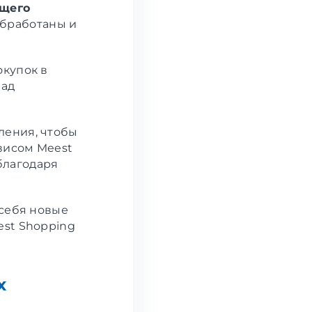
ущего
 обработаны и
окупок в
лад
ления, чтобы
висом Meest
благодаря
 себя новые
est Shopping
х