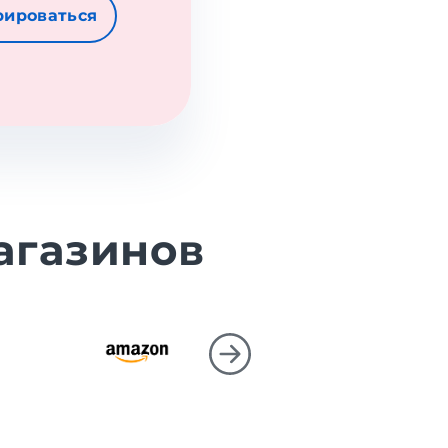
рироваться
агазинов