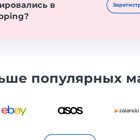
ировались в
Зарегист
pping?
ьше популярных м