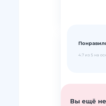
Понравил
4.7 из 5 на о
Вы ещё н