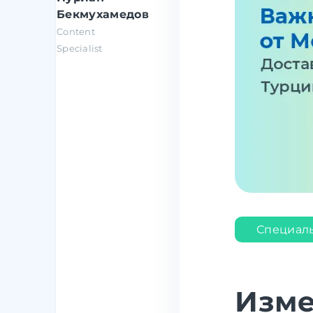
Бекмухамедов
Content
Specialist
Специал
Изме