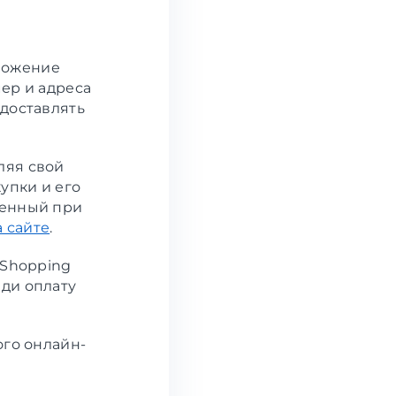
ложение
мер и адреса
 доставлять
ляя свой
упки и его
ченный при
а сайте
.
 Shopping
ди оплату
ого онлайн-