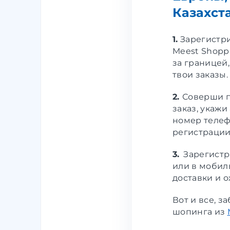
Казахст
1.
Зарегистр
Meest Shoppi
за границей
твои заказы.
2.
Соверши п
заказ, укажи
номер телеф
регистрации
3.
Зарегистр
или в мобил
доставки и 
Вот и все, 
шопинга из