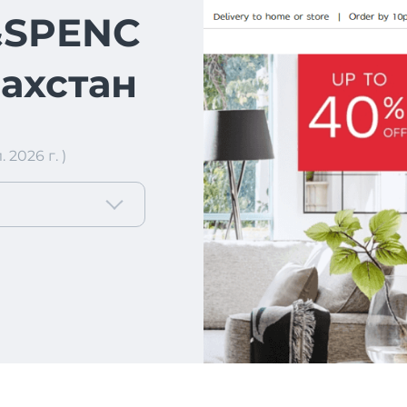
SPENC
захстан
2026 г. )