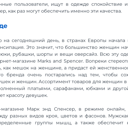
нные пользователи, ищут в одежде спокойствие 
р, как раз могут обеспечить именно эти качества.
нде
то на сегодняшний день, в странах Европы начала
нсипация. Это значит, что большинство женщин на
рюки, рубашки, шорты и вещи оверсайз. Всю эту о
нет-магазине Marks and Spencer. Вопреки стереотип
ь, как мешок на женщине, а придаст ей женственнос
о бренда очень постарались над тем, чтобы сох
ушек и женщин. Ассортимент товаров для женщин в
олненный платьями, сарафанами, юбками и друго
ет красоту девушек.
т-магазине Марк энд Спенсер, в режиме онлайн,
ду разных видов кроя, цветов и фасонов. Мужск
определенные группы мышц, а также обеспечит 