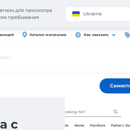
егион для просмотра
Приложение
Ukraine
стом пребывания
раницей
Каталог магазинов
Как заказать
ENCER
Самост
а с