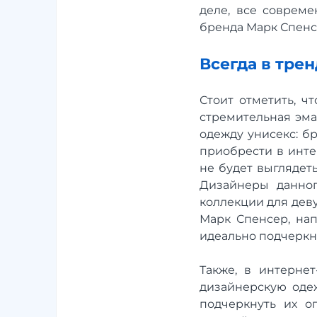
деле, все совреме
бренда Марк Спенсе
Всегда в тре
Стоит отметить, ч
стремительная эма
одежду унисекс: б
приобрести в интер
не будет выглядет
Дизайнеры данног
коллекции для дев
Марк Спенсер, нап
идеально подчеркн
Также, в интерне
дизайнерскую одеж
подчеркнуть их 