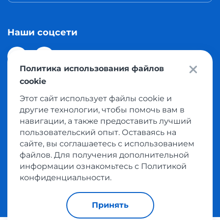
Наши соцсети
Политика использования файлов
cookie
Этот сайт использует файлы cookie и
© 2026 Meest Shopping доставка покупок с интернет
другие технологии, чтобы помочь вам в
магазинов мира в Казахстан. Все права защищены
навигации, а также предоставить лучший
пользовательский опыт. Оставаясь на
сайте, вы соглашаетесь с использованием
Политика конфиденциальности
файлов. Для получения дополнительной
Публичная оферта
информации ознакомьтесь с Политикой
Условия пользования сервисом выкупа товаров
конфиденциальности.
Принять