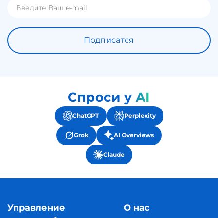
Подписатся
Спроси у AI
ChatGPT
Perplexity
Grok
AI Overviews
Claude
Управление
О нас