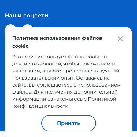
Наши соцсети
Политика использования файлов
cookie
Этот сайт использует файлы cookie и
© 2026 Meest Shopping доставка покупок с интернет
другие технологии, чтобы помочь вам в
магазинов мира в Казахстан. Все права защищены
навигации, а также предоставить лучший
пользовательский опыт. Оставаясь на
сайте, вы соглашаетесь с использованием
Политика конфиденциальности
файлов. Для получения дополнительной
Публичная оферта
информации ознакомьтесь с Политикой
Условия пользования сервисом выкупа товаров
конфиденциальности.
Принять