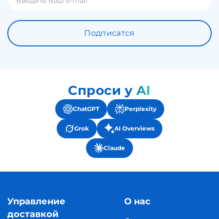
Подписатся
Спроси у AI
ChatGPT
Perplexity
Grok
AI Overviews
Claude
Управление
О нас
доставкой